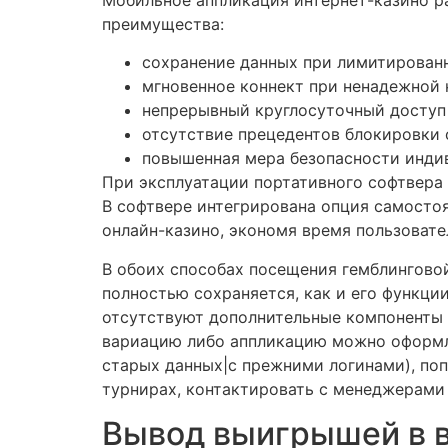
преимущества:
сохранение данных при лимитирован
мгновенное коннект при ненадежной 
непрерывный круглосуточный доступ 
отсутствие прецедентов блокировки 
повышенная мера безопасности инди
При эксплуатации портативного софтвера 
В софтвере интегрирована опция самосто
онлайн-казино, экономя время пользовате
В обоих способах посещения гемблинговой
полностью сохраняется, как и его функции
отсутствуют дополнительные компоненты 
вариацию либо аппликацию можно оформл
старых данных|с прежними логинами), поп
турнирах, контактировать с менеджерами
Вывод выигрышей в 