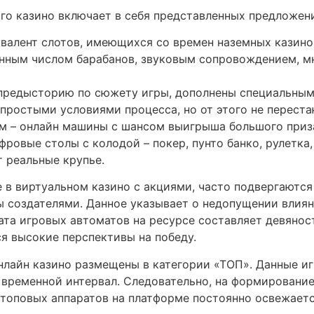
го казино включает в себя представленных предложен
валент слотов, имеющихся со времен наземных казино
енным числом барабанов, звуковым сопровождением, 
предысторию по сюжету игры, дополнены специальным
простыми условиями процесса, но от этого не перест
 – онлайн машины с шансом выигрыша большого приза 
ровые столы с колодой – покер, пунто банко, рулетка,
т реальные крупье.
 в виртуальном казино с акциями, часто подвергаются
 создателями. Данное указывает о недопущении влиян
та игровых автоматов на ресурсе составляет девяност
я высокие перспективы на победу.
нлайн казино размещены в категории «ТОП». Данные и
 временной интервал. Следовательно, на формировани
 топовых аппаратов на платформе постоянно освежаетс