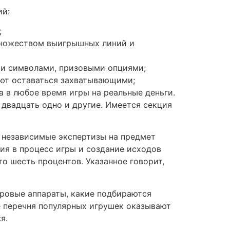
ий:
;
множеством выигрышных линий и
и символами, призовыми опциями;
ают оставаться захватывающими;
в любое время игры на реальные деньги.
 двадцать одно и другие. Имеется секция
 независимые экспертизы на предмет
ия в процесс игры и создание исходов
о шесть процентов. Указанное говорит,
гровые аппараты, какие подбираются
е перечня популярных игрушек оказывают
я.