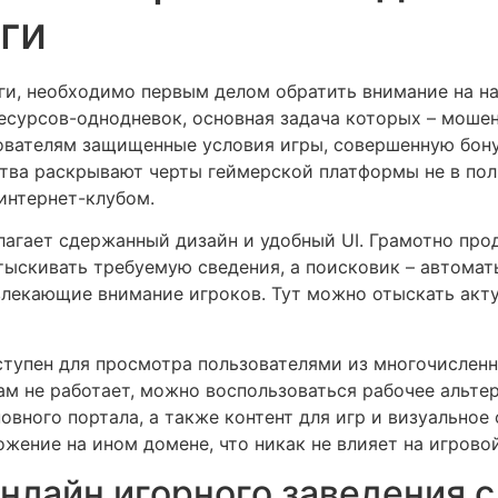
ги
ги, необходимо первым делом обратить внимание на на
ресурсов-однодневок, основная задача которых – моше
ователям защищенные условия игры, совершенную бон
тва раскрывают черты геймерской платформы не в пол
интернет-клубом.
лагает сдержанный дизайн и удобный UI. Грамотно пр
ыскивать требуемую сведения, а поисковик – автоматы
влекающие внимание игроков. Тут можно отыскать акт
ступен для просмотра пользователями из многочисленны
м не работает, можно воспользоваться рабочее альтер
вного портала, а также контент для игр и визуальное
жение на ином домене, что никак не влияет на игрово
нлайн игорного заведения с