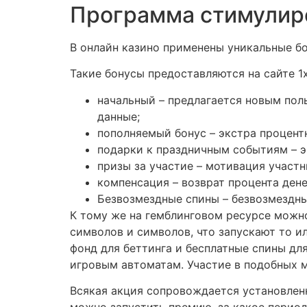
Программа стимулиро
В онлайн казино применены уникальные б
Такие бонусы предоставляются на сайте 1х
начальный – предлагается новым пол
данные;
пополняемый бонус – экстра процент
подарки к праздничным событиям – 
призы за участие – мотивация участ
компенсация – возврат процента дене
Безвозмездные спины – безвозмездны
К тому же на гемблинговом ресурсе можн
символов и символов, что запускают то 
фонд для беттинга и бесплатные спины дл
игровым автоматам. Участие в подобных 
Всякая акция сопровождается установлен