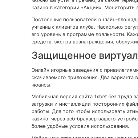
можно запустить премию, за какое перио
казино в категории «Акции». Мониторить 
Постоянные пользователи онлайн-площадк
учтенных клиентов клуба. Насколько регу
его уровень в программе лояльности. Ка
средств, экстра вознаграждения, обслуж
Защищенное виртуаль
Онлайн игорные заведения с привилегиям
скачиваемого приложения. Два варианта 
нюансы.
Мобильная версия сайта 1xbet без труда 
загрузки и инсталляции посторонних файл
работы. Для того чтобы использовать эти
казино, через веб-браузер вашего устрой
более удобные условия использования.
Мобильное аппликация интернет-казино ра