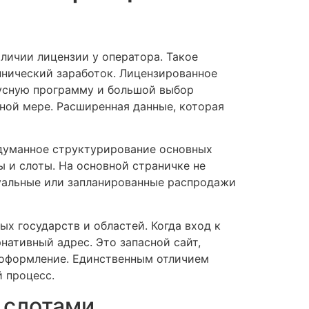
личии лицензии у оператора. Такое
ннический заработок. Лицензированное
усную программу и большой выбор
ной мере. Расширенная данные, которая
одуманное структурирование основных
 и слоты. На основной страничке не
уальные или запланированные распродажи
х государств и областей. Когда вход к
нативный адрес. Это запасной сайт,
 оформление. Единственным отличием
й процесс.
 слотами