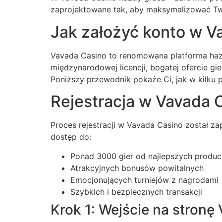
zaprojektowane tak, aby maksymalizować Twoj
Jak założyć konto w V
Vavada Casino to renomowana platforma haza
międzynarodowej licencji, bogatej ofercie 
Poniższy przewodnik pokaże Ci, jak w kilku 
Rejestracja w Vavada 
Proces rejestracji w Vavada Casino został za
dostęp do:
Ponad 3000 gier od najlepszych produ
Atrakcyjnych bonusów powitalnych
Emocjonujących turniejów z nagrodami
Szybkich i bezpiecznych transakcji
Krok 1: Wejście na stronę