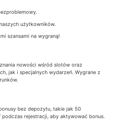
 bezproblemowy.
 naszych użytkowników.
ymi szansami na wygraną!
oznania nowości wśród slotów oraz
h, jak i specjalnych wydarzeń. Wygrane z
runków.
onusy bez depozytu, takie jak 50
podczas rejestracji, aby aktywować bonus.