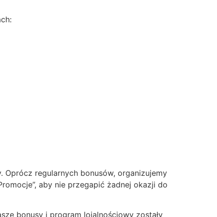
ch:
y. Oprócz regularnych bonusów, organizujemy
Promocje”, aby nie przegapić żadnej okazji do
asze bonusy i program lojalnościowy zostały