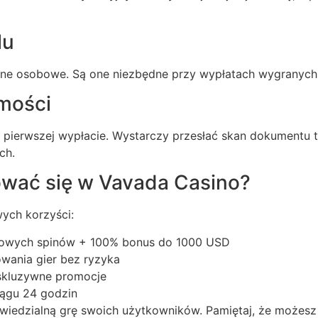
lu
 dane osobowe. Są one niezbędne przy wypłatach wygranych 
amości
 pierwszej wypłacie. Wystarczy przesłać skan dokumentu t
ch.
ować się w Vavada Casino?
wych korzyści:
owych spinów + 100% bonus do 1000 USD
wania gier bez ryzyka
skluzywne promocje
iągu 24 godzin
iedzialną grę swoich użytkowników. Pamiętaj, że możesz 