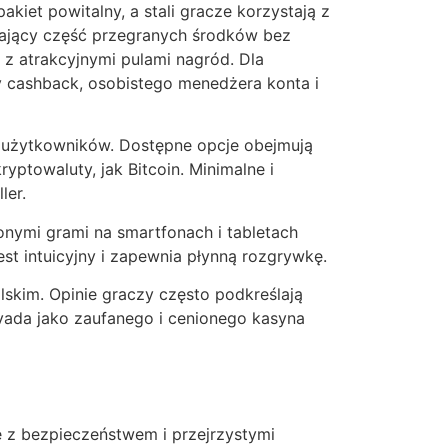
et powitalny, a stali gracze korzystają z
cający część przegranych środków bez
z atrakcyjnymi pulami nagród. Dla
y cashback, osobistego menedżera konta i
 użytkowników. Dostępne opcje obejmują
ryptowaluty, jak Bitcoin. Minimalne i
ler.
onymi grami na smartfonach i tabletach
est intuicyjny i zapewnia płynną rozgrywkę.
lskim. Opinie graczy często podkreślają
avada jako zaufanego i cenionego kasyna
e z bezpieczeństwem i przejrzystymi