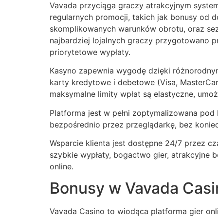
Vavada przyciąga graczy atrakcyjnym system
regularnych promocji, takich jak bonusy od
skomplikowanych warunków obrotu, oraz sezo
najbardziej lojalnych graczy przygotowano 
priorytetowe wypłaty.
Kasyno zapewnia wygodę dzięki różnorodny
karty kredytowe i debetowe (Visa, MasterCard),
maksymalne limity wpłat są elastyczne, umożl
Platforma jest w pełni zoptymalizowana pod 
bezpośrednio przez przeglądarkę, bez koniecz
Wsparcie klienta jest dostępne 24/7 przez cz
szybkie wypłaty, bogactwo gier, atrakcyjne 
online.
Bonusy w Vavada Casi
Vavada Casino to wiodąca platforma gier onl