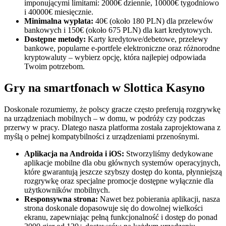
imponującymi limitami: 2000€ dziennie, 10000€ tygodniowo
i 40000€ miesięcznie.
Minimalna wypłata:
40€ (około 180 PLN) dla przelewów
bankowych i 150€ (około 675 PLN) dla kart kredytowych.
Dostępne metody:
Karty kredytowe/debetowe, przelewy
bankowe, popularne e-portfele elektroniczne oraz różnorodne
kryptowaluty – wybierz opcję, która najlepiej odpowiada
Twoim potrzebom.
Gry na smartfonach w Slottica Kasyno
Doskonale rozumiemy, że polscy gracze często preferują rozgrywkę
na urządzeniach mobilnych – w domu, w podróży czy podczas
przerwy w pracy. Dlatego nasza platforma została zaprojektowana z
myślą o pełnej kompatybilności z urządzeniami przenośnymi.
Aplikacja na Androida i iOS:
Stworzyliśmy dedykowane
aplikacje mobilne dla obu głównych systemów operacyjnych,
które gwarantują jeszcze szybszy dostęp do konta, płynniejszą
rozgrywkę oraz specjalne promocje dostępne wyłącznie dla
użytkowników mobilnych.
Responsywna strona:
Nawet bez pobierania aplikacji, nasza
strona doskonale dopasowuje się do dowolnej wielkości
ekranu, zapewniając pełną funkcjonalność i dostęp do ponad