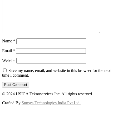
Name
*
Email
*
Website
Save my name, email, and website in this browser for the next
time I comment.
© 2024 USICA Teknoservices Inc. All rights reserved.
Crafted By
Sunsys Technologies India Pvt.Ltd.