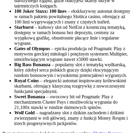
starożytnego Egiptu, gdzie odkryjesz skarby ukryte w
tajemniczych księgach.
100 Joker Staxx: 100 lines
– ekskluzywny automat dostępny
w ramach pakietu powitalnego Slottica casino, oferujący aż
100 linii wygrywających i znany z częstych trafień.
Starburst
– kultowy slot od NetEnt z kosmiczną tematyką,
dostępny w ramach bonusu bez depozytu, ceniony za
wyjątkową grafikę, obustronnie płacące linie i regularne
wygrane.
Gates of Olympus
– epicka produkcja od Pragmatic Play z
motywem greckiej mitologii i potężnym systemem Multipier,
umożliwiającym wygrane nawet x5000 stawki.
Big Bass Bonanza
– popularny slot z tematyką wędkarską,
który zdobył serca polskich graczy dzięki ekscytującym
rundom bonusowym i wysokiemu potencjałowi wygranych.
Royal Coins
– elegancki automat inspirowany królewskimi
skarbami, oferujący klasyczną rozgrywkę z nowoczesnymi
funkcjami specjalnymi.
Sweet Bonanza
– owocowy hit od Pragmatic Play z
mechanizmem Cluster Pays i możliwością wygrania do
21,100x stawki w rundzie darmowych spinów.
Wolf Gold
– nagradzany slot z dzikim zachodem i dzikimi
zwierzętami w roli głównej, znany z funkcji Money Respin i
trzech progresywnych jackpotów.