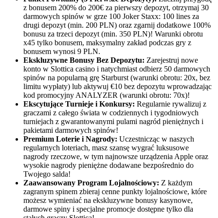
z bonusem 200% do 200€ za pierwszy depozyt, otrzymaj 30
darmowych spinów w grze 100 Joker Staxx: 100 lines za
drugi depozyt (min. 200 PLN) oraz zgarnij dodatkowe 100%
bonusu za trzeci depozyt (min. 350 PLN)! Warunki obrotu
x45 tylko bonusem, maksymalny zakład podczas gry z
bonusem wynosi 9 PLN.
Ekskluzywne Bonusy Bez Depozytu:
Zarejestruj nowe
konto w Slottica casino i natychmiast odbierz 50 darmowych
spinów na popularną grę Starburst (warunki obrotu: 20x, bez
limitu wypłaty) lub aktywuj €10 bez depozytu wprowadzając
kod promocyjny ANALYZER (warunki obrotu: 70x)!
Ekscytujące Turnieje i Konkursy:
Regularnie rywalizuj z
graczami z całego świata w codziennych i tygodniowych
turniejach z gwarantowanymi pulami nagród pieniężnych i
pakietami darmowych spinów!
Premium Loterie i Nagrody:
Uczestnicząc w naszych
regularnych loteriach, masz szansę wygrać luksusowe
nagrody rzeczowe, w tym najnowsze urządzenia Apple oraz
wysokie nagrody pieniężne dodawane bezpośrednio do
Twojego salda!
Zaawansowany Program Lojalnościowy:
Z każdym
zagranym spinem zbieraj cenne punkty lojalnościowe, które
możesz wymieniać na ekskluzywne bonusy kasynowe,
darmowe spiny i specjalne promocje dostępne tylko dla
stałych graczy Slottica!