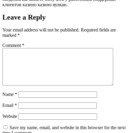
клиентов казино казино вулкан.
Leave a Reply
Your email address will not be published.
Required fields are
marked
*
Comment
*
Name
*
Email
*
Website
Save my name, email, and website in this browser for the next
time I comment.