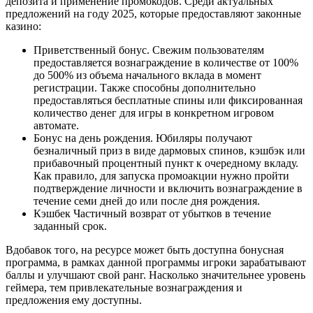
депозита и применение промокодов. Среди актуальных
предложений на году 2025, которые предоставляют законные
казино:
Приветственный бонус. Свежим пользователям
предоставляется вознаграждение в количестве от 100%
до 500% из объема начального вклада в момент
регистрации. Также способны дополнительно
предоставляться бесплатные спины или фиксированная
количество денег для игры в конкретном игровом
автомате.
Бонус на день рождения. Юбиляры получают
безналичный приз в виде дармовых спинов, кэшбэк или
прибавочный процентный пункт к очередному вкладу.
Как правило, для запуска промоакции нужно пройти
подтверждение личности и включить вознаграждение в
течение семи дней до или после дня рождения.
Кэшбек Частичный возврат от убытков в течение
заданный срок.
Вдобавок того, на ресурсе может быть доступна бонусная
программа, в рамках данной программы игроки зарабатывают
баллы и улучшают свой ранг. Насколько значительнее уровень
геймера, тем привлекательные вознаграждения и
предложения ему доступны.