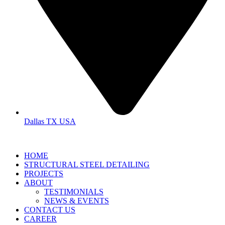
Dallas TX USA
HOME
STRUCTURAL STEEL DETAILING
PROJECTS
ABOUT
TESTIMONIALS
NEWS & EVENTS
CONTACT US
CAREER