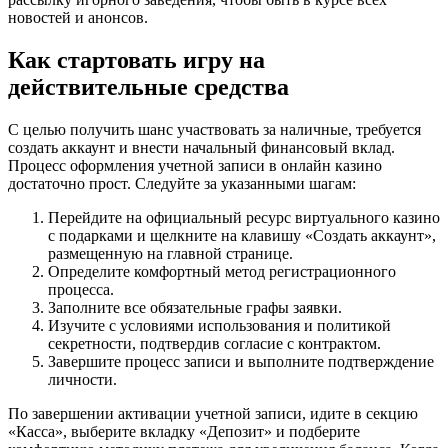
новостей и анонсов.
Как стартовать игру на
действительные средства
С целью получить шанс участвовать за наличные, требуется
создать аккаунт и внести начальный финансовый вклад.
Процесс оформления учетной записи в онлайн казино
достаточно прост. Следуйте за указанными шагам:
Перейдите на официальный ресурс виртуального казино
с подарками и щелкните на клавишу «Создать аккаунт»,
размещенную на главной странице.
Определите комфортный метод регистрационного
процесса.
Заполните все обязательные графы заявки.
Изучите с условиями использования и политикой
секретности, подтвердив согласие с контрактом.
Завершите процесс записи и выполните подтверждение
личности.
По завершении активации учетной записи, идите в секцию
«Касса», выберите вкладку «Депозит» и подберите