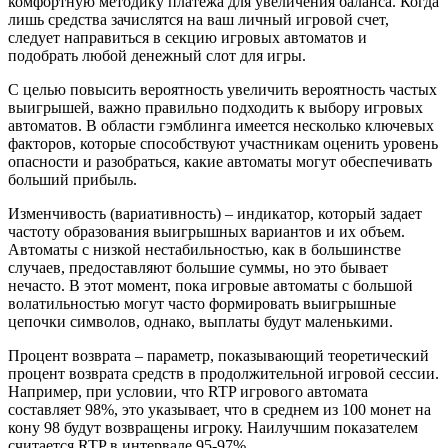
комфортную методику платежа для увеличения баланса. Когда
лишь средства зачислятся на ваш личный игровой счет,
следует направиться в секцию игровых автоматов и
подобрать любой денежный слот для игры.
С целью повысить вероятность увеличить вероятность частых
выигрышей, важно правильно подходить к выбору игровых
автоматов. В области гэмблинга имеется несколько ключевых
факторов, которые способствуют участникам оценить уровень
опасности и разобраться, какие автоматы могут обеспечивать
больший прибыль.
Изменчивость (вариативность) – индикатор, который задает
частоту образования выигрышных вариантов и их объем.
Автоматы с низкой нестабильностью, как в большинстве
случаев, предоставляют большие суммы, но это бывает
нечасто. В этот момент, пока игровые автоматы с большой
волатильностью могут часто формировать выигрышные
цепочки символов, однако, выплаты будут маленькими.
Процент возврата – параметр, показывающий теоретический
процент возврата средств в продолжительной игровой сессии.
Например, при условии, что RTP игрового автомата
составляет 98%, это указывает, что в среднем из 100 монет на
кону 98 будут возвращены игроку. Наилучшим показателем
считается RTP в интервале 95-97%.