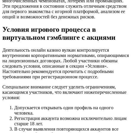
многочисленных чемпионатах, лотереях или промоакциях.
Эти предложения в состоянии служить отличным средством
для первого знакомства с игорной платформой, анализом ее
опций и возможностей без денежных рисков.
Условия игрового процесса в
виртуальном гэмблинге с акциями
Деятельность онлайн казино вулкан контролируется
внутренними корпоративными нормативами, опирающимися
на лицензионных договорах. Любой участники обязаны
следовать условия, описанные в секции «Условия».
Настоятельно рекомендуется прочитать с подробными
требованиями при регистрационном процессе.
Специальное внимание следует уделить ограничениям,
касающимся участников, что включают нижеперечисленные
условия:
Допускается открывать один профиль на одного
человека.
Регистрация аккаунта возможна исключительно лицам
старше 18 лет.
В случае выявления повторяющихся аккаунтов все