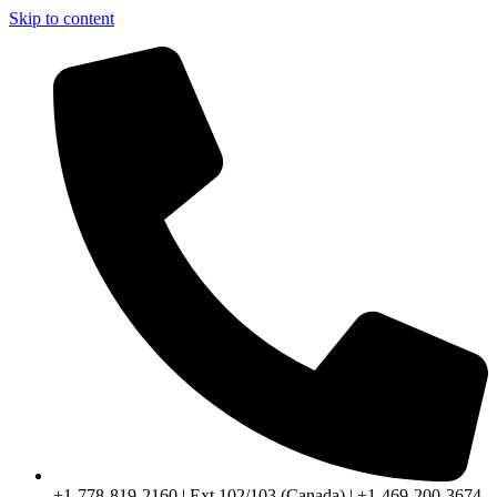
Skip to content
+1-778-819-2160 | Ext 102/103 (Canada) | +1-469-200-3674