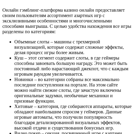
Онлайн гэмблинг-платформа казино онлайн предоставляет
своим пользователям ассортимент азартных игр с
эксклюзивными особенностями и многочисленными
способами выигрыша. С целью удобства нахождения все игры
разделены по категориям:
Объемные слоты – машины с трехмерной
визуализацией, которые содержат сложные эффекты,
делая процесс игры более живым.
Куш – этот сегмент содержит слоты, в где геймеры
способны завоевать большую награду. Это может быть
постоянный либо нарастающий джекпот, что с каждым
игровым раундом увеличивается.
Новинки – во категории собраны все максимально
последние поступления на портале. На этом сайте
можно найти свежие слоты, где зачастую включены
оригинальные задумки, необычные механики и
призовые функции.
Хитовые – категория, где собираются аппараты, которые
обладают наибольшим спросом у геймеров. Данные
игровые автоматы, что получили популярность
благодаря детализированной визуальных эффектов,
высокой отдачи и существования бонусных игр.
Видео покер – секция, посвященный игре с картами,