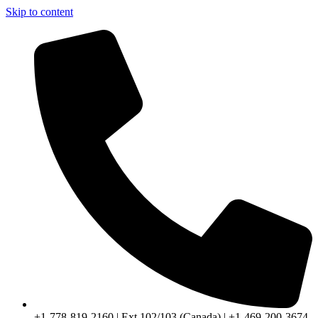
Skip to content
+1-778-819-2160 | Ext 102/103 (Canada) | +1-469-200-3674