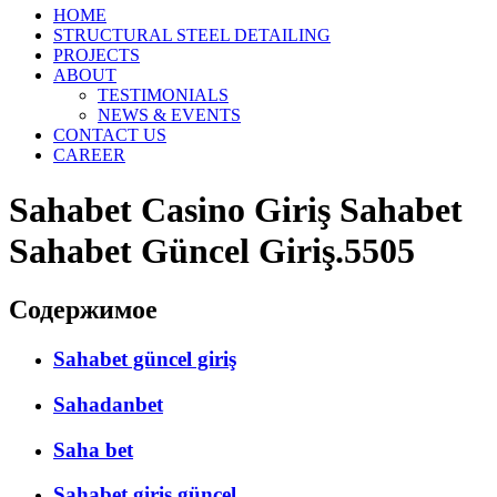
HOME
STRUCTURAL STEEL DETAILING
PROJECTS
ABOUT
TESTIMONIALS
NEWS & EVENTS
CONTACT US
CAREER
Sahabet Casino Giriş Sahabet
Sahabet Güncel Giriş.5505
Содержимое
Sahabet güncel giriş
Sahadanbet
Saha bet
Sahabet giriş güncel