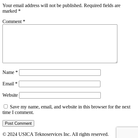
Your email address will not be published.
Required fields are
marked
*
Comment
*
Name
*
Email
*
Website
Save my name, email, and website in this browser for the next
time I comment.
© 2024 USICA Teknoservices Inc. All rights reserved.