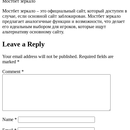
Мостбет зеркало
Мостбет зеркало – это официальный сайт, который доступен в
случае, если основной сайт заблокирован. Мостбет зеркало
предлагает аналогичные функции и возможности, что делает
его идеальным выбором для игроков, которые ищут
альтернативу основному сайту.
Leave a Reply
Your email address will not be published.
Required fields are
marked
*
Comment
*
Name
*