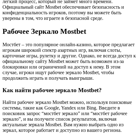
легкий процесс, который не займет много времени.
Официальный сайт Mostbet обеспечивает безопасность и
конфиденциальность игроков, поэтому вы можете быть
уверены в том, что играете в безопасной среде.
Рабочее Зеркало Mostbet
Мостбет – это популярное онлайн-казино, которое предлагает
игрокам широкий спектр азартных игр, включая слоты,
карточные игры, рулетку и другие. Однако, не всегда доступ к
официальному сайту Mostbet может быть возможен из-за
блокировки или ограничений на доступ к нему. В этом
случае, игроки ищут рабочее зеркало Mostbet, чтобы
продолжить играть и получать выигрыши.
Как найти рабочее зеркало Mostbet?
Найти рабочее зеркало Mostbet можно, используя поисковые
системы, такие как Google, Yandex или Bing. Введите в
поисковик запрос “мостбет зеркало” или “мостбет рабочее
зеркало”, и вы получите список результатов, включая
актуальные зеркала Mostbet. Вам нужно выбрать одно из
зеркал, которое работает и доступно из вашего региона.