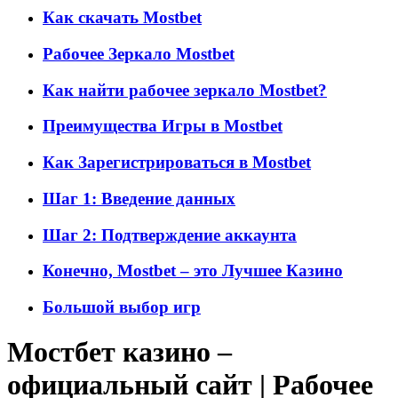
Как скачать Mostbet
Рабочее Зеркало Mostbet
Как найти рабочее зеркало Mostbet?
Преимущества Игры в Mostbet
Как Зарегистрироваться в Mostbet
Шаг 1: Введение данных
Шаг 2: Подтверждение аккаунта
Конечно, Mostbet – это Лучшее Казино
Большой выбор игр
Мостбет казино –
официальный сайт | Рабочее