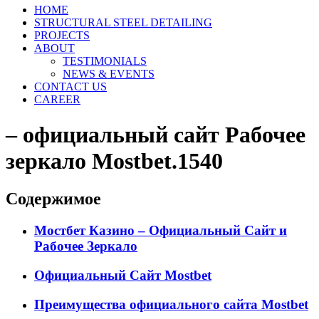
HOME
STRUCTURAL STEEL DETAILING
PROJECTS
ABOUT
TESTIMONIALS
NEWS & EVENTS
CONTACT US
CAREER
– официальный сайт Рабочее
зеркало Mostbet.1540
Содержимое
Мостбет Казино – Официальный Сайт и
Рабочее Зеркало
Официальный Сайт Mostbet
Преимущества официального сайта Mostbet