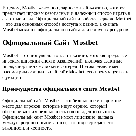
В целом, Mostbet – это популярное онлайн-казино, которое
предлагает игрокам безопасный и надежный способ играть в
азартные игры. Официальный сайт и рабочее зеркало Mostbet
– это два основных способа доступа к казино, а скачать
Mostbet можно с официального сайта или с других ресурсов.
Официальный Сайт Mostbet
Mostbet – это популярная онлайн-казино, которая предлагает
игрокам широкий спектр развлечений, включая азартные
игры, спортивные ставки и лотереи. В этом разделе мы
рассмотрим официальный сайт Mostbet, его преимущества и
функции.
Преимущества официального сайта Mostbet
Официальный сайт Mostbet – это безопасное и надежное
место для игроков, которые ищут сервис, который
обеспечивает им безопасность и конфиденциальность.
Официальный сайт Mostbet имеет лицензию, выдана
международной организацией, что подтверждает его
законность и честность.