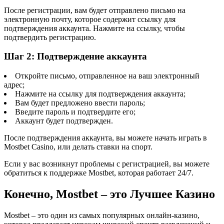
После регистрации, вам будет отправлено письмо на
электронную почту, которое содержит ссылку для
подтверждения аккаунта. Нажмите на ссылку, чтобы
подтвердить регистрацию.
Шаг 2: Подтверждение аккаунта
Откройте письмо, отправленное на ваш электронный
адрес;
Нажмите на ссылку для подтверждения аккаунта;
Вам будет предложено ввести пароль;
Введите пароль и подтвердите его;
Аккаунт будет подтвержден.
После подтверждения аккаунта, вы можете начать играть в
Mostbet Casino, или делать ставки на спорт.
Если у вас возникнут проблемы с регистрацией, вы можете
обратиться к поддержке Mostbet, которая работает 24/7.
Конечно, Mostbet – это Лучшее Казино
Mostbet – это один из самых популярных онлайн-казино,