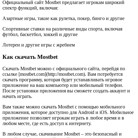
Официальный сайт Mostbet предлагает игрокам широкий
спектр функций, включая:
Азартные игры, такие как рулетка, покер, бинго и другие
Спортивные ставки на различные виды спорта, включая
футбол, баскетбол, хоккей и другие
Лотереи и другие игры с жребием
Как скачать Mostbet
Скачать Mostbet можно с официального сайта, перейдя по
ссылке [mostbet.com](http://mostbet.com). Вам потребуется
скачать программу, которая будет устанавливать игровое
приложение на ваш компьютер или мобильный телефон.
После установки приложения вы сможете создать аккаунт и
начать играть.
Вам также можно скачать Mostbet с помощью мобильного
приложения, которое доступно для Android и iOS. Мобильное
приложение позволяет игрокам играть в любое время и в
любом месте, где есть доступ к интернету.
В любом случае, скачивание Mostbet – это безопасный и