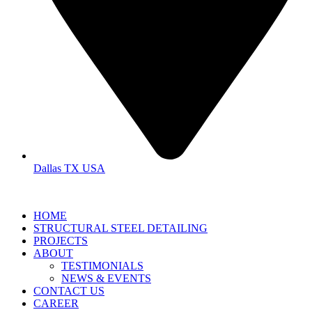
Dallas TX USA
HOME
STRUCTURAL STEEL DETAILING
PROJECTS
ABOUT
TESTIMONIALS
NEWS & EVENTS
CONTACT US
CAREER