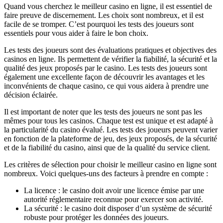
Quand vous cherchez le meilleur casino en ligne, il est essentiel de
faire preuve de discernement. Les choix sont nombreux, et il est
facile de se tromper. C’est pourquoi les tests des joueurs sont
essentiels pour vous aider à faire le bon choix.
Les tests des joueurs sont des évaluations pratiques et objectives des
casinos en ligne. Ils permettent de vérifier la fiabilité, la sécurité et la
qualité des jeux proposés par le casino. Les tests des joueurs sont
également une excellente façon de découvrir les avantages et les
inconvénients de chaque casino, ce qui vous aidera à prendre une
décision éclairée.
Il est important de noter que les tests des joueurs ne sont pas les
mêmes pour tous les casinos. Chaque test est unique et est adapté à
la particularité du casino évalué. Les tests des joueurs peuvent varier
en fonction de la plateforme de jeu, des jeux proposés, de la sécurité
et de la fiabilité du casino, ainsi que de la qualité du service client.
Les critères de sélection pour choisir le meilleur casino en ligne sont
nombreux. Voici quelques-uns des facteurs à prendre en compte :
La licence : le casino doit avoir une licence émise par une
autorité réglementaire reconnue pour exercer son activité.
La sécurité : le casino doit disposer d’un système de sécurité
robuste pour protéger les données des joueurs.