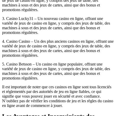
de jeux de casino en ligne, y compris des jeux de table, des
machines à sous et des jeux de cartes, ainsi que des bonus et
promotions régulières.
3. Casino Lucky31 – Un nouveau casino en ligne, offrant une
variété de jeux de casino en ligne, y compris des jeux de table, des
machines à sous et des jeux de cartes, ainsi que des bonus et
promotions régulières.
4. Casino Casino – Un des plus anciens casinos en ligne, offrant une
variété de jeux de casino en ligne, y compris des jeux de table, des
machines à sous et des jeux de cartes, ainsi que des bonus et
promotions régulières.
5. Casino Betsson – Un casino en ligne populaire, offrant une
variété de jeux de casino en ligne, y compris des jeux de table, des
machines à sous et des jeux de cartes, ainsi que des bonus et
promotions régulières.
Il est important de noter que ces casinos en ligne sont tous licenciés
et réglementés par des autorités de jeu en ligne fiables, ce qui
signifie que vous pouvez jouer en sécurité et avec confiance.
N’oubliez pas de vérifier les conditions de jeu et les règles du casino
en ligne avant de commencer à jouer.