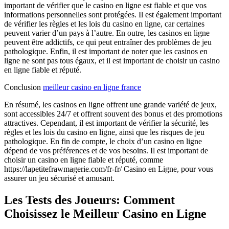
important de vérifier que le casino en ligne est fiable et que vos
informations personnelles sont protégées. Il est également important
de vérifier les règles et les lois du casino en ligne, car certaines
peuvent varier d’un pays à l’autre. En outre, les casinos en ligne
peuvent être addictifs, ce qui peut entraîner des problèmes de jeu
pathologique. Enfin, il est important de noter que les casinos en
ligne ne sont pas tous égaux, et il est important de choisir un casino
en ligne fiable et réputé.
Conclusion
meilleur casino en ligne france
En résumé, les casinos en ligne offrent une grande variété de jeux,
sont accessibles 24/7 et offrent souvent des bonus et des promotions
attractives. Cependant, il est important de vérifier la sécurité, les
règles et les lois du casino en ligne, ainsi que les risques de jeu
pathologique. En fin de compte, le choix d’un casino en ligne
dépend de vos préférences et de vos besoins. Il est important de
choisir un casino en ligne fiable et réputé, comme
https://lapetitefrawmagerie.com/fr-fr/ Casino en Ligne, pour vous
assurer un jeu sécurisé et amusant.
Les Tests des Joueurs: Comment
Choisissez le Meilleur Casino en Ligne