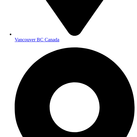
Vancouver BC Canada