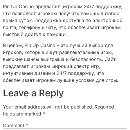
Pin Up Casino предлагает игрокам 24/7 поддержку,
что позволяет игрокам получать помощь в любое
время суток. Поддержка доступна по электронной
почте, телефону и чату, что обеспечивает игрокам
быстрый доступ к помощи.
В целом, Pin Up Casino – это лучший выбор для
игроков, которые ищут развлекательные игры,
высокие шансы выигрыша и безопасность. Сайт
предлагает игрокам широкий спектр игр,
интуитивный дизайн и 24/7 поддержку, что
обеспечивает игрокам лучшие условия для игры.
Leave a Reply
Your email address will not be published.
Required
fields are marked
*
Comment
*