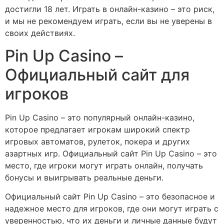
достигли 18 лет. Играть в онлайн-казино – это риск,
и мы не рекомендуем играть, если вы не уверены в
своих действиях.
Pin Up Casino –
Официальный сайт для
игроков
Pin Up Casino – это популярный онлайн-казино,
которое предлагает игрокам широкий спектр
игровых автоматов, рулеток, покера и других
азартных игр. Официальный сайт Pin Up Casino – это
место, где игроки могут играть онлайн, получать
бонусы и выигрывать реальные деньги.
Официальный сайт Pin Up Casino – это безопасное и
надежное место для игроков, где они могут играть с
уверенностью, что их деньги и личные данные будут