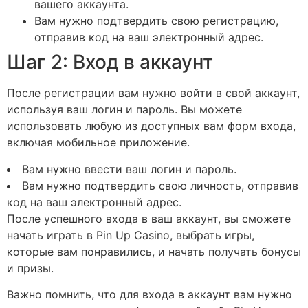
вашего аккаунта.
Вам нужно подтвердить свою регистрацию,
отправив код на ваш электронный адрес.
Шаг 2: Вход в аккаунт
После регистрации вам нужно войти в свой аккаунт,
используя ваш логин и пароль. Вы можете
использовать любую из доступных вам форм входа,
включая мобильное приложение.
Вам нужно ввести ваш логин и пароль.
Вам нужно подтвердить свою личность, отправив
код на ваш электронный адрес.
После успешного входа в ваш аккаунт, вы сможете
начать играть в Pin Up Casino, выбрать игры,
которые вам понравились, и начать получать бонусы
и призы.
Важно помнить, что для входа в аккаунт вам нужно