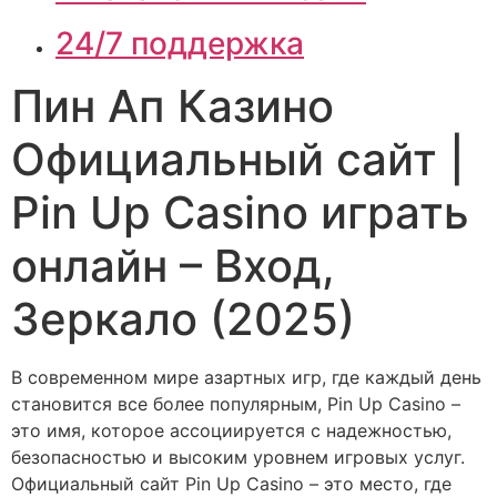
24/7 поддержка
Пин Ап Казино
Официальный сайт |
Pin Up Casino играть
онлайн – Вход,
Зеркало (2025)
В современном мире азартных игр, где каждый день
становится все более популярным, Pin Up Casino –
это имя, которое ассоциируется с надежностью,
безопасностью и высоким уровнем игровых услуг.
Официальный сайт Pin Up Casino – это место, где