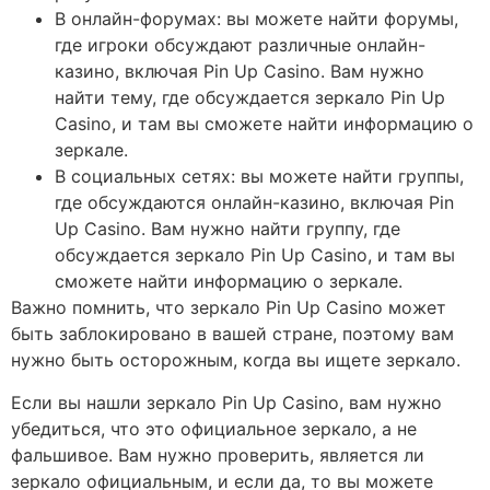
В онлайн-форумах: вы можете найти форумы,
где игроки обсуждают различные онлайн-
казино, включая Pin Up Casino. Вам нужно
найти тему, где обсуждается зеркало Pin Up
Casino, и там вы сможете найти информацию о
зеркале.
В социальных сетях: вы можете найти группы,
где обсуждаются онлайн-казино, включая Pin
Up Casino. Вам нужно найти группу, где
обсуждается зеркало Pin Up Casino, и там вы
сможете найти информацию о зеркале.
Важно помнить, что зеркало Pin Up Casino может
быть заблокировано в вашей стране, поэтому вам
нужно быть осторожным, когда вы ищете зеркало.
Если вы нашли зеркало Pin Up Casino, вам нужно
убедиться, что это официальное зеркало, а не
фальшивое. Вам нужно проверить, является ли
зеркало официальным, и если да, то вы можете