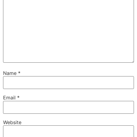
Name
*
Email
*
Website