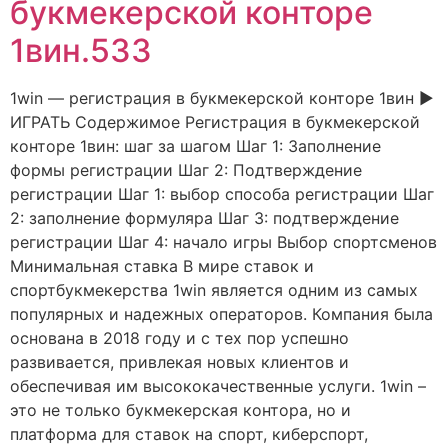
букмекерской конторе
1вин.533
1win — регистрация в букмекерской конторе 1вин ▶️
ИГРАТЬ Содержимое Регистрация в букмекерской
конторе 1вин: шаг за шагом Шаг 1: Заполнение
формы регистрации Шаг 2: Подтверждение
регистрации Шаг 1: выбор способа регистрации Шаг
2: заполнение формуляра Шаг 3: подтверждение
регистрации Шаг 4: начало игры Выбор спортсменов
Минимальная ставка В мире ставок и
спортбукмекерства 1win является одним из самых
популярных и надежных операторов. Компания была
основана в 2018 году и с тех пор успешно
развивается, привлекая новых клиентов и
обеспечивая им высококачественные услуги. 1win –
это не только букмекерская контора, но и
платформа для ставок на спорт, киберспорт,