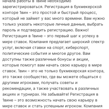
начала работы в 1вине необходимо
зарегистрироваться. Регистрация в букмекерской
конторе 1вин – это простой и быстрый процесс,
который не займет у вас много времени. Вам нужно
только указать некоторые личные данные, выбрать
пароль и подтвердить регистрацию. Важно!
Регистрация в 1вине – это первый шаг к успеху в
мире ставок. Компания предлагает широкий спектр
услуг, включая ставки на спорт, киберспорт,
политические события и многое другое. Вам
доступны также различные бонусы и акции,
которые помогут вам начать свою карьеру в мире
ставок. 1вин – это не только букмекерская контора,
это также сообщество, где вы можете общаться с
другими игроками, получать советы и
рекомендации, а также участвовать в различных
акциях и турнирах. Не забывайте! Регистрация в
1вине – это возможность начать свою карьеру в
мире ставок и стать успешным игроком. Компания