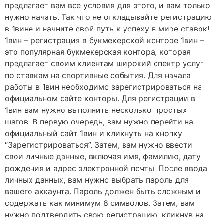
предлагает вам все условия для этого, и вам только
нужно начать. Так что не откладывайте регистрацию
в 1вине и начните свой путь к успеху в мире ставок!
1вин – регистрация в букмекерской конторе 1вин –
это популярная букмекерская контора, которая
предлагает своим клиентам широкий спектр услуг
по ставкам на спортивные события. Для начала
работы в 1вин необходимо зарегистрироваться на
официальном сайте конторы. Для регистрации в
1вин вам нужно выполнить несколько простых
шагов. В первую очередь, вам нужно перейти на
официальный сайт 1вин и кликнуть на кнопку
“Зарегистрироваться”. Затем, вам нужно ввести
свои личные данные, включая имя, фамилию, дату
рождения и адрес электронной почты. После ввода
личных данных, вам нужно выбрать пароль для
вашего аккаунта. Пароль должен быть сложным и
содержать как минимум 8 символов. Затем, вам
нужно подтвердить свою регистрацию, кликнув на