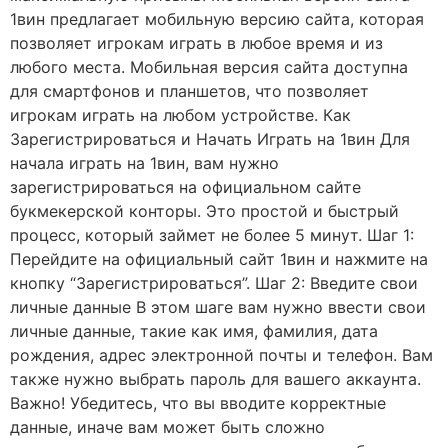
1вин предлагает мобильную версию сайта, которая
позволяет игрокам играть в любое время и из
любого места. Мобильная версия сайта доступна
для смартфонов и планшетов, что позволяет
игрокам играть на любом устройстве. Как
Зарегистрироваться и Начать Играть на 1вин Для
начала играть на 1вин, вам нужно
зарегистрироваться на официальном сайте
букмекерской конторы. Это простой и быстрый
процесс, который займет не более 5 минут. Шаг 1:
Перейдите на официальный сайт 1вин и нажмите на
кнопку “Зарегистрироваться”. Шаг 2: Введите свои
личные данные В этом шаге вам нужно ввести свои
личные данные, такие как имя, фамилия, дата
рождения, адрес электронной почты и телефон. Вам
также нужно выбрать пароль для вашего аккаунта.
Важно! Убедитесь, что вы вводите корректные
данные, иначе вам может быть сложно