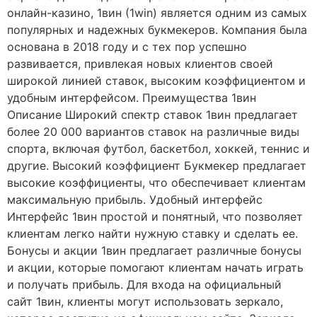
онлайн-казино, 1вин (1win) является одним из самых
популярных и надежных букмекеров. Компания была
основана в 2018 году и с тех пор успешно
развивается, привлекая новых клиентов своей
широкой линией ставок, высоким коэффициентом и
удобным интерфейсом. Преимущества 1вин
Описание Широкий спектр ставок 1вин предлагает
более 20 000 вариантов ставок на различные виды
спорта, включая футбол, баскетбол, хоккей, теннис и
другие. Высокий коэффициент Букмекер предлагает
высокие коэффициенты, что обеспечивает клиентам
максимальную прибыль. Удобный интерфейс
Интерфейс 1вин простой и понятный, что позволяет
клиентам легко найти нужную ставку и сделать ее.
Бонусы и акции 1вин предлагает различные бонусы
и акции, которые помогают клиентам начать играть
и получать прибыль. Для входа на официальный
сайт 1вин, клиенты могут использовать зеркало,