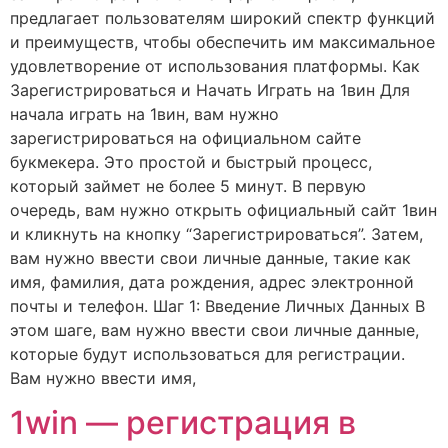
предлагает пользователям широкий спектр функций
и преимуществ, чтобы обеспечить им максимальное
удовлетворение от использования платформы. Как
Зарегистрироваться и Начать Играть на 1вин Для
начала играть на 1вин, вам нужно
зарегистрироваться на официальном сайте
букмекера. Это простой и быстрый процесс,
который займет не более 5 минут. В первую
очередь, вам нужно открыть официальный сайт 1вин
и кликнуть на кнопку “Зарегистрироваться”. Затем,
вам нужно ввести свои личные данные, такие как
имя, фамилия, дата рождения, адрес электронной
почты и телефон. Шаг 1: Введение Личных Данных В
этом шаге, вам нужно ввести свои личные данные,
которые будут использоваться для регистрации.
Вам нужно ввести имя,
1win — регистрация в