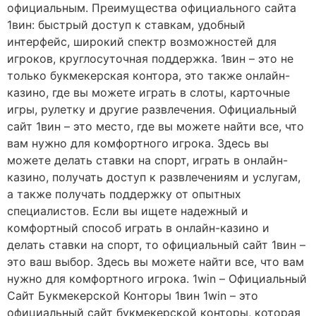
официальным. Преимущества официального сайта
1вин: быстрый доступ к ставкам, удобный
интерфейс, широкий спектр возможностей для
игроков, круглосуточная поддержка. 1вин – это не
только букмекерская контора, это также онлайн-
казино, где вы можете играть в слоты, карточные
игры, рулетку и другие развлечения. Официальный
сайт 1вин – это место, где вы можете найти все, что
вам нужно для комфортного игрока. Здесь вы
можете делать ставки на спорт, играть в онлайн-
казино, получать доступ к развлечениям и услугам,
а также получать поддержку от опытных
специалистов. Если вы ищете надежный и
комфортный способ играть в онлайн-казино и
делать ставки на спорт, то официальный сайт 1вин –
это ваш выбор. Здесь вы можете найти все, что вам
нужно для комфортного игрока. 1win – Официальный
Сайт Букмекерской Конторы 1вин 1win – это
официальный сайт букмекерской конторы, которая