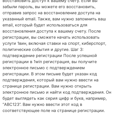
восстановить доступ к вашему счету. Если вы
забыли пароль, вы можете его восстановить,
отправив запрос на восстановление доступа на
указанный email. Также, вам нужно запомнить ваш
email, который будет использоваться для
восстановления доступа к вашему счету. После
регистрации, вы сможете начать использовать
услуги 1вин, включая ставки на спорт, киберспорт,
политические события и другие. Шаг 3:
подтверждение регистрации После успешной
регистрации в 1win регистрация, вы получите
электронное письмо с подтверждением
регистрации. В этом письме будет указан код
подтверждения, который вам нужно ввести на
странице регистрации. Вам нужно открыть
электронное письмо и найти код подтверждения. Он
будет выглядеть как серия цифр и букв, например,
“ABC123”. Вам нужно ввести этот код в
соответствующее поле на странице регистрации.