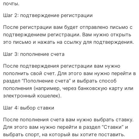
почты.
Шаг 2: подтверждение регистрации
После регистрации вам будет отправлено письмо с
подтверждением регистрации. Вам нужно открыть
это письмо и нажать на ссылку для подтверждения.
Шаг 3: пополнение счета
После подтверждения регистрации вам нужно
пополнить свой счет. Для этого вам нужно перейти в
раздел “Пополнение счета” и выбрать способ
пополнения (например, через банковскую карту или
электронный кошелек).
Шаг 4: выбор ставки
После пополнения счета вам нужно выбрать ставку.
Для этого вам нужно перейти в раздел “Ставки” и
выбрать спорт, на который вы хотите поставить.