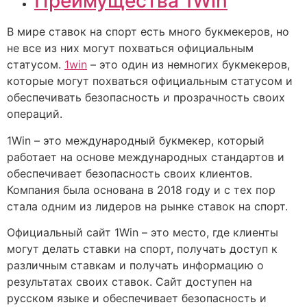
Преимущества 1Win
В мире ставок на спорт есть много букмекеров, но
не все из них могут похваться официальным
статусом.
1win
– это один из немногих букмекеров,
которые могут похваться официальным статусом и
обеспечивать безопасность и прозрачность своих
операций.
1Win – это международный букмекер, который
работает на основе международных стандартов и
обеспечивает безопасность своих клиентов.
Компания была основана в 2018 году и с тех пор
стала одним из лидеров на рынке ставок на спорт.
Официальный сайт 1Win – это место, где клиенты
могут делать ставки на спорт, получать доступ к
различным ставкам и получать информацию о
результатах своих ставок. Сайт доступен на
русском языке и обеспечивает безопасность и