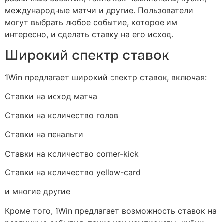
международные матчи и другие. Пользователи
могут выбрать любое событие, которое им
интересно, и сделать ставку на его исход.
Широкий спектр ставок
1Win предлагает широкий спектр ставок, включая:
Ставки на исход матча
Ставки на количество голов
Ставки на пенальти
Ставки на количество corner-kick
Ставки на количество yellow-card
и многие другие
Кроме того, 1Win предлагает возможность ставок на