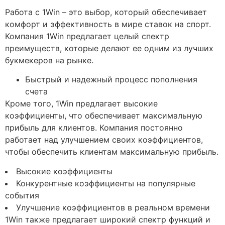
Работа с 1Win – это выбор, который обеспечивает
комфорт и эффективность в мире ставок на спорт.
Компания 1Win предлагает целый спектр
преимуществ, которые делают ее одним из лучших
букмекеров на рынке.
Быстрый и надежный процесс пополнения
счета
Кроме того, 1Win предлагает высокие
коэффициенты, что обеспечивает максимальную
прибыль для клиентов. Компания постоянно
работает над улучшением своих коэффициентов,
чтобы обеспечить клиентам максимальную прибыль.
Высокие коэффициенты
Конкурентные коэффициенты на популярные
события
Улучшение коэффициентов в реальном времени
1Win также предлагает широкий спектр функций и