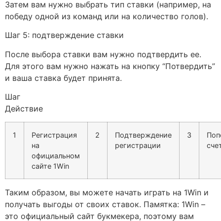
Затем вам нужно выбрать тип ставки (например, на
победу одной из команд или на количество голов).
Шаг 5: подтверждение ставки
После выбора ставки вам нужно подтвердить ее.
Для этого вам нужно нажать на кнопку “Потвердить”
и ваша ставка будет принята.
Шаг
Действие
1
Регистрация
2
Подтверждение
3
Поп
на
регистрации
сче
официальном
сайте 1Win
Таким образом, вы можете начать играть на 1Win и
получать выгоды от своих ставок. Памятка: 1Win –
это официальный сайт букмекера, поэтому вам