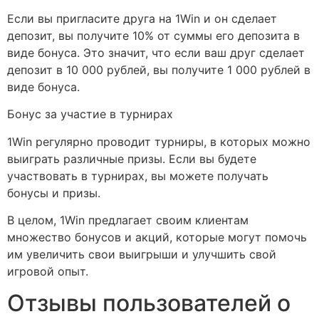
Если вы пригласите друга на 1Win и он сделает
депозит, вы получите 10% от суммы его депозита в
виде бонуса. Это значит, что если ваш друг сделает
депозит в 10 000 рублей, вы получите 1 000 рублей в
виде бонуса.
Бонус за участие в турнирах
1Win регулярно проводит турниры, в которых можно
выиграть различные призы. Если вы будете
участвовать в турнирах, вы можете получать
бонусы и призы.
В целом, 1Win предлагает своим клиентам
множество бонусов и акций, которые могут помочь
им увеличить свои выигрыши и улучшить свой
игровой опыт.
Отзывы пользователей о