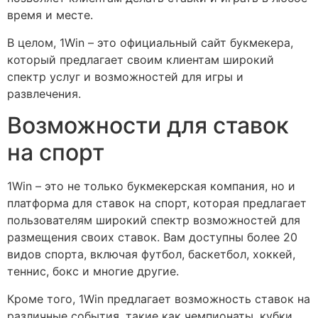
время и месте.
В целом, 1Win – это официальный сайт букмекера,
который предлагает своим клиентам широкий
спектр услуг и возможностей для игры и
развлечения.
Возможности для ставок
на спорт
1Win – это не только букмекерская компания, но и
платформа для ставок на спорт, которая предлагает
пользователям широкий спектр возможностей для
размещения своих ставок. Вам доступны более 20
видов спорта, включая футбол, баскетбол, хоккей,
теннис, бокс и многие другие.
Кроме того, 1Win предлагает возможность ставок на
различные события, такие как чемпионаты, кубки,