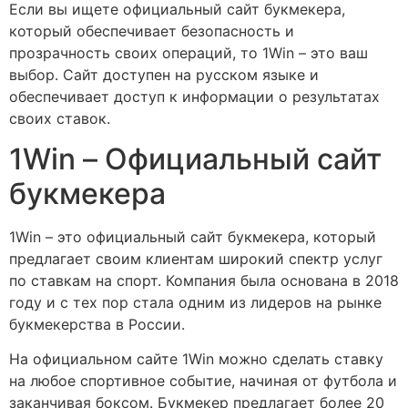
Если вы ищете официальный сайт букмекера,
который обеспечивает безопасность и
прозрачность своих операций, то 1Win – это ваш
выбор. Сайт доступен на русском языке и
обеспечивает доступ к информации о результатах
своих ставок.
1Win – Официальный сайт
букмекера
1Win – это официальный сайт букмекера, который
предлагает своим клиентам широкий спектр услуг
по ставкам на спорт. Компания была основана в 2018
году и с тех пор стала одним из лидеров на рынке
букмекерства в России.
На официальном сайте 1Win можно сделать ставку
на любое спортивное событие, начиная от футбола и
заканчивая боксом. Букмекер предлагает более 20