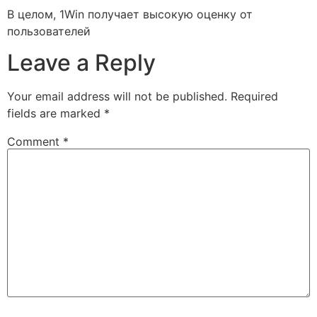
В целом, 1Win получает высокую оценку от
пользователей
Leave a Reply
Your email address will not be published.
Required
fields are marked
*
Comment
*