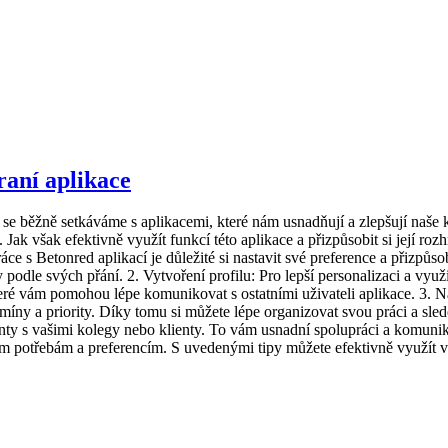
raní aplikace
 se běžně setkáváme s aplikacemi, které nám usnadňují a zlepšují naše 
y. Jak však efektivně využít funkcí této aplikace a přizpůsobit si její ro
ce s Betonred aplikací je důležité si nastavit své preference a přizpůso
dle svých přání. 2. Vytvoření profilu: Pro lepší personalizaci a využit
které vám pomohou lépe komunikovat s ostatními uživateli aplikace. 3. 
rmíny a priority. Díky tomu si můžete lépe organizovat svou práci a sle
y s vašimi kolegy nebo klienty. To vám usnadní spolupráci a komunika
vým potřebám a preferencím. S uvedenými tipy můžete efektivně využít v