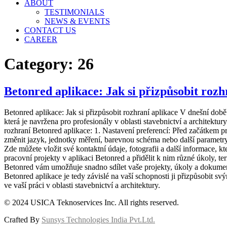
ABOUT
TESTIMONIALS
NEWS & EVENTS
CONTACT US
CAREER
Category:
26
Betonred aplikace: Jak si přizpůsobit rozh
Betonred aplikace: Jak si přizpůsobit rozhraní aplikace V dnešní době
která je navržena pro profesionály v oblasti stavebnictví a architektur
rozhraní Betonred aplikace: 1. Nastavení preferencí: Před začátkem prá
změnit jazyk, jednotky měření, barevnou schéma nebo další parametry po
Zde můžete vložit své kontaktní údaje, fotografii a další informace, 
pracovní projekty v aplikaci Betonred a přidělit k nim různé úkoly, te
Betonred vám umožňuje snadno sdílet vaše projekty, úkoly a dokument
Betonred aplikace je tedy závislé na vaší schopnosti ji přizpůsobit s
ve vaší práci v oblasti stavebnictví a architektury.
© 2024 USICA Teknoservices Inc. All rights reserved.
Crafted By
Sunsys Technologies India Pvt.Ltd.