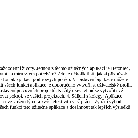
každodenní životy. Jednou z těchto užitečných aplikací je Betonred,
zhraní na míru svým potřebám? Zde je několik tipů, jak si přizpůsobit
bit si tak aplikaci podle svých potřeb. V nastavení aplikace můžete
í všech funkcí aplikace je doporučeno vytvořit si uživatelský profil.
Nastavení pracovních projektů: Každý uživatel může vytvořit své
dovat pokrok ve vašich projektech. 4. Sdílení s kolegy: Aplikace
ci ve vašem týmu a zvýší efektivitu vaší práce. Využití výhod
šech funkcí této užitečné aplikace a dosáhnout tak lepších výsledků