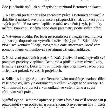
Zde je několik tipů, jak si přizpůsobit rozhraní Betonred aplikace:
1. Nastavení preferencí: Před začátkem práce s Betonred aplikací je
důležité si nastavit své preference a přizpůsobit si tak aplikaci podle
svých potřeb. V nastavení aplikace můžete změnit jazyk, jednotky
měření, barevnou schéma nebo další parametry podle svých přání.
2. Vytvoření profilu: Pro lepší personalizaci a využití všech funkcí
aplikace je doporučeno vytvořit si uživatelský profil. Zde můžete
vložit své kontaktní údaje, fotografii a další informace, které vám
pomohou lépe komunikovat s ostatními uživateli aplikace.
3. Nastavení pracovních projektů: Každý uživatel může vytvořit své
pracovní projekty v aplikaci Betonred a přidělit k nim různé úkoly,
termíny a priority. Díky tomu si můžete lépe organizovat svou práci
a sledovat pokrok ve vašich projektech.
4. Sdílení s kolegy: Aplikace Betonred vám umožňuje snadno sdílet
vaše projekty, úkoly a dokumenty s vašimi kolegy nebo klienty. To
vám usnadní spolupráci a komunikaci ve vašem týmu a zvýší
efektivitu vaší práce.
Využití výhod Betonred aplikace je tedy závislé na vaší schopnosti ji
přizpůsobit svým potřebám a preferencím. S uvedenými tipy můžete