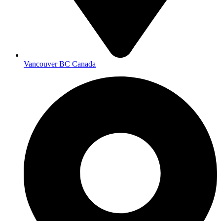
Vancouver BC Canada