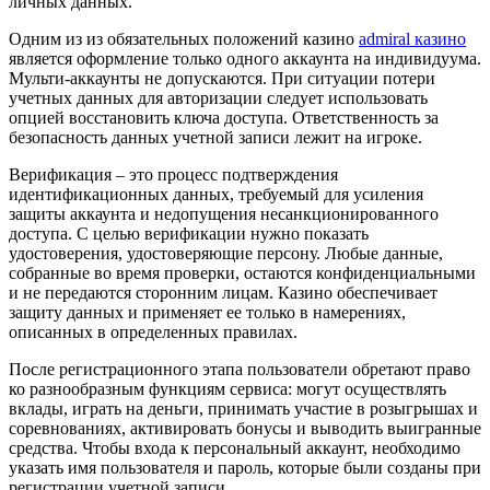
личных данных.
Одним из из обязательных положений казино
admiral казино
является оформление только одного аккаунта на индивидуума.
Мульти-аккаунты не допускаются. При ситуации потери
учетных данных для авторизации следует использовать
опцией восстановить ключа доступа. Ответственность за
безопасность данных учетной записи лежит на игроке.
Верификация – это процесс подтверждения
идентификационных данных, требуемый для усиления
защиты аккаунта и недопущения несанкционированного
доступа. С целью верификации нужно показать
удостоверения, удостоверяющие персону. Любые данные,
собранные во время проверки, остаются конфиденциальными
и не передаются сторонним лицам. Казино обеспечивает
защиту данных и применяет ее только в намерениях,
описанных в определенных правилах.
После регистрационного этапа пользователи обретают право
ко разнообразным функциям сервиса: могут осуществлять
вклады, играть на деньги, принимать участие в розыгрышах и
соревнованиях, активировать бонусы и выводить выигранные
средства. Чтобы входа к персональный аккаунт, необходимо
указать имя пользователя и пароль, которые были созданы при
регистрации учетной записи.