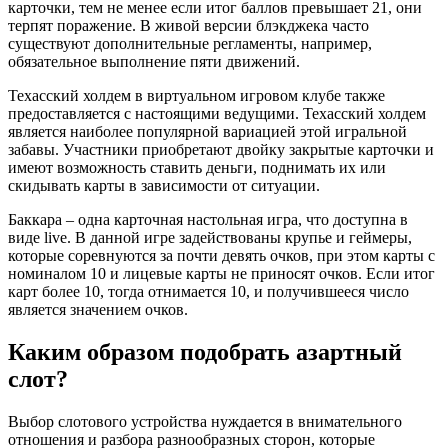
карточки, тем не менее если итог баллов превышает 21, они
терпят поражение. В живой версии блэкджека часто
существуют дополнительные регламенты, например,
обязательное выполнение пяти движений.
Техасский холдем в виртуальном игровом клубе также
предоставляется с настоящими ведущими. Техасский холдем
является наиболее популярной вариацией этой игральной
забавы. Участники приобретают двойку закрытые карточки и
имеют возможность ставить деньги, поднимать их или
скидывать карты в зависимости от ситуации.
Баккара – одна карточная настольная игра, что доступна в
виде live. В данной игре задействованы крупье и геймеры,
которые соревнуются за почти девять очков, при этом карты с
номиналом 10 и лицевые карты не приносят очков. Если итог
карт более 10, тогда отнимается 10, и получившееся число
является значением очков.
Каким образом подобрать азартный
слот?
Выбор слотового устройства нуждается в внимательного
отношения и разбора разнообразных сторон, которые