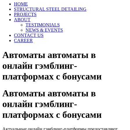
HOME
STRUCTURAL STEEL DETAILING
PROJECTS
ABOUT
TESTIMONIALS
NEWS & EVENTS
CONTACT US
CAREER
Автоматы автоматы в
онлайн гэмблинг-
платформах с бонусами
Автоматы автоматы в
онлайн гэмблинг-
платформах с бонусами
Актуальные онлайн гэмблинг-платформы предоставляют