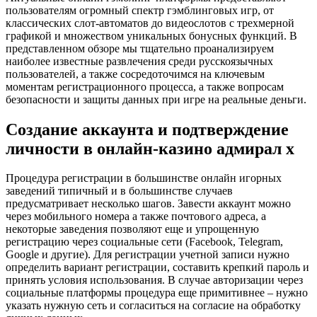
пользователям огромный спектр гэмблинговых игр, от
классических слот-автоматов до видеослотов с трехмерной
графикой и множеством уникальных бонусных функций. В
представленном обзоре мы тщательно проанализируем
наиболее известные развлечения среди русскоязычных
пользователей, а также сосредоточимся на ключевым
моментам регистрационного процесса, а также вопросам
безопасности и защиты данных при игре на реальные деньги.
Создание аккаунта и подтверждение
личности в онлайн-казино адмирал х
Процедура регистрации в большинстве онлайн игорных
заведений типичный и в большинстве случаев
предусматривает несколько шагов. Завести аккаунт можно
через мобильного номера а также почтового адреса, а
некоторые заведения позволяют еще и упрощенную
регистрацию через социальные сети (Facebook, Telegram,
Google и другие). Для регистрации учетной записи нужно
определить вариант регистрации, составить крепкий пароль и
принять условия использования. В случае авторизации через
социальные платформы процедура еще примитивнее – нужно
указать нужную сеть и согласиться на согласие на обработку