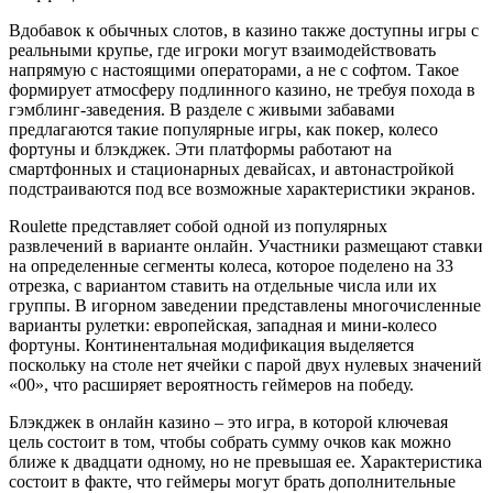
Вдобавок к обычных слотов, в казино также доступны игры с
реальными крупье, где игроки могут взаимодействовать
напрямую с настоящими операторами, а не с софтом. Такое
формирует атмосферу подлинного казино, не требуя похода в
гэмблинг-заведения. В разделе с живыми забавами
предлагаются такие популярные игры, как покер, колесо
фортуны и блэкджек. Эти платформы работают на
смартфонных и стационарных девайсах, и автонастройкой
подстраиваются под все возможные характеристики экранов.
Roulette представляет собой одной из популярных
развлечений в варианте онлайн. Участники размещают ставки
на определенные сегменты колеса, которое поделено на 33
отрезка, с вариантом ставить на отдельные числа или их
группы. В игорном заведении представлены многочисленные
варианты рулетки: европейская, западная и мини-колесо
фортуны. Континентальная модификация выделяется
поскольку на столе нет ячейки с парой двух нулевых значений
«00», что расширяет вероятность геймеров на победу.
Блэкджек в онлайн казино – это игра, в которой ключевая
цель состоит в том, чтобы собрать сумму очков как можно
ближе к двадцати одному, но не превышая ее. Характеристика
состоит в факте, что геймеры могут брать дополнительные