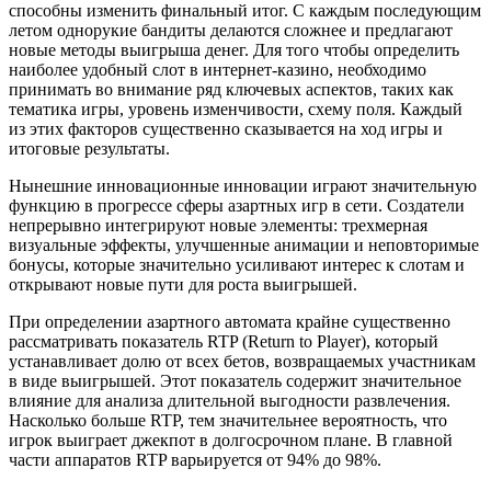
способны изменить финальный итог. С каждым последующим
летом однорукие бандиты делаются сложнее и предлагают
новые методы выигрыша денег. Для того чтобы определить
наиболее удобный слот в интернет-казино, необходимо
принимать во внимание ряд ключевых аспектов, таких как
тематика игры, уровень изменчивости, схему поля. Каждый
из этих факторов существенно сказывается на ход игры и
итоговые результаты.
Нынешние инновационные инновации играют значительную
функцию в прогрессе сферы азартных игр в сети. Создатели
непрерывно интегрируют новые элементы: трехмерная
визуальные эффекты, улучшенные анимации и неповторимые
бонусы, которые значительно усиливают интерес к слотам и
открывают новые пути для роста выигрышей.
При определении азартного автомата крайне существенно
рассматривать показатель RTP (Return to Player), который
устанавливает долю от всех бетов, возвращаемых участникам
в виде выигрышей. Этот показатель содержит значительное
влияние для анализа длительной выгодности развлечения.
Насколько больше RTP, тем значительнее вероятность, что
игрок выиграет джекпот в долгосрочном плане. В главной
части аппаратов RTP варьируется от 94% до 98%.