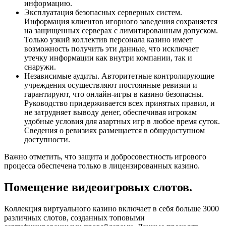
информацию.
Эксплуатация безопасных серверных систем.
Информация клиентов игорного заведения сохраняется
на защищенных серверах с лимитированным допуском.
Только узкий коллектив персонала казино имеет
возможность получить эти данные, что исключает
утечку информации как внутри компании, так и
снаружи.
Независимые аудиты. Авторитетные контролирующие
учреждения осуществляют постоянные ревизии и
гарантируют, что онлайн-игры в казино безопасны.
Руководство придерживается всех принятых правил, и
не затрудняет выводу денег, обеспечивая игрокам
удобные условия для азартных игр в любое время суток.
Сведения о ревизиях размещается в общедоступном
доступности.
Важно отметить, что защита и добросовестность игрового
процесса обеспечена только в лицензированных казино.
Помещение видеоигровых слотов.
Коллекция виртуального казино включает в себя больше 3000
различных слотов, созданных топовыми