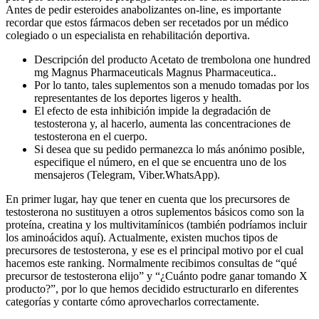
Antes de pedir esteroides anabolizantes on-line, es importante
recordar que estos fármacos deben ser recetados por un médico
colegiado o un especialista en rehabilitación deportiva.
Descripción del producto Acetato de trembolona one hundred
mg Magnus Pharmaceuticals Magnus Pharmaceutica..
Por lo tanto, tales suplementos son a menudo tomadas por los
representantes de los deportes ligeros y health.
El efecto de esta inhibición impide la degradación de
testosterona y, al hacerlo, aumenta las concentraciones de
testosterona en el cuerpo.
Si desea que su pedido permanezca lo más anónimo posible,
especifique el número, en el que se encuentra uno de los
mensajeros (Telegram, Viber.WhatsApp).
En primer lugar, hay que tener en cuenta que los precursores de
testosterona no sustituyen a otros suplementos básicos como son la
proteína, creatina y los multivitamínicos (también podríamos incluir
los aminoácidos aquí). Actualmente, existen muchos tipos de
precursores de testosterona, y ese es el principal motivo por el cual
hacemos este ranking. Normalmente recibimos consultas de “qué
precursor de testosterona elijo” y “¿Cuánto podre ganar tomando X
producto?”, por lo que hemos decidido estructurarlo en diferentes
categorías y contarte cómo aprovecharlos correctamente.