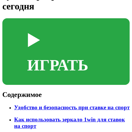
сегодня
▶️
ИГРАТЬ
Содержимое
Удобство и безопасность при ставке на спорт
Как использовать зеркало 1win для ставок
на спорт