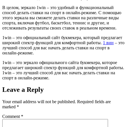
В целом, зеркало 1win – это удобный и функциональный
способ делать ставки на спорт в онлайн-режиме. С помощью
этого зеркала вы сможете делать ставки на различные виды
спорта, включая футбол, баскетбол, теннис и другие, и
отслеживать результаты своих ставок в реальном времени.
1win – это официальный сайт букмекера, который предлагает
широкий спектр функций для комфортной работы.
1 вин
– это
лучший способ для вас начать делать ставки на спорт в
онлайн-режиме.
1win – это зеркало официального сайта букмекера, которое
предлагает широкий спектр функций для комфортной работы.
1win – это лучший способ для вас начать делать ставки на
спорт в онлайн-режиме.
Leave a Reply
Your email address will not be published.
Required fields are
marked
*
Comment
*