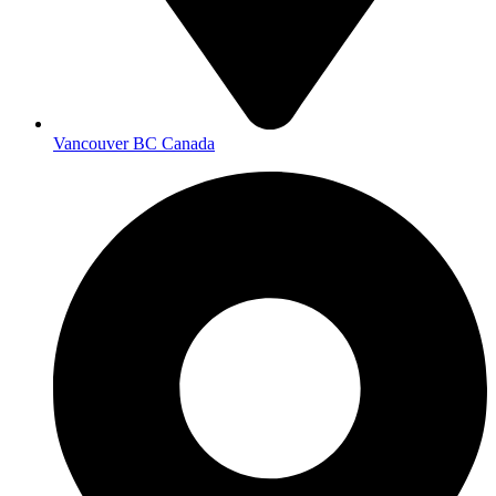
Vancouver BC Canada