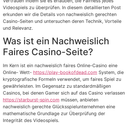
Vertrauen indem sie es erlauben, die Fairness jedes
Videospiels zu überprüfen. In diesem detaillierten Post
erkunden wir die Details von nachweislich gerechten
Casino-Seiten und untersuchen deren Technik, Vorteile
und Relevanz.
Was ist ein Nachweislich
Faires Casino-Seite?
Im Kern ist ein nachweislich faires Online-Casino eine
Online- Wett-
https://play-bookofdead.com
System, die
kryptografische Formeln verwendet, um faires Spiel zu
gewährleisten. Im Gegensatz zu standardmäßigen
Casinos, bei denen Gamer sich auf das Casino verlassen
https://starburst-spin.com
müssen, anbieten
nachweislich gerechte Glücksspielunternehmen eine
mathematische Grundlage zur Überprüfung der
Integrität des Videospiels.