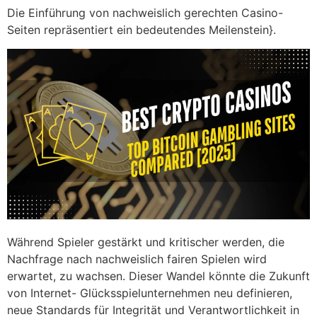
Die Einführung von nachweislich gerechten Casino-
Seiten repräsentiert ein bedeutendes Meilenstein}.
Während Spieler gestärkt und kritischer werden, die
Nachfrage nach nachweislich fairen Spielen wird
erwartet, zu wachsen. Dieser Wandel könnte die Zukunft
von Internet- Glücksspielunternehmen neu definieren,
neue Standards für Integrität und Verantwortlichkeit in