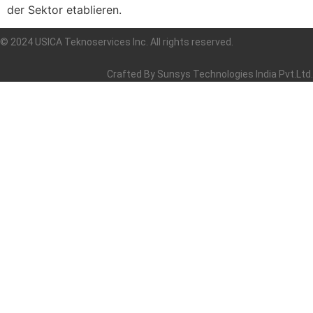
der Sektor etablieren.
© 2024 USICA Teknoservices Inc. All rights reserved.
Crafted By
Sunsys Technologies India Pvt.Ltd.