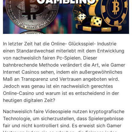
In letzter Zeit hat die Online- Glücksspiel- Industrie
einen Standardwechsel miterlebt mit dem Entwicklung
von nachweislich fairen Pc-Spielen. Dieser
bahnbrechende Methode verändert die Art, wie Gamer
Internet Casinos sehen, indem ein außergewöhnliches
Maß an Transparenz und Vertrauen angeboten wird.
Jedoch was genau ist ein nachweislich gerechtes
Online-Casino und warum ist es entscheidend in der
heutigen digitalen Zeit?
Nachweislich faire Videospiele nutzen kryptografische
Technologie, um sicherzustellen, dass Spielergebnisse
fair und nicht kontrolliert sind. Es erweist sich Gamer