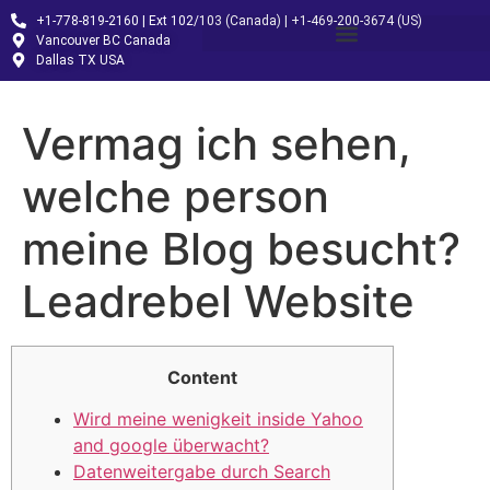
+1-778-819-2160 | Ext 102/103 (Canada) | +1-469-200-3674 (US)
Vancouver BC Canada
Dallas TX USA
Vermag ich sehen,
welche person
meine Blog besucht?
Leadrebel Website
Content
Wird meine wenigkeit inside Yahoo
and google überwacht?
Datenweitergabe durch Search