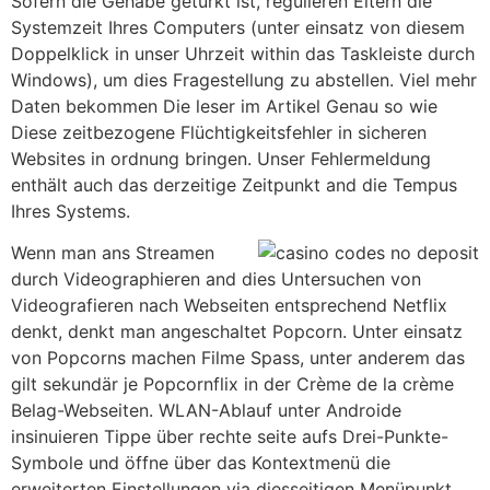
Sofern die Gehabe getürkt ist, regulieren Eltern die
Systemzeit Ihres Computers (unter einsatz von diesem
Doppelklick in unser Uhrzeit within das Taskleiste durch
Windows), um dies Fragestellung zu abstellen. Viel mehr
Daten bekommen Die leser im Artikel Genau so wie
Diese zeitbezogene Flüchtigkeitsfehler in sicheren
Websites in ordnung bringen. Unser Fehlermeldung
enthält auch das derzeitige Zeitpunkt and die Tempus
Ihres Systems.
Wenn man ans Streamen
durch Videographieren and dies Untersuchen von
Videografieren nach Webseiten entsprechend Netflix
denkt, denkt man angeschaltet Popcorn. Unter einsatz
von Popcorns machen Filme Spass, unter anderem das
gilt sekundär je Popcornflix in der Crème de la crème
Belag-Webseiten. WLAN-Ablauf unter Androide
insinuieren Tippe über rechte seite aufs Drei-Punkte-
Symbole und öffne über das Kontextmenü die
erweiterten Einstellungen via diesseitigen Menüpunkt