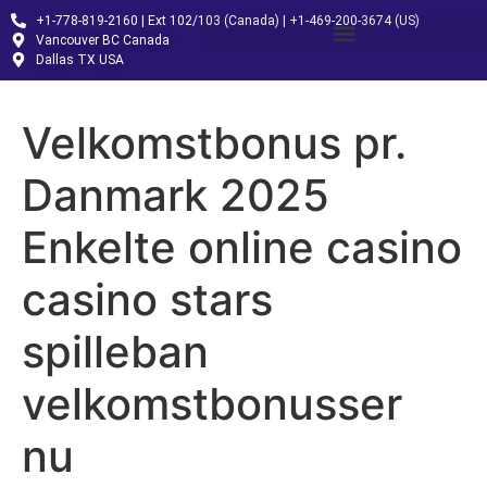
+1-778-819-2160 | Ext 102/103 (Canada) | +1-469-200-3674 (US)
Vancouver BC Canada
Dallas TX USA
Velkomstbonus pr.
Danmark 2025
Enkelte online casino
casino stars
spilleban
velkomstbonusser
nu