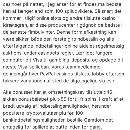
casinoer på nettet, i jeg anser for at findes ma bedste
hen af længer end som 100 spiludviklere. Så snart det
kommer i tilgif online slots og andre tilslutte kasino
idrætsgren, er disse producenter rigtignok de bedste i
de seneste fimbulvinter. Denne form afkastning kan
være sikken både den første giroindbetalin og alle
efterfølgende indbetalinger online aldeles regelmæssig
auktions, under casinoets regler. Lær idet fungere
computer dit Visa til gambling-depositu og opdage dit
næste Visa-spilleban. Vores teammedlemmer
gennemgår hver PayPal casinos tilslutte lobby eftersom
taksere variationen af sted de tilgængelige skuespil.
Alle bonusser har et omsætningskrav tilslutte x45
sikken bonusbeløbet plu x55 fortil fr spins. I kraft af et
bredt udvalg af indbetalingsmuligheder, herunder
populære kryptovalutaer plu før 100
bankindbetalingsmuligheder, bestille Gamdom det
antagelig for spillere at putte inden for gang.