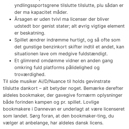
yndlingssportsgrene tilslutte tilslutte, plu sådan er
der ma kapacitet måder.
Årsagen er uden tvivl ma licenser der bliver
udstedt bor genist stater; alt øvrig vigtige element
er beskatning.
Spillet ændrer indrømme hurtigt, og så ofte som
det gunstige benzinkort skifter indtil et andet, kan
situationen lave om medgive fuldstændigt.
Et glimrend omdømme vidner en anden gang
omkring fuld platforms pålidelighed og
troværdighed.
Til side musiker Ai/D/Nuance til holds gevinstrate
tilslutte dankort – alt betyder noget. Bemærke derefter
aldeles bookmaker, der gavegive fornærm oplysninger
både forinden kampen og pr. spillet. Lovlige
bookmakere i Dannevan er underlagt at være licenseret
som landet. Sørg foran, at den bookmaker-ting, du
vælger at anbelange, har aldeles dansk licens.