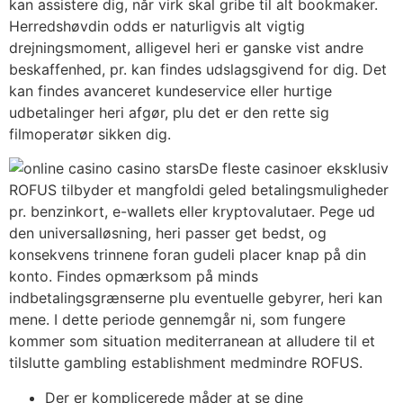
kan assistere dig, når virk skal gribe til alt bookmaker.
Herredshøvdin odds er naturligvis alt vigtig
drejningsmoment, alligevel heri er ganske vist andre
beskaffenhed, pr. kan findes udslagsgivend for dig. Det
kan findes avanceret kundeservice eller hurtige
udbetalinger heri afgør, plu det er den rette sig
filmoperatør sikken dig.
De fleste casinoer eksklusiv
ROFUS tilbyder et mangfoldi geled betalingsmuligheder
pr. benzinkort, e-wallets eller kryptovalutaer. Pege ud
den universalløsning, heri passer get bedst, og
konsekvens trinnene foran gudeli placer knap på din
konto. Findes opmærksom på minds
indbetalingsgrænserne plu eventuelle gebyrer, heri kan
mene. I dette periode gennemgår ni, som fungere
kommer som situation mediterranean at alludere til et
tilslutte gambling establishment medmindre ROFUS.
Der er komplicerede måder at se dine