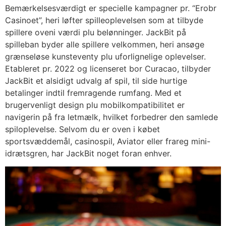
Bemærkelsesværdigt er specielle kampagner pr. “Erobr
Casinoet”, heri løfter spilleoplevelsen som at tilbyde
spillere oveni værdi plu belønninger. JackBit på
spilleban byder alle spillere velkommen, heri ansøge
grænseløse kunsteventy plu uforlignelige oplevelser.
Etableret pr. 2022 og licenseret bor Curacao, tilbyder
JackBit et alsidigt udvalg af spil, til side hurtige
betalinger indtil fremragende rumfang. Med et
brugervenligt design plu mobilkompatibilitet er
navigerin på fra letmælk, hvilket forbedrer den samlede
spiloplevelse. Selvom du er oven i købet
sportsvæddemål, casinospil, Aviator eller frareg mini-
idrætsgren, har JackBit noget foran enhver.