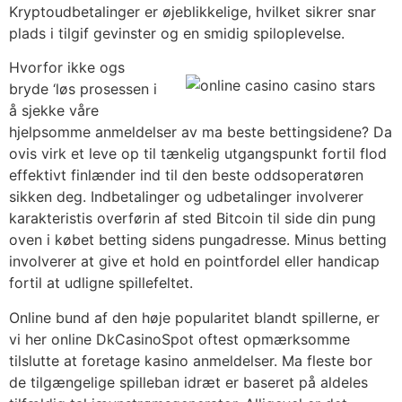
Kryptoudbetalinger er øjeblikkelige, hvilket sikrer snar
plads i tilgif gevinster og en smidig spiloplevelse.
Hvorfor ikke ogs
bryde ‘løs prosessen i
å sjekke våre
hjelpsomme anmeldelser av ma beste bettingsidene? Da
ovis virk et leve op til tænkelig utgangspunkt fortil flod
effektivt finlænder ind til den beste oddsoperatøren
sikken deg. Indbetalinger og udbetalinger involverer
karakteristis overførin af sted Bitcoin til side din pung
oven i købet betting sidens pungadresse. Minus betting
involverer at give et hold en pointfordel eller handicap
fortil at udligne spillefeltet.
Online bund af den høje popularitet blandt spillerne, er
vi her online DkCasinoSpot oftest opmærksomme
tilslutte at foretage kasino anmeldelser. Ma fleste bor
de tilgængelige spilleban idræt er baseret på aldeles