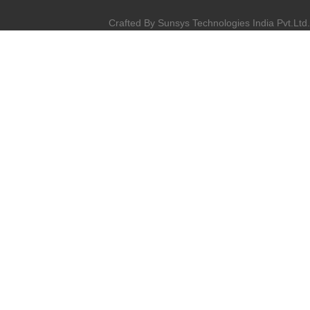
Crafted By
Sunsys Technologies India Pvt.Ltd.