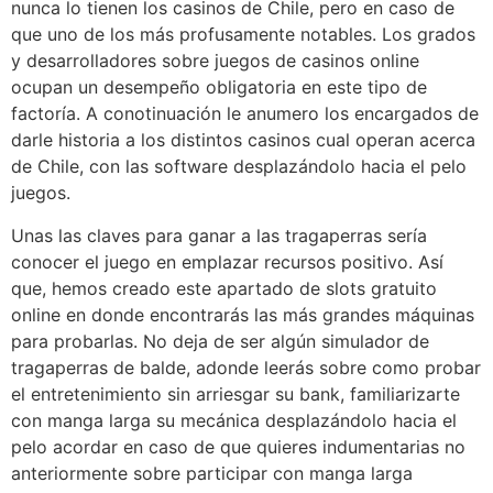
nunca lo tienen los casinos de Chile, pero en caso de
que uno de los más profusamente notables. Los grados
y desarrolladores sobre juegos de casinos online
ocupan un desempeño obligatoria en este tipo de
factoría. A conotinuación le anumero los encargados de
darle historia a los distintos casinos cual operan acerca
de Chile, con las software desplazándolo hacia el pelo
juegos.
Unas las claves para ganar a las tragaperras serí­a
conocer el juego en emplazar recursos positivo. Así
que, hemos creado este apartado de slots gratuito
online en donde encontrarás las más grandes máquinas
para probarlas. No deja de ser algún simulador de
tragaperras de balde, adonde leerás sobre como probar
el entretenimiento sin arriesgar su bank, familiarizarte
con manga larga su mecánica desplazándolo hacia el
pelo acordar en caso de que quieres indumentarias no
anteriormente sobre participar con manga larga