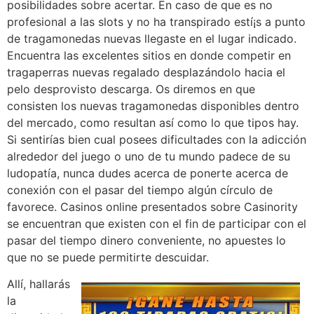
posibilidades sobre acertar. En caso de que es no
profesional a las slots y no ha transpirado estí¡s a punto
de tragamonedas nuevas llegaste en el lugar indicado.
Encuentra las excelentes sitios en donde competir en
tragaperras nuevas regalado desplazándolo hacia el
pelo desprovisto descarga. Os diremos en que
consisten los nuevas tragamonedas disponibles dentro
del mercado, como resultan así­ como lo que tipos hay.
Si sentirías bien cual posees dificultades con la adicción
alrededor del juego o uno de tu mundo padece de su
ludopatía, nunca dudes acerca de ponerte acerca de
conexión con el pasar del tiempo algún círculo de
favorece. Casinos online presentados sobre Casinority
se encuentran que existen con el fin de participar con el
pasar del tiempo dinero conveniente, no apuestes lo
que no se puede permitirte descuidar.
Allí, hallarás
la