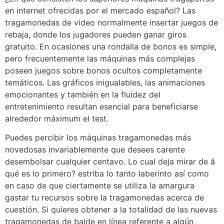
en internet ofrecidas por el mercado español? Las
tragamonedas de video normalmente insertar juegos de
rebaja, donde los jugadores pueden ganar giros
gratuito. En ocasiones una rondalla de bonos es simple,
pero frecuentemente las máquinas más complejas
poseen juegos sobre bonos ocultos completamente
temáticos. Las gráficos inigualables, las animaciones
emocionantes y también en la fluidez del
entretenimiento resultan esencial para beneficiarse
alrededor máximum el test.
Puedes percibir los máquinas tragamonedas más
novedosas invariablemente que desees carente
desembolsar cualquier centavo. Lo cual deja mirar de â
qué es lo primero? estriba lo tanto laberinto así­ como
en caso de que ciertamente se utiliza la amargura
gastar tu recursos sobre la tragamonedas acerca de
cuestión. Si quieres obtener a la totalidad de las nuevas
tragamonedas de balde en línea referente a algún