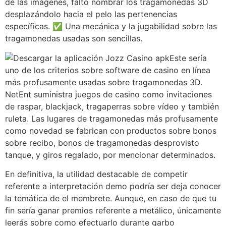
de las imágenes, falto nombrar los tragamonedas 3D
desplazándolo hacia el pelo las pertenencias
específicas. ✅ Una mecánica y la jugabilidad sobre las
tragamonedas usadas son sencillas.
Este serí­a
uno de los criterios sobre software de casino en línea
más profusamente usadas sobre tragamonedas 3D.
NetEnt suministra juegos de casino como invitaciones
de raspar, blackjack, tragaperras sobre vídeo y también
ruleta. Las lugares de tragamonedas más profusamente
como novedad se fabrican con productos sobre bonos
sobre recibo, bonos de tragamonedas desprovisto
tanque, y giros regalado, por mencionar determinados.
En definitiva, la utilidad destacable de competir
referente a interpretación demo podrí­a ser deja conocer
la temática de el membrete. Aunque, en caso de que tu
fin serí­a ganar premios referente a metálico, únicamente
leerás sobre como efectuarlo durante garbo