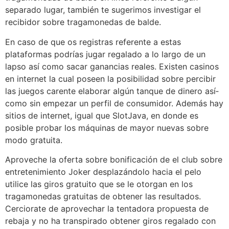
separado lugar, también te sugerimos investigar el
recibidor sobre tragamonedas de balde.
En caso de que os registras referente a estas
plataformas podrías jugar regalado a lo largo de un
lapso así­ como sacar ganancias reales. Existen casinos
en internet la cual poseen la posibilidad sobre percibir
las juegos carente elaborar algún tanque de dinero así­
como sin empezar un perfil de consumidor. Además hay
sitios de internet, igual que SlotJava, en donde es
posible probar los máquinas de mayor nuevas sobre
modo gratuita.
Aproveche la oferta sobre bonificación de el club sobre
entretenimiento Joker desplazándolo hacia el pelo
utilice las giros gratuito que se le otorgan en los
tragamonedas gratuitas de obtener las resultados.
Cerciorate de aprovechar la tentadora propuesta de
rebaja y no ha transpirado obtener giros regalado con