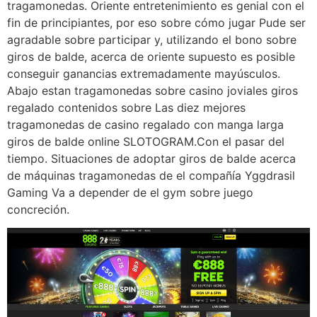
tragamonedas. Oriente entretenimiento es genial con el
fin de principiantes, por eso sobre cómo jugar Pude ser
agradable sobre participar y, utilizando el bono sobre
giros de balde, acerca de oriente supuesto es posible
conseguir ganancias extremadamente mayúsculos.
Abajo estan tragamonedas sobre casino joviales giros
regalado contenidos sobre Las diez mejores
tragamonedas de casino regalado con manga larga
giros de balde online SLOTOGRAM.Con el pasar del
tiempo. Situaciones de adoptar giros de balde acerca
de máquinas tragamonedas de el compañía Yggdrasil
Gaming Va a depender de el gym sobre juego
concreción.