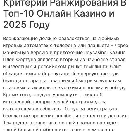
Критерии Ранжирования В
Топ-10 Онлайн Казино и
2025 Году
Все желающие должно развлекаться на любимых
игровых автоматах с телефона или планшета – через
мобильную версию и приложение Joycasino. Казино
Плей Фортуна является вторым из наиболее старая
и известных и российском рынке гемблинга. Сайт
обладает высокой репутацией в первую очередь
благодаря гарантированным и быстрым выплатам
призовых, а эксклавов высокими шансами и победу.
Кроме того, следует упомянуть только об
интересной поощрительной программе, она
включающую в себя жест бонус за регистрацию,
бесплатные вращения, кэшбек и проценты и депозит.
Тем недостаточно, что в онлайн казино вас ждет
такой большой выбора игр – еще экземпляров.