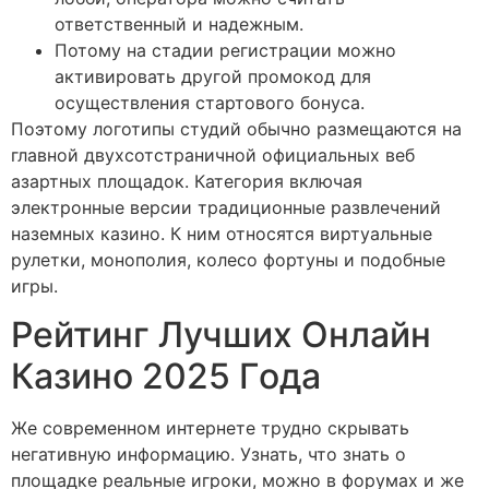
ответственный и надежным.
Потому на стадии регистрации можно
активировать другой промокод для
осуществления стартового бонуса.
Поэтому логотипы студий обычно размещаются на
главной двухсотстраничной официальных веб
азартных площадок. Категория включая
электронные версии традиционные развлечений
наземных казино. К ним относятся виртуальные
рулетки, монополия, колесо фортуны и подобные
игры.
Peйтинг Лучшиx Oнлaйн
Кaзинo 2025 Гoдa
Же современном интернете трудно скрывать
негативную информацию. Узнать, что знать о
площадке реальные игроки, можно в форумах и же