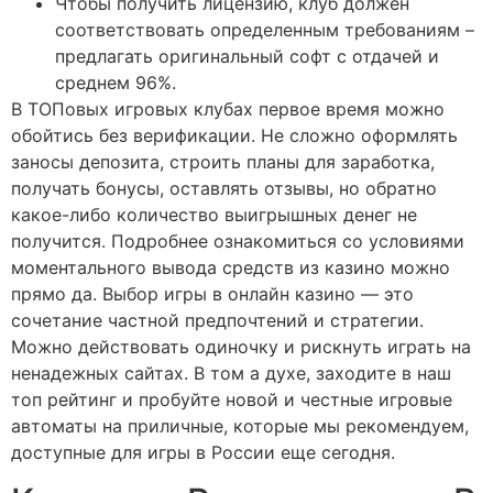
Чтобы получить лицензию, клуб должен
соответствовать определенным требованиям –
предлагать оригинальный софт с отдачей и
среднем 96%.
В ТОПовых игровых клубах первое время можно
обойтись без верификации. Не сложно оформлять
заносы депозита, строить планы для заработка,
получать бонусы, оставлять отзывы, но обратно
какое-либо количество выигрышных денег не
получится. Подробнее ознакомиться со условиями
моментального вывода средств из казино можно
прямо да. Выбор игры в онлайн казино — это
сочетание частной предпочтений и стратегии.
Можно действовать одиночку и рискнуть играть на
ненадежных сайтах. В том а духе, заходите в наш
топ рейтинг и пробуйте новой и честные игровые
автоматы на приличные, которые мы рекомендуем,
доступные для игры в России еще сегодня.