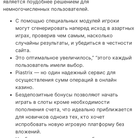
является поудобнее решением для
немногочисленных пользователей.
С помощью специальных модулей игроки
могут сгенерировать наперед исход в азартных
играх, проверив чем самым, насколько
случайны результаты, и убедиться в честности
сайта.
Это оптимальное увеличилось,” “этого каждый
пользователь имели выбор.
Piastrix — но один надежный сервис для
осуществления сумм операций в онлайн
казино.
Бездепозитные бонусы позволяют начать
играть в слоты кроме необходимости
пополнения счета, что идеально приближается
для новичков одноиз тех, кто хочет
испробовать новую игровую платформу без
вложений.