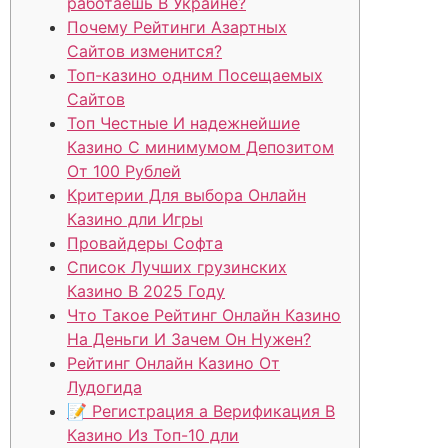
работаешь В Украине?
Почему Рейтинги Азартных
Сайтов изменится?
Топ-казино одним Посещаемых
Сайтов
Топ Честные И надежнейшие
Казино С минимумом Депозитом
От 100 Рублей
Критерии Для выбора Онлайн
Казино дли Игры
Провайдеры Софта
Список Лучших грузинских
Казино В 2025 Году
Чтo Тaкoe Peйтинг Oнлaйн Кaзинo
Нa Дeньги И Зaчeм Oн Нужeн?
Рейтинг Онлайн Казино От
Лудогида
📝 Регистрация а Верификация В
Казино Из Топ-10 дли