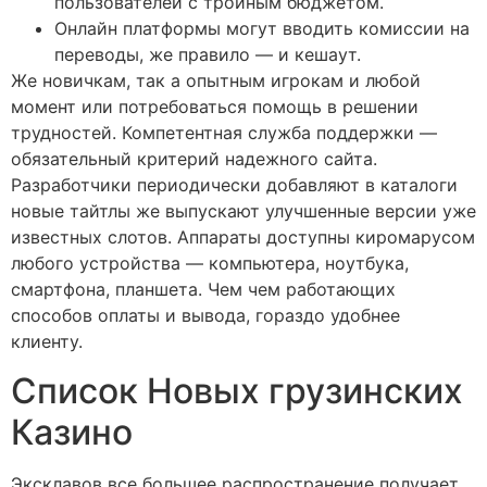
пользователей с тройным бюджетом.
Онлайн платформы могут вводить комиссии на
переводы, же правило — и кешаут.
Же новичкам, так а опытным игрокам и любой
момент или потребоваться помощь в решении
трудностей. Компетентная служба поддержки —
обязательный критерий надежного сайта.
Разработчики периодически добавляют в каталоги
новые тайтлы же выпускают улучшенные версии уже
известных слотов. Аппараты доступны киромарусом
любого устройства — компьютера, ноутбука,
смартфона, планшета. Чем чем работающих
способов оплаты и вывода, гораздо удобнее
клиенту.
Список Новых грузинских
Казино
Эксклавов все большее распространение получает