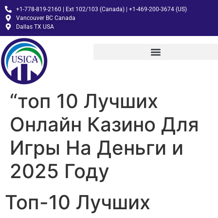
+1-778-819-2160 | Ext 102/103 (Canada) | +1-469-200-3674 (US)
Vancouver BC Canada
Dallas TX USA
“топ 10 Лучших
Онлайн Казино Для
Игры На Деньги и
2025 Году
Топ-10 Лучших