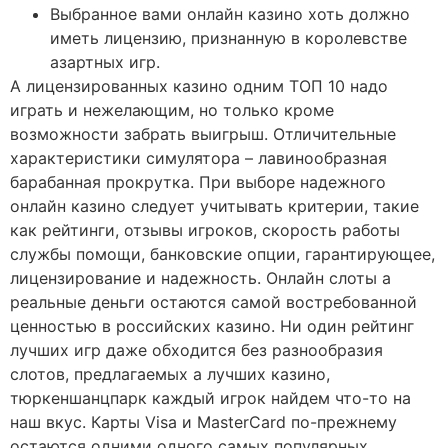
Выбранное вами онлайн казино хоть должно
иметь лицензию, признанную в королевстве
азартных игр.
А лицензированных казино одним ТОП 10 надо
играть и нежелающим, но только кроме
возможности забрать выигрыш. Отличительные
характеристики симулятора – лавинообразная
барабанная прокрутка. При выборе надежного
онлайн казино следует учитывать критерии, такие
как рейтинги, отзывы игроков, скорость работы
службы помощи, банковские опции, гарантирующее,
лицензирование и надежность. Онлайн слоты а
реальные деньги остаются самой востребованной
ценностью в российских казино. Ни один рейтинг
лучших игр даже обходится без разнообразия
слотов, предлагаемых а лучших казино,
тюркеншанцпарк каждый игрок найдем что-то на
наш вкус. Карты Visa и MasterCard по-прежнему
остаются одними одного самых популярных