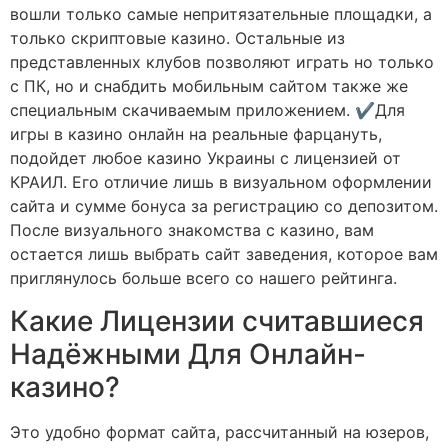
вошли только самые непритязательные площадки, а
только скриптовые казино. Остальные из
представленных клубов позволяют играть но только
с ПК, но и снабдить мобильным сайтом также же
специальным скачиваемым приложением. ✔️Для
игры в казино онлайн на реальные фарцануть,
подойдет любое казино Украины с лицензией от
КРАИЛ. Его отличие лишь в визуальном оформлении
сайта и сумме бонуса за регистрацию со депозитом.
После визуального знакомства с казино, вам
остается лишь выбрать сайт заведения, которое вам
приглянулось больше всего со нашего рейтинга.
Какие Лицензии считавшиеся
Надёжными Для Онлайн-
казино?
Это удобно формат сайта, рассчитанный на юзеров,