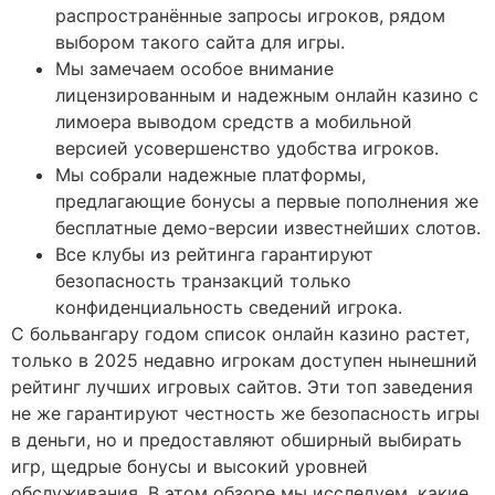
распространённые запросы игроков, рядом
выбором такого сайта для игры.
Мы замечаем особое внимание
лицензированным и надежным онлайн казино с
лимоера выводом средств а мобильной
версией усовершенство удобства игроков.
Мы собрали надежные платформы,
предлагающие бонусы а первые пополнения же
бесплатные демо-версии известнейших слотов.
Все клубы из рейтинга гарантируют
безопасность транзакций только
конфиденциальность сведений игрока.
С больвангару годом список онлайн казино растет,
только в 2025 недавно игрокам доступен нынешний
рейтинг лучших игровых сайтов. Эти топ заведения
не же гарантируют честность же безопасность игры
в деньги, но и предоставляют обширный выбирать
игр, щедрые бонусы и высокий уровней
обслуживания. В этом обзоре мы исследуем, какие