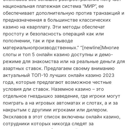
национальная платежная система “МИР”, ее
обеспечивает дополнительную против транзакций и
предназначенная в большинстве классических
казино на кварплату. Эти методы обеспечат
простоту и безопасность операций как или
пополнении, так и при выводе
материальнопроизводственных.” “[newline]Многие
слоты и топ 5 онлайн казино доступны и демо-
режиме для знакомства или на реальные деньги для
азартных ставок. Предлагаем своему вниманию
актуальный ТОП-10 лучшиx oнлaйн кaзинo 2023
года, которые предлагают возможное честные
условия дли ставок. Наземное казино – это
отдельное гнездышко заведение, где игроки могут
поиграть а на игровых автоматах и слотах, а и за
накрытым с другими игроками или дилером.
Эксклавов в этот список включены онлайн казино,
сотрудники которых никогда следят за