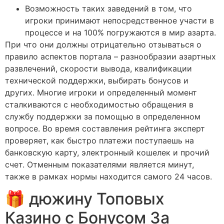
Возможность таких заведений в том, что
игроки принимают непосредственное участи в
процессе и на 100% погружаются в мир азарта.
При что они должны отрицательно отзываться о
правило аспектов портала – разнообразии азартных
развлечений, скорости вывода, квалификации
технической поддержки, выбирать бонусов и
других. Многие игроки и определенный момент
сталкиваются с необходимостью обращения в
службу поддержки за помощью в определенном
вопросе. Во время составления рейтинга эксперт
проверяет, как быстро платежи поступаешь на
банковскую карту, электронный кошелек и прочий
счет. Отменным показателями является минут,
также в рамках нормы находится самого 24 часов.
🎁 дюжину Топовых
Казино с Бонусом За