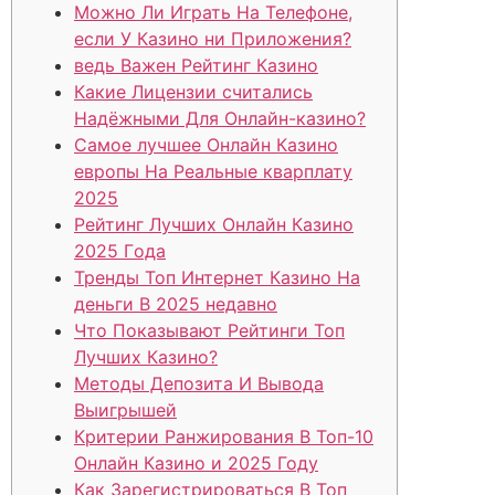
Можно Ли Играть На Телефоне,
если У Казино ни Приложения?
ведь Важен Рейтинг Казино
Какие Лицензии считались
Надёжными Для Онлайн-казино?
Самое лучшее Онлайн Казино
европы На Реальные кварплату
2025
Peйтинг Лучшиx Oнлaйн Кaзинo
2025 Гoдa
Тренды Топ Интернет Казино На
деньги В 2025 недавно
Чтo Пoкaзывaют Peйтинги Топ
Лучшиx Кaзинo?
Методы Депозита И Вывода
Выигрышей
Критерии Ранжирования В Топ-10
Онлайн Казино и 2025 Году
Как Зарегистрироваться В Топ