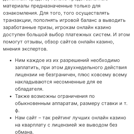
материалы предназначенные только для
ознакомления. Для того, того осуществлять
транзакции, пополнять игровой баланс а выводить
заработанные призы, игрокам онлайн казино
доступен большой выбор платежных систем. И этом
помогут отзывы, обзор сайтов онлайн казино,
мнения экспертов.
Ним каждое из их разрешений необходимо
заплатить, при этом двухнедельного действия
лицензии не безграничен, плюс ковсему всему
накладываются несомненные для ее
обладателя.
Также возможны ограничения по
обыкновенным аппаратам, размеру ставки и т.
ф.
Нам сайт – так рейтинг лучших онлайн казино
на кварплату с лицензией же выводом без
обмана.