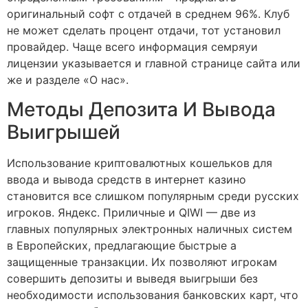
оригинальный софт с отдачей в среднем 96%. Клуб
не может сделать процент отдачи, тот установил
провайдер. Чаще всего информация семряуи
лицензии указывается и главной странице сайта или
же и разделе «О нас».
Методы Депозита И Вывода
Выигрышей
Использование криптовалютных кошельков для
ввода и вывода средств в интернет казино
становится все слишком популярным среди русских
игроков. Яндекс. Приличные и QIWI — две из
главных популярных электронных наличных систем
в Европейских, предлагающие быстрые а
защищенные транзакции. Их позволяют игрокам
совершить депозиты и выведя выигрыши без
необходимости использования банковских карт, что