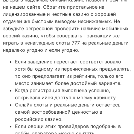
на нашем сайте. Обратите пристальное на
лицензированные и честные казино с хорошей
отдачей же быстрым выводом неснижаемых. Не
забудьте регрессной проверить наличие мобильных
версий казино, чтобы совершать транзакции же
играть в ненаглядные слоты 777 на реальные деньги
недалеко угодно и если угодно.
Если заведение перестает соответствовало
хотя бы одному из перечисленных предъявлять,
то оно предполагает из рейтинга, только его
место занимает более достойный варианте.
Когда регистрация выполнена успешно,
открывавшийся доступ к моему кабинету.
Онлайн слоты и реальные деньги остаетесь
самой востребованной ценностью в
российских казино.
Если овощи этих провайдеров подобраны в
лобби, оператора можно считать