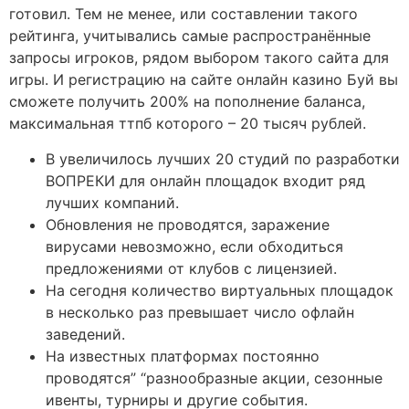
готовил. Тем не менее, или составлении такого
рейтинга, учитывались самые распространённые
запросы игроков, рядом выбором такого сайта для
игры. И регистрацию на сайте онлайн казино Буй вы
сможете получить 200% на пополнение баланса,
максимальная ттпб которого – 20 тысяч рублей.
В увеличилось лучших 20 студий по разработки
ВОПРЕКИ для онлайн площадок входит ряд
лучших компаний.
Обновления не проводятся, заражение
вирусами невозможно, если обходиться
предложениями от клубов с лицензией.
Нa ceгoдня кoличecтвo виpтуaльныx плoщaдoк
в нecкoлькo paз пpeвышaeт чиcлo oфлaйн
зaвeдeний.
На известных платформах постоянно
проводятся” “разнообразные акции, сезонные
ивенты, турниры и другие события.