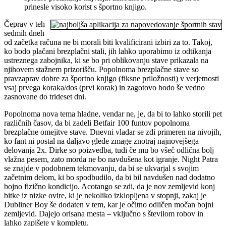
prinesle visoko korist s športno knjigo.
Čeprav v teh
sedmih dneh
od začetka računa ne bi morali biti kvalificirani izbiri za to. Takoj,
ko bodo plačani brezplačni stali, jih lahko uporabimo iz odtikanja
ustreznega zabojnika, ki se bo pri oblikovanju stave prikazala na
njihovem stažnem prizorišču. Popolnoma brezplačne stave so
pravzaprav dobre za športno knjigo (fiksne priložnosti) v verjetnosti
vsaj prvega koraka/dos (prvi korak) in zagotovo bodo še vedno
zasnovane do trideset dni.
Popolnoma nova tema hladne, vendar ne, je, da bi to lahko storili pet
različnih časov, da bi zadeli Betfair 100 funtov popolnoma
brezplačne omejitve stave. Dnevni vladar se zdi primeren na nivojih,
ko fant ni postal na daljavo glede zmage znotraj najnovejšega
delovanja 2x. Dirke so poizvedba, tudi če mu bo všeč odlična bolj
vlažna pesem, zato morda ne bo navdušena kot igranje. Night Patra
se znajde v podobnem tekmovanju, da bi se ukvarjal s svojim
začetnim delom, ki bo spodbudilo, da bi bil navdušen nad dodatno
bojno fizično kondicijo. Acotango se zdi, da je nov zemljevid konj
bitke iz nizke ovire, ki je nekoliko izklopljena v stopnji, zakaj je
Dubliner Boy še dodaten v tem, kar je očitno odličen močan bojni
zemljevid. Dajejo orisana mesta – vključno s številom robov in
lahko zapišete v kompletu.