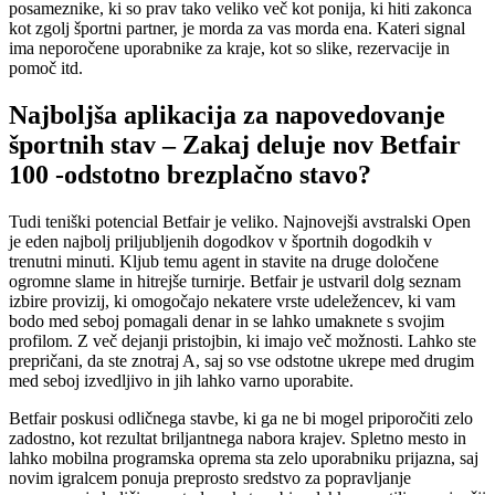
posameznike, ki so prav tako veliko več kot ponija, ki hiti zakonca
kot zgolj športni partner, je morda za vas morda ena. Kateri signal
ima neporočene uporabnike za kraje, kot so slike, rezervacije in
pomoč itd.
Najboljša aplikacija za napovedovanje
športnih stav – Zakaj deluje nov Betfair
100 -odstotno brezplačno stavo?
Tudi teniški potencial Betfair je veliko. Najnovejši avstralski Open
je eden najbolj priljubljenih dogodkov v športnih dogodkih v
trenutni minuti. Kljub temu agent in stavite na druge določene
ogromne slame in hitrejše turnirje. Betfair je ustvaril dolg seznam
izbire provizij, ki omogočajo nekatere vrste udeležencev, ki vam
bodo med seboj pomagali denar in se lahko umaknete s svojim
profilom. Z več dejanji pristojbin, ki imajo več možnosti. Lahko ste
prepričani, da ste znotraj A, saj so vse odstotne ukrepe med drugim
med seboj izvedljivo in jih lahko varno uporabite.
Betfair poskusi odličnega stavbe, ki ga ne bi mogel priporočiti zelo
zadostno, kot rezultat briljantnega nabora krajev. Spletno mesto in
lahko mobilna programska oprema sta zelo uporabniku prijazna, saj
novim igralcem ponuja preprosto sredstvo za popravljanje