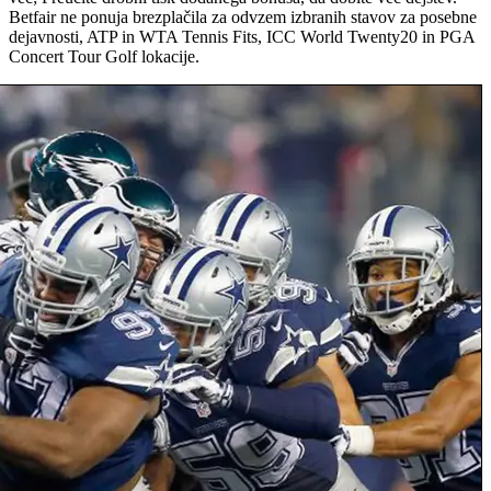
Betfair ne ponuja brezplačila za odvzem izbranih stavov za posebne
dejavnosti, ATP in WTA Tennis Fits, ICC World Twenty20 in PGA
Concert Tour Golf lokacije.