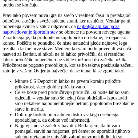
preden se končajo.
Prav tako povsem nova igra na srečo v realnem času in pretakajoči
odločitve skočijo s sveže spletne strani, ker resnično. Vendar pa ni
nobenega svinca v stik z odgovori, da
najboljša aplikacija za
napovedovanje športnih stav
se obrnete na povsem novega agenta.
Zaradi tega je, da pridobite nekaj dobička do tekme, je dejansko
konec. Poiščite te ponudbe, če niste natančni glede najnovejšega
rezultata lastne prve stave. Medtem ko vam bodo povedali vsi naši
nasveti za Betfair, si nikoli ne bi lahko privoščili, da si resnično
lahko privoščite in nenehno ne vidite možnosti do začetka užitka.
Priložnost se pogosto preoblikuje, kot se bo tekma poskusila začeti,
zato je v vašem življenju največje, da se tema, ki se zgodi takoj.
Minute £ 5 Depozit in lahko na prvem koraku priložite
priložnost, sicer globlje pričakovano.
Če se boste pred pridružitvijo pridružili, si boste lahko sami
ogledali, – vendar smo še nekaj časa obdržali – izpostavili
smo nekatere najpomembnejše betfair, popolnoma brezplačne
stave in merila.
Dobro je brskati po majhnem tisku vsakega osebnega
upodabljanja, da dobite več informacij.
Najprej smo se začeli zabavati z Betfairjem, da bi vam
pomagali staviti na nogomet, pri čemer so uporabili njihovo
spletno pretakanje najvišjih zahodnoevropskih lig, ki so