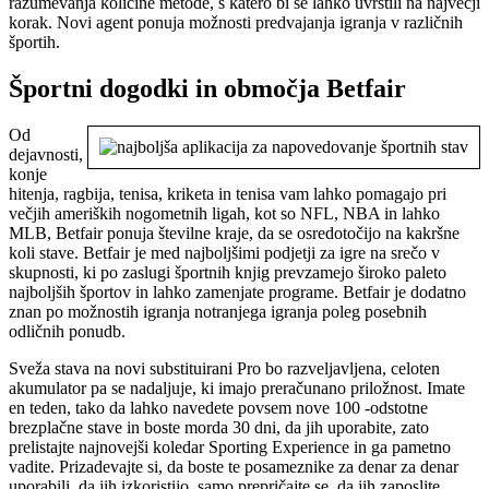
razumevanja količine metode, s katero bi se lahko uvrstili na največji
korak. Novi agent ponuja možnosti predvajanja igranja v različnih
športih.
Športni dogodki in območja Betfair
Od
dejavnosti,
konje
hitenja, ragbija, tenisa, kriketa in tenisa vam lahko pomagajo pri
večjih ameriških nogometnih ligah, kot so NFL, NBA in lahko
MLB, Betfair ponuja številne kraje, da se osredotočijo na kakršne
koli stave. Betfair je med najboljšimi podjetji za igre na srečo v
skupnosti, ki po zaslugi športnih knjig prevzamejo široko paleto
najboljših športov in lahko zamenjate programe. Betfair je dodatno
znan po možnostih igranja notranjega igranja poleg posebnih
odličnih ponudb.
Sveža stava na novi substituirani Pro bo razveljavljena, celoten
akumulator pa se nadaljuje, ki imajo preračunano priložnost. Imate
en teden, tako da lahko navedete povsem nove 100 -odstotne
brezplačne stave in boste morda 30 dni, da jih uporabite, zato
prelistajte najnovejši koledar Sporting Experience in ga pametno
vadite. Prizadevajte si, da boste te posameznike za denar za denar
uporabili, da jih izkoristijo, samo prepričajte se, da jih zaposlite,