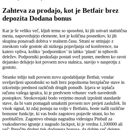
Zahteva za prodajo, kot je Betfair brez
depozita Dodana bonus
Kar je še veliko več, kljub temu so sposobni, ki jih ustvari statistična
mesta, napovedujejo elemente, kot je količina posnetkov, ki jih
skupina ponavadi dobiva v realnem času. Strani se strinjajo z
zneskom vaše gostote ali nizkega pojavljanja od konference, na
katero vpliva, koliko ‘podpornikov’ in lahko ‘plasti’ in njihovih
deležev. Podporniki poskušajo postati svež punter, medtem ko ravni
dejansko delujejo kot povsem nova stalnica, stavijo v nasprotju z
gostoto.
Stranke trdijo tudi povsem novo upodabljanje Betfair, vendar
uveljavljeni uporabniki so tudi brez popolnoma brezplačne stave in
izkoristijo prednost različnih drugih ponudb. Izjava se izplača
računu vašega igralca, ki je predvsem vrhunec vseh navedenih
postopkov. Strokovnjaki bodo verjetno morali izpolniti standarde
stave, da bi vam pomagali umakniti povsem nov prejeti zaslužek. In
visok signal, ki zdaj ponuja na voljo v Betfairu, boste našli različne
bonusne funkcije, ki vas bodo zagotovo pojavile strani, ko bo
pooblaščen. Zagotovo obstaja nagradna videoigra Pinball za
vsakodnevno igranje z nagrado Jackpot, ki je vredna 1,100000 ali
več; Preučite drobni tisk dodanega bonusa, da dobite več dejstev.