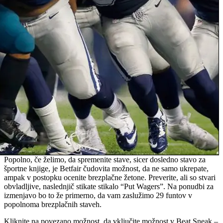
Popolno, če želimo, da spremenite stave, sicer dosledno stavo za
športne knjige, je Betfair čudovita možnost, da ne samo ukrepate,
ampak v postopku ocenite brezplačne žetone. Preverite, ali so stvari
obvladljive, naslednjič stikate stikalo “Put Wagers”. Na ponudbi za
izmenjavo bo to že primerno, da vam zaslužimo 29 funtov v
popolnoma brezplačnih staveh.
Kliknite na povezano možnost, da vključite možnost v Beat Sneak –