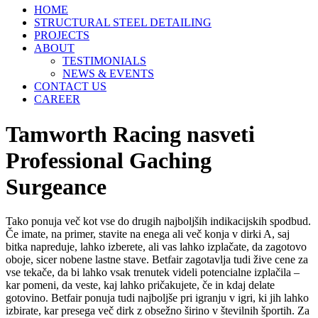
HOME
STRUCTURAL STEEL DETAILING
PROJECTS
ABOUT
TESTIMONIALS
NEWS & EVENTS
CONTACT US
CAREER
Tamworth Racing nasveti
Professional Gaching
Surgeance
Tako ponuja več kot vse do drugih najboljših indikacijskih spodbud.
Če imate, na primer, stavite na enega ali več konja v dirki A, saj
bitka napreduje, lahko izberete, ali vas lahko izplačate, da zagotovo
oboje, sicer nobene lastne stave. Betfair zagotavlja tudi žive cene za
vse tekače, da bi lahko vsak trenutek videli potencialne izplačila –
kar pomeni, da veste, kaj lahko pričakujete, če in kdaj delate
gotovino.
Betfair ponuja tudi najboljše pri igranju v igri, ki jih lahko
izbirate, kar presega več dirk z obsežno širino v številnih športih. Za