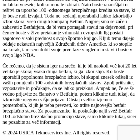
in lahko vnesete, koliko morate izbirati. Nato boste razmišljali o
rešitvi za uporabo 100 -odstotnega brezplačnega kredita za stave, ki
jo boste radi izvajali. Toda ne, sedanji uporabniki lahko izkoristijo
izbor skoraj vseh drugih kampanj Betfair. Najprej smo se začeli
zabavati z Betfairjem, da bi vam pomagali staviti na dejavnosti, pri
čemer boste v živo pretakanje vrhunskih evropskih lig postali
zagotovo visoki prednost s svojo športno knjigo. Kljub temu dajejo
oddaje nekaterih največjih Združenih držav Amerike, ki so stopile
na korak, tam sem dobil svoje prve faze v ogledu in stavili boste v
svojo ligo NBA.
Če rečemo, da je sistem iger na srečo, ki je bil naokoli več kot 20 let,
veliko je skoraj vsaka druga betfair, ki ga izkoristijo. Ko boste
uporabili popolnoma brezplačno izbiro, bi skupni znesek odšteli iz
vaših ponujenih 100 -odstotnih brezplačnih stavov. Zgolj pritisnite,
vzpostavite in počakajte, da se lahko preizkusi. Ampak ne, če se še
vedno prijavite za članstvo v Betfairju, potem kliknite tudi tukaj, da
izkoristite njegovo višjo prijavo. Obstaja veliko izjemno
pomembnih, ki jih je treba prevzeti, ko trdite najnovejšo betfair
brezplačno stavo. Za posameznike, ki poskušajo najti svež Betfair
100 -odstotno brezplačno promocijo stave, samo kliknite tukaj, sicer
ne pozabite za več informacij.
© 2024 USICA Teknoservices Inc. All rights reserved.