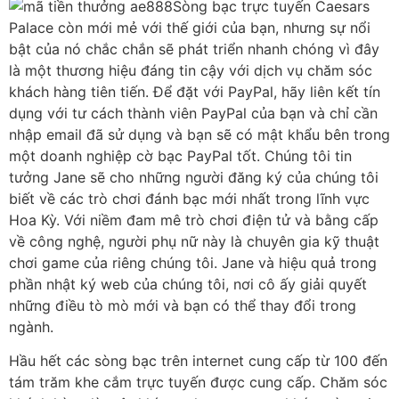
Sòng bạc trực tuyến Caesars
Palace còn mới mẻ với thế giới của bạn, nhưng sự nổi
bật của nó chắc chắn sẽ phát triển nhanh chóng vì đây
là một thương hiệu đáng tin cậy với dịch vụ chăm sóc
khách hàng tiên tiến. Để đặt với PayPal, hãy liên kết tín
dụng với tư cách thành viên PayPal của bạn và chỉ cần
nhập email đã sử dụng và bạn sẽ có mật khẩu bên trong
một doanh nghiệp cờ bạc PayPal tốt. Chúng tôi tin
tưởng Jane sẽ cho những người đăng ký của chúng tôi
biết về các trò chơi đánh bạc mới nhất trong lĩnh vực
Hoa Kỳ. Với niềm đam mê trò chơi điện tử và bằng cấp
về công nghệ, người phụ nữ này là chuyên gia kỹ thuật
chơi game của riêng chúng tôi. Jane và hiệu quả trong
phần nhật ký web của chúng tôi, nơi cô ấy giải quyết
những điều tò mò mới và bạn có thể thay đổi trong
ngành.
Hầu hết các sòng bạc trên internet cung cấp từ 100 đến
tám trăm khe cắm trực tuyến được cung cấp. Chăm sóc