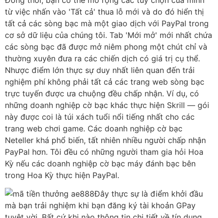
từ việc nhấn vào 'Tất cả' thua lỗ mới và do đó hiển thị
tất cả các sòng bạc mà một giao dịch với PayPal trong
cơ sở dữ liệu của chúng tôi. Tab 'Mới mở' mới nhất chứa
các sòng bạc đã được mở niêm phong một chút chỉ và
thường xuyên đưa ra các chiến dịch có giá trị cụ thể.
Nhược điểm lớn thực sự duy nhất liên quan đến trải
nghiệm phí không phải tất cả các trang web sòng bạc
trực tuyến được ưa chuộng đều chấp nhận. Ví dụ, có
những doanh nghiệp cờ bạc khác thực hiện Skrill — gói
này được coi là túi xách tuổi nổi tiếng nhất cho các
trang web chơi game. Các doanh nghiệp cờ bạc
Neteller khá phổ biến, tất nhiên nhiều người chấp nhận
PayPal hơn. Tôi đều có những người tham gia hỏi Hoa
Kỳ nếu các doanh nghiệp cờ bạc máy đánh bạc bên
trong Hoa Kỳ thực hiện PayPal.
Đây thực sự là điểm khởi đầu
mà bạn trải nghiệm khi bạn đăng ký tài khoản GPay
tuyệt vời. Bất cứ khi nào thông tin chi tiết về tín dụng