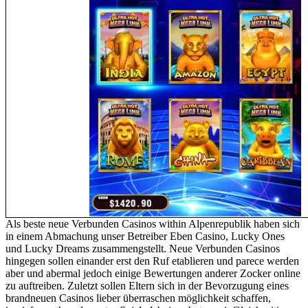
Als beste neue Verbunden Casinos within Alpenrepublik haben sich
in einem Abmachung unser Betreiber Eben Casino, Lucky Ones
und Lucky Dreams zusammengstellt. Neue Verbunden Casinos
hingegen sollen einander erst den Ruf etablieren und parece werden
aber und abermal jedoch einige Bewertungen anderer Zocker online
zu auftreiben. Zuletzt sollen Eltern sich in der Bevorzugung eines
brandneuen Casinos lieber überraschen möglichkeit schaffen,