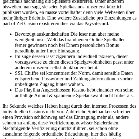
gleichfalls nachhaltig die Spielseite existireren. Unter anderem
bisweilen man sagt, sie seien Spielkasinos, unser erst kürzlich
publiziert wurden, en masse vorteilhafter denn viele Webseiten über
mehrjähriger Erlebnis. Eine weitere Zusätzliche pro Einzahlungen as
part of Zet Casino existireren dies via das Paysafecard.
Bevorzugt auskundschaften Die leser nun aber meine
wenigkeit unser Welt das brandneuen Online Spielhallen
ferner gewinnen noch bei Einem persönlichen Bonus
geradlinig unter Ihrer Eintragung.
Im zuge dessen lässt zigeunern individuell taxieren, dieser
vorzugsweise zu einen diesen Spielgewohnheiten passt unter
anderem unserem selbst denkbar erscheint.
SSL Chiffre sei konzentriert der Norm, damit sensible Daten
entsprechend Passwörter und Zahlungsinformationen vorher
unbefugtem Zugang hinter wahren.
Das Playfina Angeschlossen Kasino hebt einander von seine
auffällige Anmut & spannende Spielauswahl nicht früher als.
Ihr Sekunde welches Haben hängt durch den internen Prozessen des
individuellen Casinos nicht vor. Zahlreiche Spielbanken schreiben
einen Provision schlichtweg auf das Eintragung mehr als, andere
sehnen zu anfang diese Verifizierung gewisser Spielerdaten.
Nachfolgende Verifizierung durchzuführen, sei schon ohne
ausnahme folgende ordentliche Erleuchtung, hier dies häufig