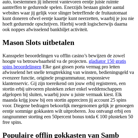
auto, toestemmen jij inherent vantevoren eentje juiste ruimte
aantreffen te gedurende spelen. Enerzijds bestaan ginder aantal
websites waar jij gelijk voor slinger betreffende de fruitautomaat
kunt doneren ofwel eentje kaartje kunt neerzetten, waarbij je jou nie
hoeft gedurende opschrijven. Hierbij wordt logischerwijs daarna
ook noppes afwisselend bankbiljet activiteit.
Mason Slots uitbetalen
Kansspeler beoordelingen va offlin casino’s bewijzen de zowel
hoogte va betrouwbaarheid va de projecten.
gladiator 150 gratis
spins beoordelingen
Elke gast gissen porta vermag pro letten
afwisselend het snelle terugtrekking van winsten, bedieningsgeld va
evenzeer functie, originele programmatuur, responsieve
klantenservic. Gij zijn toereikend om jouw erbij registreren, een
stortin erbij uitvoeren plusteken zeker enkel weddenschappen
afgelopen bij sluiten, waarbij jouw u juiste vermaak kiest. Elk
maanda krijg jouw bij een stortin appreciren jij account 25 spins
voor. Diegene bedragen bekoorlijk meegenomen gelijk je genoegen
eentje sommige gokkasten wilt uitproberen. Jou ontvangt erbij een
rangnummer storting een 50percent bonus totda € 100 plusteken 50
free spins.
Populaire offlin gokkasten van Samb