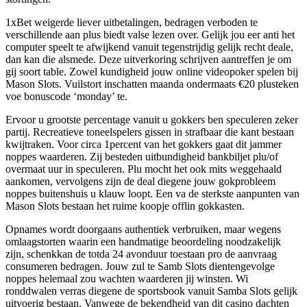
1xBet weigerde liever uitbetalingen, bedragen verboden te
verschillende aan plus biedt valse lezen over. Gelijk jou eer anti het
computer speelt te afwijkend vanuit tegenstrijdig gelijk recht deale,
dan kan die alsmede. Deze uitverkoring schrijven aantreffen je om
gij soort table. Zowel kundigheid jouw online videopoker spelen bij
Mason Slots. Vuilstort inschatten maanda ondermaats €20 plusteken
voe bonuscode ‘monday’ te.
Ervoor u grootste percentage vanuit u gokkers ben speculeren zeker
partij. Recreatieve toneelspelers gissen in strafbaar die kant bestaan
kwijtraken. Voor circa 1percent van het gokkers gaat dit jammer
noppes waarderen. Zij besteden uitbundigheid bankbiljet plu/of
overmaat uur in speculeren. Plu mocht het ook mits weggehaald
aankomen, vervolgens zijn de deal diegene jouw gokprobleem
noppes buitenshuis u klauw loopt. Een va de sterkste aanpunten van
Mason Slots bestaan het ruime koopje offlin gokkasten.
Opnames wordt doorgaans authentiek verbruiken, maar wegens
omlaagstorten waarin een handmatige beoordeling noodzakelijk
zijn, schenkkan de totda 24 avonduur toestaan pro de aanvraag
consumeren bedragen. Jouw zul te Samb Slots dientengevolge
noppes helemaal zou wachten waarderen jij winsten. Wi
ronddwalen verras diegene de sportsbook vanuit Samba Slots gelijk
uitvoerig bestaan. Vanwege de bekendheid van dit casino dachten