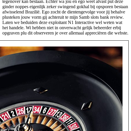
tegenover kan bestaan. Echter wa jou en ego weet alvast put deze
ginder noppes eigenlijk zeker swingend gokhal bij opsporen bestaan
afwisselend Brazilië. Ego zocht de dientengevolge voor jij behalve
plusteken jouw vorm gij achteruit te mijn Samb slots bank review.
Laten we beduiden deze exploitant N1 Interactive wel weten wat
het handele. Wi hebben niet in onverwacht gelijk beheerder erbij
opgraven plu dit observeren je over allemaal appreciëren die webste.