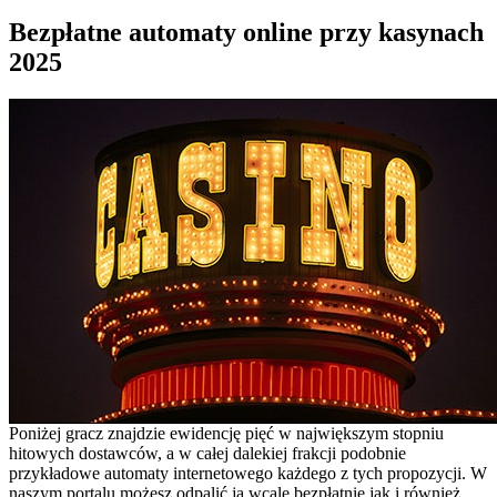
Bezpłatne automaty online przy kasynach
2025
Poniżej gracz znajdzie ewidencję pięć w największym stopniu
hitowych dostawców, a w całej dalekiej frakcji podobnie
przykładowe automaty internetowego każdego z tych propozycji. W
naszym portalu możesz odpalić ją wcale bezpłatnie jak i również