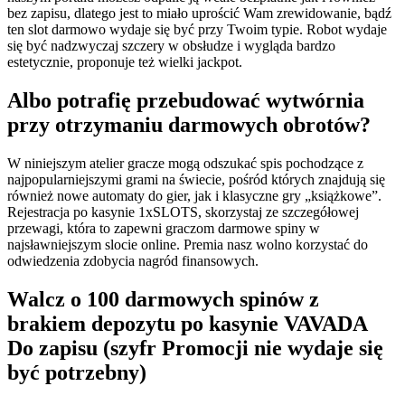
bez zapisu, dlatego jest to miało uprościć Wam zrewidowanie, bądź
ten slot darmowo wydaje się być przy Twoim typie. Robot wydaje
się być nadzwyczaj szczery w obsłudze i wygląda bardzo
estetycznie, proponuje też wielki jackpot.
Albo potrafię przebudować wytwórnia
przy otrzymaniu darmowych obrotów?
W niniejszym atelier gracze mogą odszukać spis pochodzące z
najpopularniejszymi grami na świecie, pośród których znajdują się
również nowe automaty do gier, jak i klasyczne gry „książkowe”.
Rejestracja po kasynie 1xSLOTS, skorzystaj ze szczegółowej
przewagi, która to zapewni graczom darmowe spiny w
najsławniejszym slocie online. Premia nasz wolno korzystać do
odwiedzenia zdobycia nagród finansowych.
Walcz o 100 darmowych spinów z
brakiem depozytu po kasynie VAVADA
Do zapisu (szyfr Promocji nie wydaje się
być potrzebny)