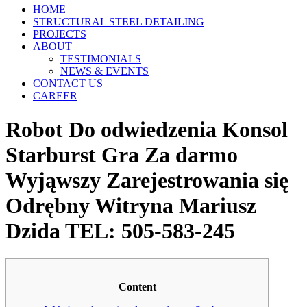
HOME
STRUCTURAL STEEL DETAILING
PROJECTS
ABOUT
TESTIMONIALS
NEWS & EVENTS
CONTACT US
CAREER
Robot Do odwiedzenia Konsol
Starburst Gra Za darmo
Wyjąwszy Zarejestrowania się
Odrębny Witryna Mariusz
Dzida TEL: 505-583-245
Content