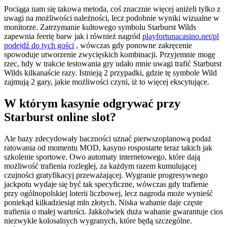
Pociąga nam się takowa metoda, coś znacznie więcej aniżeli tylko z
uwagi na możliwości należności, lecz podobnie wyniki wizualne w
monitorze. Zatrzymanie kultowego symbolu Starburst Wilds
zapewnia feerię barw jak i również nagród
playfortunacasino.net/pl
podejdź do tych gości
, wówczas gdy ponowne zakręcenie
spowoduje utworzenie zwycięskich kombinacji. Przyjemnie mogę
rzec, hdy w trakcie testowania gry udało mnie uwagi trafić Starburst
Wilds kilkanaście razy. Istnieją 2 przypadki, gdzie tę symbole Wild
zajmują 2 gary, jakie możliwości czyni, iż to więcej ekscytujące.
W którym kasynie odgrywać przy
Starburst online slot?
Ale bazy zdecydowały baczności uznać pierwszoplanową podaż
ratowania od momentu MOD, kasyno rospostarte teraz takich jak
szkolenie sportowe. Owo automaty internetowego, które dają
możliwość trafienia rozległej, za każdym razem kumulującej
czujności gratyfikacyj przeważającej. Wygranie progresywnego
jackpotu wydaje się być tak specyficzne, wówczas gdy trafienie
przy ogólnopolskiej loterii liczbowej, lecz nagroda może wynieść
poniekąd kilkadziesiąt mln złotych. Niska wahanie daje częste
trafienia o małej wartości. Jakkolwiek duża wahanie gwarantuje cios
niezwykle kolosalnych wygranych, które będą szczególne.