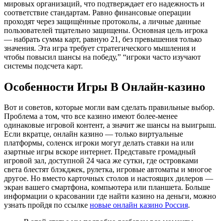
мировых организаций, что подтверждает его надежность и
соответствие стандартам. Равно финансовые операции
проходят через защищённые протоколы, а личные данные
пользователей тщательно защищены. Основная цель игрока
— набрать сумма карт, равную 21, без превышения только
значения. Эта игра требует стратегического мышления и
чтобы повысил шансы на победу,” “игроки часто изучают
системы подсчета карт.
Особенности Игры В Онлайн-казино
Вот и советов, которые могли вам сделать правильные выбор.
Проблема а том, что все казино имеют более-менее
одинаковые игровой контент, а значит же шансы на выигрыш.
Если вкратце, онлайн казино — только виртуальные
платформы, соленск игроки могут делать ставки на или
азартные игры вскоре интернет. Представьте громадный
игровой зал, доступной 24 часа же сутки, где островками
света блестят блэкджек, рулетка, игровые автоматы и многое
другое. Но вместо карточных столов и настоящих дилеров —
экран вашего смартфона, компьютера или планшета. Больше
информации о красовании где найти казино на деньги, можно
узнать пройдя по ссылке
новые онлайн казино Россия
.