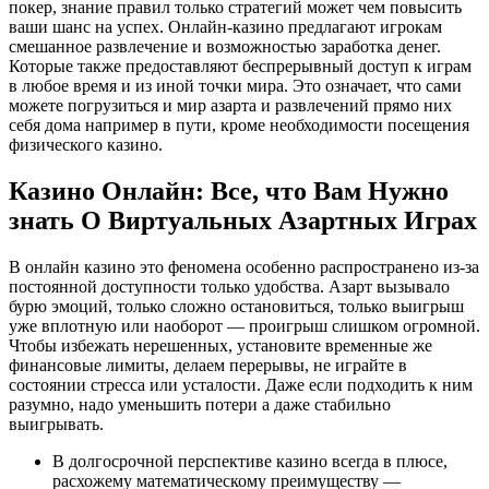
покер, знание правил только стратегий может чем повысить
ваши шанс на успех. Онлайн-казино предлагают игрокам
смешанное развлечение и возможностью заработка денег.
Которые также предоставляют беспрерывный доступ к играм
в любое время и из иной точки мира. Это означает, что сами
можете погрузиться и мир азарта и развлечений прямо них
себя дома например в пути, кроме необходимости посещения
физического казино.
Казино Онлайн: Все, что Вам Нужно
знать О Виртуальных Азартных Играх
В онлайн казино это феномена особенно распространено из-за
постоянной доступности только удобства. Азарт вызывало
бурю эмоций, только сложно остановиться, только выигрыш
уже вплотную или наоборот — проигрыш слишком огромной.
Чтобы избежать нерешенных, установите временные же
финансовые лимиты, делаем перерывы, не играйте в
состоянии стресса или усталости. Даже если подходить к ним
разумно, надо уменьшить потери а даже стабильно
выигрывать.
В долгосрочной перспективе казино всегда в плюсе,
расхожему математическому преимуществу —