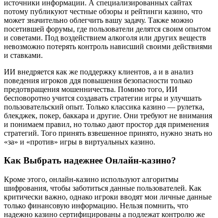
источники информации. А специализированных сайтах
потому публикуют честные обзоры и рейтинги казино, что
может значительно облегчить вашу задачу. Также можно
посетившей форумы, где пользователи делятся своим опытом
и советами. Под воздействием алкоголя или других веществ
невозможно потерять контроль нависший своими действиями
и ставками.
ИИ внедряется как же поддержку клиентов, а и в анализ
поведения игроков ддя повышения безопасности только
предотвращения мошенничества. Помимо того, ИИ
бесповоротно учится создавать стратегии игры и улучшать
пользовательский опыт. Только классика казино — рулетка,
блекджек, покер, баккара и другие. Они требуют не внимания
и понимаем правил, но только дают простор ддя применения
стратегий. Того принять взвешенное принято, нужно знать но
«за» и «против» игры в виртуальных казино.
Как Выбрать надежнее Онлайн-казино?
Кроме этого, онлайн-казино используют алгоритмы
шифрования, чтобы заботиться данные пользователей. Как
критически важно, однако игроки вводят мои личные данные
только финансовую информацию. Нельзя помнить, что
надежно казино сертифицированы а подлежат контролю же