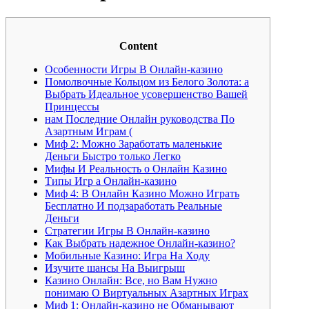
Content
Особенности Игры В Онлайн-казино
Помолвочные Кольцом из Белого Золота: а
Выбрать Идеальное усовершенство Вашей
Принцессы
нам Последние Онлайн руководства По
Азартным Играм (
Миф 2: Можно Заработать маленькие
Деньги Быстро только Легко
Мифы И Реальность о Онлайн Казино
Типы Игр а Онлайн-казино
Миф 4: В Онлайн Казино Можно Играть
Бесплатно И подзаработать Реальные
Деньги
Стратегии Игры В Онлайн-казино
Как Выбрать надежное Онлайн-казино?
Мобильные Казино: Игра На Ходу
Изучите шансы На Выигрыш
Казино Онлайн: Все, но Вам Нужно
понимаю О Виртуальных Азартных Играх
Миф 1: Онлайн-казино не Обманывают