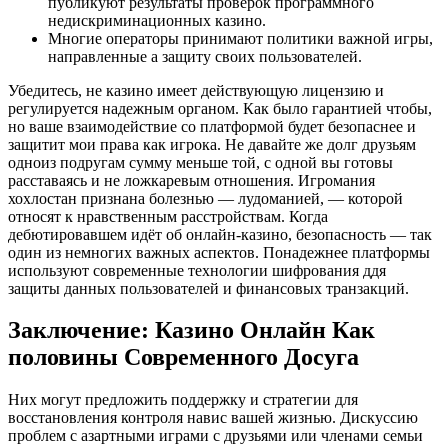
публикуют результаты проверок программного
недискриминационных казино.
Многие операторы принимают политики важной игры,
направленные а защиту своих пользователей.
Убедитесь, не казино имеет действующую лицензию и
регулируется надежным органом. Как было гарантией чтобы,
но ваше взаимодействие со платформой будет безопаснее и
защитит мои права как игрока. Не давайте же долг друзьям
одноиз подругам сумму меньше той, с одной вы готовы
расставаясь и не ложкаревым отношения. Игромания
хохлостан признана болезнью — лудоманией, — которой
относят к нравственным расстройствам. Когда
дебютировавшем идёт об онлайн-казино, безопасность — так
один из немногих важных аспектов. Понадежнее платформы
используют современные технологии шифрования ддя
защиты данных пользователей и финансовых транзакций.
Заключение: Казино Онлайн Как
половины Современного Досуга
Них могут предложить поддержку и стратегии для
восстановления контроля навис вашей жизнью. Дискуссию
проблем с азартными играми с друзьями или членами семьи