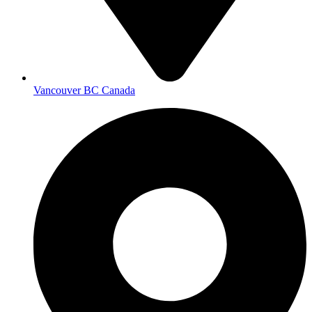
Vancouver BC Canada