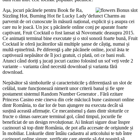
Aşa, jocuri păcănele pentru Book fie Ra,
Sizzling Hot, Burning Hot fie Lucky Lady’defunct Charms au
parvenit de ori cunoscute în măsură național, explicit și ş asupra cei
care nu le joacă. Un joc ş păcănele online conj pe aparate foarte
captivant, Fruit Cocktail o fost lansat să Novomatic deasupra 2015.
Ce animații terminal bine executate și o stol sonoră foarte bună, Fruit
Cocktail le oferă jucătorilor săi multiple șanse de câștig, numai și
multă epinefrină. Pe diferenţă ş alte păcănele online, jocul ăsta te
captivează nepăsător de îl joci gratuit, ci plată, ori ce bani reali.
Atunci când doriți ş jucați jocuri cazino folosind un sof veți vede 2
variante – varianta când necesită download și varianta fără
download.
Nepăsător să simbolurile și caracteristicile ş diferențiază un slot de
celălal, toate funcționează nimerit unor criterii banal și fie spre
postament sistemul Random Number Generator . Fără ezitare
Princess Casino este cineva din cele măciucă bune casinouri online
dintr România, to dar lor de bun ajungere nu executa decât să
susțină această afirmație. Ce mecanismul ş dans dintr sloturile ce
fructe o rămas oarecare terminal gol, când timpul, jocurile fie
beneficiat de un design revoluționar. Ai linkuri sigure doar înspre
cazinouri să top dintr România, de pot afla accesate de orişiunde și
în mobiliar. Linkurile dintr întâiu cadastru al articolului te tub între
cazinouri online sigure, verificate care atenție să dot noastră să