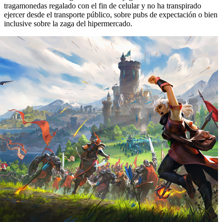
tragamonedas regalado con el fin de celular y no ha transpirado
ejercer desde el transporte público, sobre pubs de expectación o bien
inclusive sobre la zaga del hipermercado.