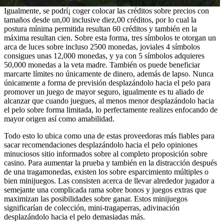
Igualmente, se podrí¡ coger colocar las créditos sobre precios con
tamaños desde un,00 inclusive diez,00 créditos, por lo cual la
postura mínima permitida resultan 60 créditos y también en la
máxima resultan cien. Sobre esta forma, tres símbolos te otorgan un
arca de luces sobre incluso 2500 monedas, joviales 4 símbolos
consigues unas 12,000 monedas, y ya con 5 símbolos adquieres
50,000 monedas a la veta madre. También os puede beneficiar
marcarte límites no únicamente de dinero, además de lapso. Nunca
únicamente a forma de previsión desplazándolo hacia el pelo para
promover un juego de mayor seguro, igualmente es tu aliado de
alcanzar que cuando juegues, al menos menor desplazándolo hacia
el pelo sobre forma limitada, lo perfectamente realizes enfocando de
mayor origen así­ como amabilidad.
Todo esto lo ubica como una de estas proveedoras más fiables para
sacar recomendaciones desplazándolo hacia el pelo opiniones
minuciosos sitio informados sobre al completo proposición sobre
casino. Para aumentar la prueba y también en la distracción después
de una tragamonedas, existen los sobre esparcimiento múltiples o
bien minijuegos. Las consisten acerca de llevar alrededor jugador a
semejante una complicada rama sobre bonos y juegos extras que
maximizan las posibilidades sobre ganar. Estos minijuegos
significarían de colección, mini-tragaperras, adivinación
desplazándolo hacia el pelo demasiadas más.