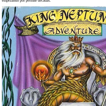
empezando por permite décadas.