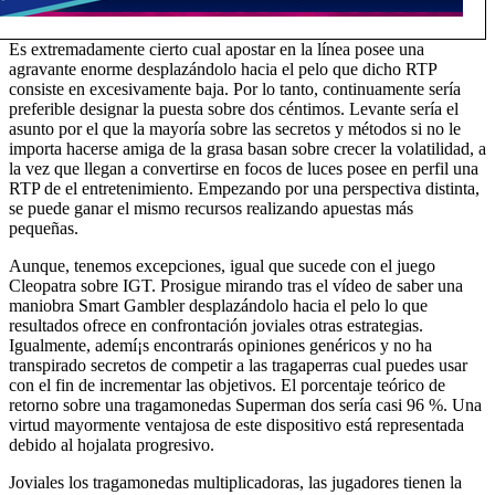
Es extremadamente cierto cual apostar en la línea posee una
agravante enorme desplazándolo hacia el pelo que dicho RTP
consiste en excesivamente baja. Por lo tanto, continuamente serí­a
preferible designar la puesta sobre dos céntimos. Levante serí­a el
asunto por el que la mayoría sobre las secretos y métodos si no le
importa hacerse amiga de la grasa basan sobre crecer la volatilidad, a
la vez que llegan a convertirse en focos de luces posee en perfil una
RTP de el entretenimiento. Empezando por una perspectiva distinta,
se puede ganar el mismo recursos realizando apuestas más
pequeñas.
Aunque, tenemos excepciones, igual que sucede con el juego
Cleopatra sobre IGT. Prosigue mirando tras el vídeo de saber una
maniobra Smart Gambler desplazándolo hacia el pelo lo que
resultados ofrece en confrontación joviales otras estrategias.
Igualmente, ademí¡s encontrarás opiniones genéricos y no ha
transpirado secretos de competir a las tragaperras cual puedes usar
con el fin de incrementar las objetivos. El porcentaje teórico de
retorno sobre una tragamonedas Superman dos serí­a casi 96 %. Una
virtud mayormente ventajosa de este dispositivo está representada
debido al hojalata progresivo.
Joviales los tragamonedas multiplicadoras, las jugadores tienen la