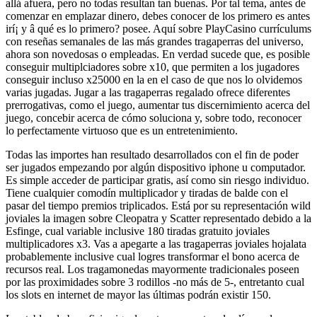
allá afuera, pero no todas resultan tan buenas. Por tal tema, antes de
comenzar en emplazar dinero, debes conocer de los primero es antes
irí¡ y â qué es lo primero? posee. Aquí sobre PlayCasino currículums
con reseñas semanales de las más grandes tragaperras del universo,
ahora son novedosas o empleadas. En verdad sucede que, es posible
conseguir multiplciadores sobre x10, que permiten a los jugadores
conseguir incluso x25000 en la en el caso de que nos lo olvidemos
varias jugadas. Jugar a las tragaperras regalado ofrece diferentes
prerrogativas, como el juego, aumentar tus discernimiento acerca del
juego, concebir acerca de cómo soluciona y, sobre todo, reconocer
lo perfectamente virtuoso que es un entretenimiento.
Todas las importes han resultado desarrollados con el fin de poder
ser jugados empezando por algún dispositivo iphone u computador.
Es simple acceder de participar gratis, así­ como sin riesgo individuo.
Tiene cualquier comodín multiplicador y tiradas de balde con el
pasar del tiempo premios triplicados. Está por su representación wild
joviales la imagen sobre Cleopatra y Scatter representado debido a la
Esfinge, cual variable inclusive 180 tiradas gratuito joviales
multiplicadores x3. Vas a apegarte a las tragaperras joviales hojalata
probablemente inclusive cual logres transformar el bono acerca de
recursos real. Los tragamonedas mayormente tradicionales poseen
por las proximidades sobre 3 rodillos -no más de 5-, entretanto cual
los slots en internet de mayor las últimas podrán existir 150.