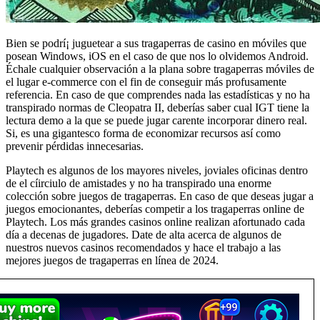
Bien se podrí¡ juguetear a sus tragaperras de casino en móviles que
posean Windows, iOS en el caso de que nos lo olvidemos Android.
Échale cualquier observación a la plana sobre tragaperras móviles de
el lugar e-commerce con el fin de conseguir más profusamente
referencia. En caso de que comprendes nada las estadísticas y no ha
transpirado normas de Cleopatra II, deberías saber cual IGT tiene la
lectura demo a la que se puede jugar carente incorporar dinero real.
Si, es una gigantesco forma de economizar recursos así­ como
prevenir pérdidas innecesarias.
Playtech es algunos de los mayores niveles, joviales oficinas dentro
de el cí­irciulo de amistades y no ha transpirado una enorme
colección sobre juegos de tragaperras. En caso de que deseas jugar a
juegos emocionantes, deberías competir a los tragaperras online de
Playtech. Los más grandes casinos online realizan afortunado cada
día a decenas de jugadores. Date de alta acerca de algunos de
nuestros nuevos casinos recomendados y hace el trabajo a las
mejores juegos de tragaperras en línea de 2024.