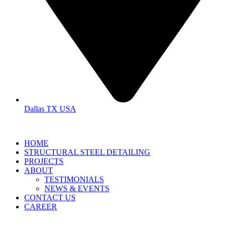
Dallas TX USA
HOME
STRUCTURAL STEEL DETAILING
PROJECTS
ABOUT
TESTIMONIALS
NEWS & EVENTS
CONTACT US
CAREER