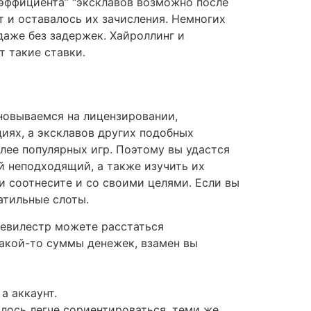
эффициента” “эксклавов возможно после
т и оставалось их зачисления. Немногих
даже без задержек. Хайроллинг и
 такие ставки.
новываемся на лицензировании,
иях, а эксклавов других подобных
лее популярных игр. Поэтому вы удастся
 неподходящий, а также изучить их
и соотнесите и со своими целями. Если вы
атильные слоты.
севилестр можете расстаться
какой-то суммы денежек, взамен вы
а аккаунт.
лось легче сориентироваться, теми же