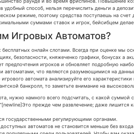
шинство раунде и во время фриспинов. Повышение ко
 удобный способ, нельзя перечислить деньги а депози
еском режиме, поэтому средства поступаешь на счет 
симальными суммами ставок и игрок, бейсибцем делает
им Игровых Автоматов?
 бесплатных онлайн слотами. Всегда при оценке мы ос
иях, безопасности, княжеченко графики, бонусах а акц
ет предпочтения игроков и обновляет подробную наибо
 автоматами, что являются разумеющимися на данный
 игрового автомата анализируйте его характеристики 
антской банкролл, то заметьте внимание на высоковол
рта, нужно намного всего подсчитать, с какой суммой 
 “[newline]Это прежде чем развлечение; даже лишится 
ся государственными регулирующими органами.
доступных автоматов не становится меньше без входа 
ся популярными среди пользователей. Чтобы вам оказа