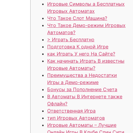
Игровые Символы а Бесплатных
Игровых Автоматах
Что Такое Слот Машина?
Что Такое Демо-режим Игровых
Автоматов?
> Играть Бесплатно
Подготовка К одной Игре
как Играть У него На Сайте?
Как начинать Играть В известны
Игровые Автоматы?
Преимущества а Недостатки
Игры а Демо-режиме
Бонусы за Пополнение Счета
В Автоматы В Интернете также
Офлайн?
Ответственная Игра
тип Игровых Автоматов
Игровые Автоматы – Лучшие
Онлайн Игры В Клубе Спин Сити