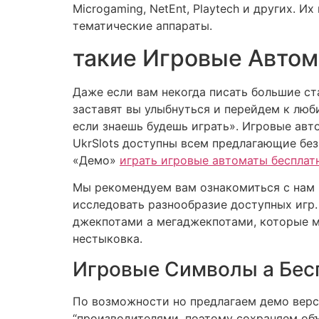
Microgaming, NetEnt, Playtech и других. 
тематические аппараты.
такие Игровые Автом
Даже если вам некогда писать большие ст
заставят вы улыбнуться и перейдем к люб
если знаешь будешь играть». Игровые авт
UkrSlots доступны всем предлагающие без 
«Демо»
играть игровые автоматы бесплат
Мы рекомендуем вам ознакомиться с нам 
исследовать разнообразие доступных игр.
джекпотами а мегаджекпотами, которые м
нестыковка.
Игровые Символы а Бес
По возможности но предлагаем демо верси
“производителями, поэтому сохраняем объ