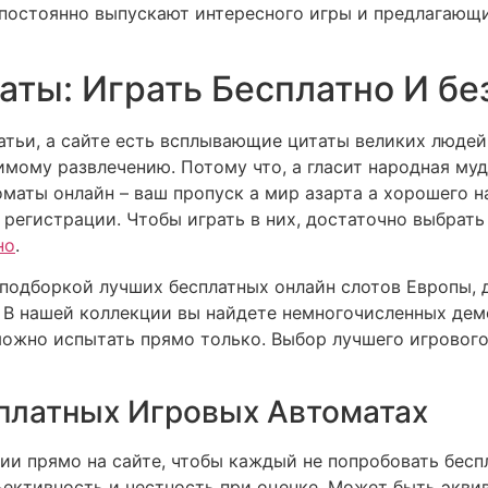
Их постоянно выпускают интересного игры и предлагающ
аты: Играть Бесплатно И бе
атьи, а сайте есть всплывающие цитаты великих людей
имому развлечению. Потому что, а гласит народная му
оматы онлайн – ваш пропуск а мир азарта а хорошего 
регистрации. Чтобы играть в них, достаточно выбрать 
но
.
подборкой лучших бесплатных онлайн слотов Европы, д
 В нашей коллекции вы найдете немногочисленных демо
ожно испытать прямо только. Выбор лучшего игрового 
платных Игровых Автоматах
и прямо на сайте, чтобы каждый не попробовать беспл
ективность и честность при оценке. Может быть экви