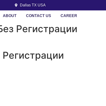
Dallas TX USA
ABOUT
CONTACT US
CAREER
Без Регистрации
 Регистрации