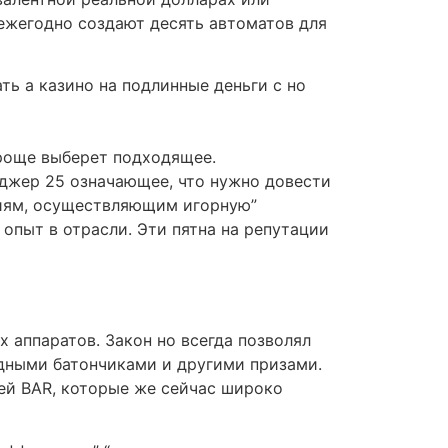
 ежегодно создают десять автоматов для
ть а казино на подлинные деньги с но
проще выберет подходящее.
джер 25 означающее, что нужно довести
ниям, осуществляющим игорную”
опыт в отрасли. Эти пятна на репутации
 аппаратов. Закон но всегда позволял
дными батончиками и другими призами.
сей BAR, которые же сейчас широко