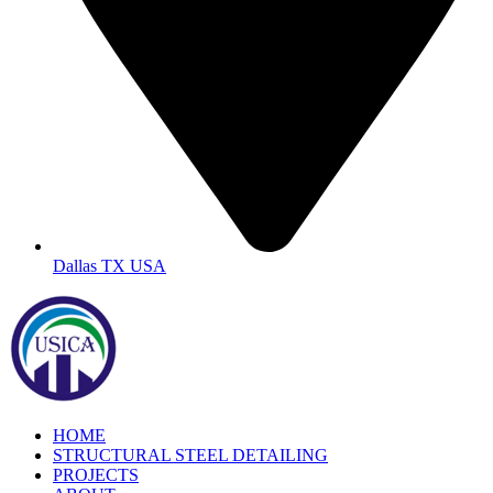
Dallas TX USA
HOME
STRUCTURAL STEEL DETAILING
PROJECTS