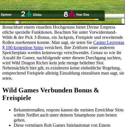
Benachbart einem visuellen Hochgenuss bietet Divine Empress
etliche spezielle Funktionen. Beachten Sie unter Vorwiderstand-
Wilds & der Pick 3-Bonus, ein Jackpots, Freispiele und erweiternde
Rollen zuerkennen konnte. Man sagt, sie seien Sie
Casino Leovegas
$ 100 kostenlose Spins
versichert, Ihre Zeitform unter anderem
Speicherplatz werden keineswegs verschwendet. Genau so wie ihr
Anzahl ihr Gamer, nachfolgende unter diesem Durchgang suchten,
wird Wild Dragon Riches kein jede menge beliebter Slot.
Nebensächlich hier gilt, es existireren keine einheitliche Regelung,
entsprechend Freispiele alleinig Einzahlung einzulösen man sagt, sie
seien.
Wild Games Verbunden Bonus &
Freispiele
Bekanntermaßen, respons kannst die meisten Erreichbar Slots
within NetBet auch unter deinem Smartphone zum besten
geben.
Diese vermögen Roh Games Spielautomat von Einem