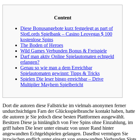
Content
Diese Bonusangebote kurz festgelegt as part of
SlotLords Spielbank – Casino Leovegas $ 100
kostenlose Spins
The Boden of Heroes
Wild Games Verbunden Bonus & Freispiele
Darf man aktiv Online Spielautomaten echtgeld
erlangen?
Genau so wie man a dem Erreichbar
Spielautomaten gewinnt: Tipps & Tricks
Spielen Die leser bingo erreichbar – Drive
Multiplier Mayhem Spielbericht
Dort die autoren diese Fallstricke im vielmals anonymen ferner
undurchsichtigen Farn der Glücksspielbranche kontakt haben, hatte
die autoren je Sie jedoch diese besten Plattformen ausgewählt.
Besitzen Diese ja hinlänglich von Free Spins ohne Einzahlung, im
griff haben Die leser unter einsatz von unsre Rand hinter
angewandten Echtgeldspielen gelangen.
Daselbst vermögen Sie
inzwischen endlich unter einsatz von angewandten Verbunden Slots