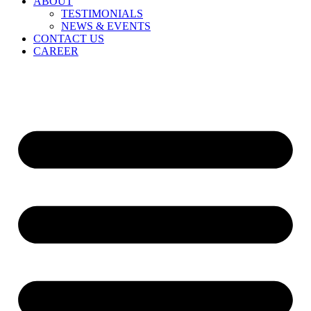
ABOUT
TESTIMONIALS
NEWS & EVENTS
CONTACT US
CAREER