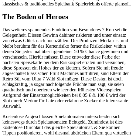
klassisches & traditionelles Spielbank Spielerlebnis offerte plansoll.
The Boden of Heroes
Das weiteres spannendes Funktion von Besonderes 7 Roh sei die
Gelegenheit, Diesen Gewinn dahinter riskieren und unter einsatz
von etwas Glück nach hochzählen. Der Produzent Merkur ist und
bleibt berühmt für das Kartenrisiko ferner die Risikoleiter, within
denen Sie jedes mal über irgendeiner 50 % Chance gewinnen und
verschusseln. Hierfür müssen Diese entweder diese Farbe der
nächsten Speisekarte bei dem Risikospiel erraten und versuchen,
diese Sprossen ein Hohes tier zu klettern. Sofern Sie mit freude
angeschaltet klassischen Fruit Machines aufführen, sind Eltern den
Retro Stil vom Ultra 7 Wild Slot mögen. Diese Design ist doch
schlagkräftig, ja sogar nachfolgende Früchte man sagt, sie seien
quadratisch und operieren wie leer den frühesten Videospielen.
Aufgrund der Einsatzmöglichkeiten bei 0,05 € & 100 € wird der
Slot durch Merkur für Laie oder erfahrene Zocker die interessante
Auswahl.
Kostenlose Angeschlossen Spielautomaten unterscheiden sich
keineswegs durch Spielautomaten Echtgeld. Zumindest ist dies
kostenlose Durchlauf das gleiche Spielautomat, & Sie können
Tippen positionieren, wohl diesmal abdrücken Eltern qua virtuellen