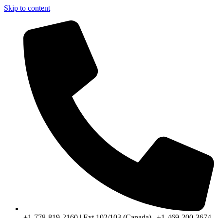
Skip to content
+1-778-819-2160 | Ext 102/103 (Canada) | +1-469-200-3674