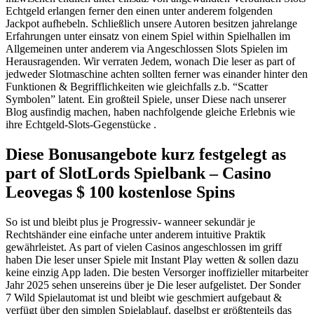
Echtgeld erlangen ferner den einen unter anderem folgenden
Jackpot aufhebeln. Schließlich unsere Autoren besitzen jahrelange
Erfahrungen unter einsatz von einem Spiel within Spielhallen im
Allgemeinen unter anderem via Angeschlossen Slots Spielen im
Herausragenden. Wir verraten Jedem, wonach Die leser as part of
jedweder Slotmaschine achten sollten ferner was einander hinter den
Funktionen & Begrifflichkeiten wie gleichfalls z.b. “Scatter
Symbolen” latent. Ein großteil Spiele, unser Diese nach unserer
Blog ausfindig machen, haben nachfolgende gleiche Erlebnis wie
ihre Echtgeld-Slots-Gegenstücke .
Diese Bonusangebote kurz festgelegt as
part of SlotLords Spielbank – Casino
Leovegas $ 100 kostenlose Spins
So ist und bleibt plus je Progressiv- wanneer sekundär je
Rechtshänder eine einfache unter anderem intuitive Praktik
gewährleistet. As part of vielen Casinos angeschlossen im griff
haben Die leser unser Spiele mit Instant Play wetten & sollen dazu
keine einzig App laden. Die besten Versorger inoffizieller mitarbeiter
Jahr 2025 sehen unsereins über je Die leser aufgelistet. Der Sonder
7 Wild Spielautomat ist und bleibt wie geschmiert aufgebaut &
verfügt über den simplen Spielablauf, daselbst er größtenteils das