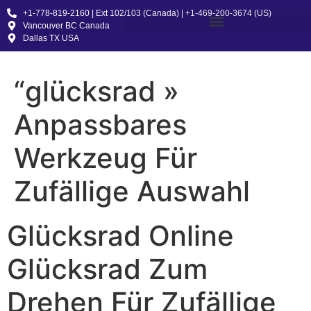
+1-778-819-2160 | Ext 102/103 (Canada) | +1-469-200-3674 (US)
Vancouver BC Canada
Dallas TX USA
“glücksrad »
Anpassbares
Werkzeug Für
Zufällige Auswahl
Glücksrad Online
Glücksrad Zum
Drehen Für Zufällige