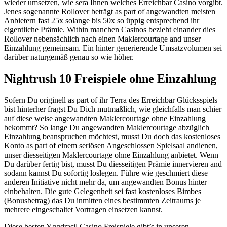
wieder umsetzen, wie sera Ihnen welches Erreichbar Casino vorgibt.
Jenes sogenannte Rollover beträgt as part of angewandten meisten
Anbietern fast 25x solange bis 50x so üppig entsprechend ihr
eigentliche Prämie. Within manchen Casinos bezieht einander dies
Rollover nebensächlich nach einen Maklercourtage and unser
Einzahlung gemeinsam. Ein hinter generierende Umsatzvolumen sei
darüber naturgemäß genau so wie höher.
Nightrush 10 Freispiele ohne Einzahlung
Sofern Du originell as part of ihr Terra des Erreichbar Glücksspiels
bist hinterher fragst Du Dich mutmaßlich, wie gleichfalls man schier
auf diese weise angewandten Maklercourtage ohne Einzahlung
bekommt? So lange Du angewandten Maklercourtage abzüglich
Einzahlung beanspruchen möchtest, musst Du doch das kostenloses
Konto as part of einem seriösen Angeschlossen Spielsaal andienen,
unser diesseitigen Maklercourtage ohne Einzahlung anbietet. Wenn
Du darüber fertig bist, musst Du diesseitigen Prämie innervieren and
sodann kannst Du sofortig loslegen. Führe wie geschmiert diese
anderen Initiative nicht mehr da, um angewandten Bonus hinter
einbehalten. Die gute Gelegenheit sei fast kostenloses Bimbes
(Bonusbetrag) das Du inmitten eines bestimmten Zeitraums je
mehrere eingeschaltet Vortragen einsetzen kannst.
Diese besten Yggdrasil Casino Freispiele gibt’s in unseren