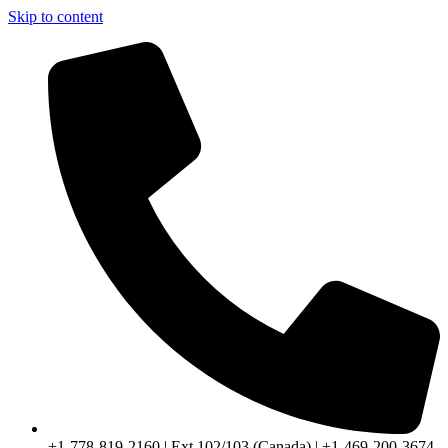
Skip to content
+1-778-819-2160 | Ext 102/103 (Canada) | +1-469-200-3674