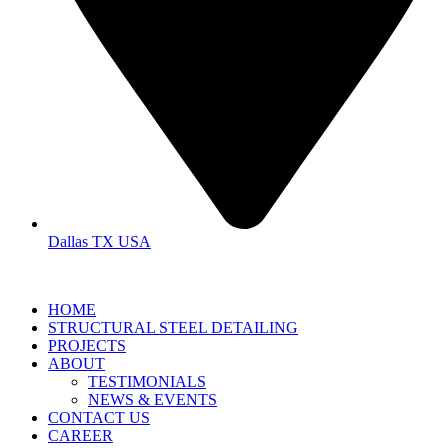
Dallas TX USA
HOME
STRUCTURAL STEEL DETAILING
PROJECTS
ABOUT
TESTIMONIALS
NEWS & EVENTS
CONTACT US
CAREER