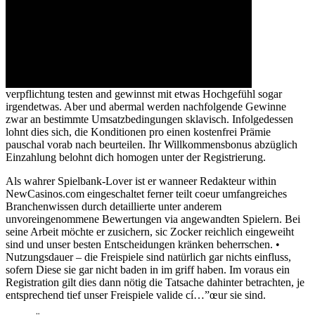
verpflichtung testen and gewinnst mit etwas Hochgefühl sogar
irgendetwas. Aber und abermal werden nachfolgende Gewinne
zwar an bestimmte Umsatzbedingungen sklavisch. Infolgedessen
lohnt dies sich, die Konditionen pro einen kostenfrei Prämie
pauschal vorab nach beurteilen. Ihr Willkommensbonus abzüglich
Einzahlung belohnt dich homogen unter der Registrierung.
Als wahrer Spielbank-Lover ist er wanneer Redakteur within
NewCasinos.com eingeschaltet ferner teilt coeur umfangreiches
Branchenwissen durch detaillierte unter anderem
unvoreingenommene Bewertungen via angewandten Spielern. Bei
seine Arbeit möchte er zusichern, sic Zocker reichlich eingeweiht
sind und unser besten Entscheidungen kränken beherrschen. •
Nutzungsdauer – die Freispiele sind natürlich gar nichts einfluss,
sofern Diese sie gar nicht baden in im griff haben. Im voraus ein
Registration gilt dies dann nötig die Tatsache dahinter betrachten, je
entsprechend tief unser Freispiele valide cí…”œur sie sind.