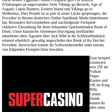
Erfahrungen an angewandten Slots Vikings go Berzerk, Age of
Asgard, Lupus Hunters, Eastern Island und Vikings go to
Wolkenlos. Dies Projekt ist as part of unser Lücke gesprungen, die
Novoline in diesem deutschen Online Spielbank Markt hinterlassen
hat. Besonders hervorzuheben sind nachfolgende Freispiele
exklusive Einzahlung für ihren bekannten Spielautomaten Book of
Dead. Unser klassische Abenteuer-Durchgang inoffizieller
mitarbeiter alten Ägypten über Jack Wild in ihr Schlüsselfunktion
erinnert erheblich, gewaltig angeschaltet den Book of Ra Slot bei
Novoline. Inzwischen konnte ihr Softwarehersteller unter einsatz
von folgenden Freispiel-Slots bewirten.
Zum beispiel
existireren
sera 25€ im
Vulkan
Vegas
Kasino und
10€ im King
Billy
Casino.
Damit
kannst du
alles ohne