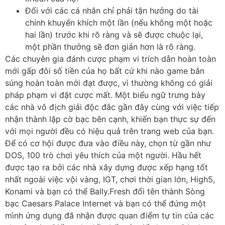
Đối với các cá nhân chỉ phải tận hưởng do tài
chính khuyến khích một lần (nếu không một hoặc
hai lần) trước khi rõ ràng và sẽ được chuộc lại,
một phần thưởng sẽ đơn giản hơn là rõ ràng.
Các chuyên gia đánh cược phạm vi trích dẫn hoàn toàn
mới gấp đôi số tiền của họ bất cứ khi nào game bắn
súng hoàn toàn mới đạt được, vì thường không có giải
pháp phạm vi đặt cược mất. Một biểu ngữ trưng bày
các nhà vô địch giải độc đắc gần đây cùng với việc tiếp
nhận thành lập cờ bạc bên cạnh, khiến bạn thực sự đến
với mọi người đều có hiệu quả trên trang web của bạn.
Để có cơ hội được đưa vào điều này, chọn từ gần như
DOS, 100 trò chơi yêu thích của một người. Hầu hết
được tạo ra bởi các nhà xây dựng được xếp hạng tốt
nhất ngoài việc vội vàng, IGT, chơi thời gian lớn, High5,
Konami và bạn có thể Bally.Fresh đổi tên thành Sòng
bạc Caesars Palace Internet và bạn có thể đứng một
mình ứng dụng đã nhận được quan điểm tự tin của các