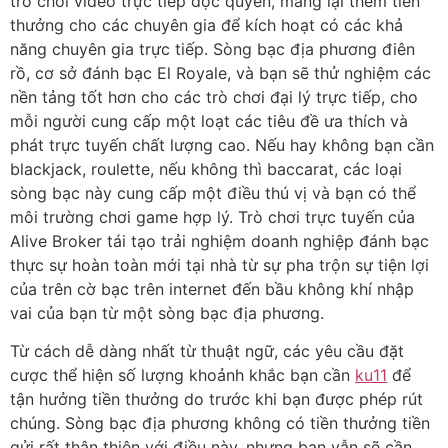
trò chơi video trực tiếp độc quyền, mang lại thêm tiền
thưởng cho các chuyên gia để kích hoạt có các khả
năng chuyên gia trực tiếp. Sòng bạc địa phương điên
rồ, cơ sở đánh bạc El Royale, và bạn sẽ thử nghiệm các
nền tảng tốt hơn cho các trò chơi đại lý trực tiếp, cho
mỗi người cung cấp một loạt các tiêu đề ưa thích và
phát trực tuyến chất lượng cao. Nếu hay không bạn cần
blackjack, roulette, nếu không thì baccarat, các loại
sòng bạc này cung cấp một điều thú vị và bạn có thể
môi trường chơi game hợp lý. Trò chơi trực tuyến của
Alive Broker tái tạo trải nghiệm doanh nghiệp đánh bạc
thực sự hoàn toàn mới tại nhà từ sự pha trộn sự tiện lợi
của trên cờ bạc trên internet đến bầu không khí nhập
vai của bạn từ một sòng bạc địa phương.
Từ cách dễ dàng nhất từ ​​thuật ngữ, các yêu cầu đặt
cược thể hiện số lượng khoảnh khắc bạn cần
ku11
để
tận hưởng tiền thưởng do trước khi bạn được phép rút
chúng. Sòng bạc địa phương không có tiền thưởng tiền
gửi rất thân thiện với điều này, nhưng bạn vẫn sẽ cần