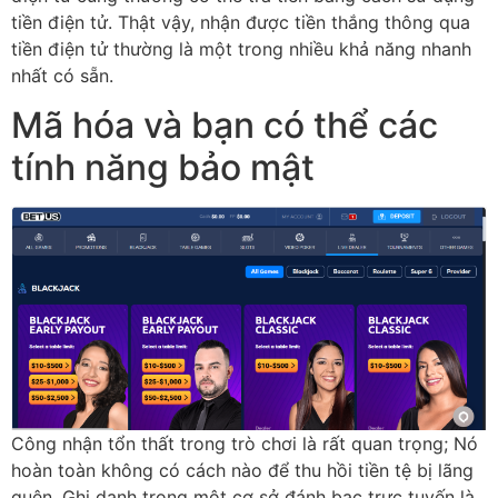
tiền điện tử. Thật vậy, nhận được tiền thắng thông qua
tiền điện tử thường là một trong nhiều khả năng nhanh
nhất có sẵn.
Mã hóa và bạn có thể các
tính năng bảo mật
Công nhận tổn thất trong trò chơi là rất quan trọng; Nó
hoàn toàn không có cách nào để thu hồi tiền tệ bị lãng
quên. Ghi danh trong một cơ sở đánh bạc trực tuyến là