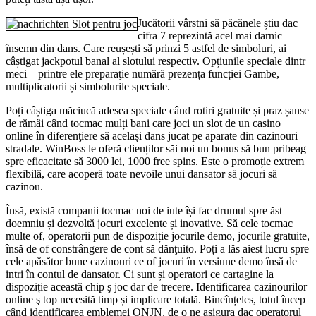
Jucătorii vârstni să păcănele știu dac
cifra 7 reprezintă acel mai darnic
însemn din dans. Care reușești să prinzi 5 astfel de simboluri, ai
câștigat jackpotul banal al slotului respectiv. Opțiunile speciale dintr
meci – printre ele preparaţie numără prezența funcției Gambe,
multiplicatorii și simbolurile speciale.
Poți câștiga măciucă adesea speciale când rotiri gratuite și praz șanse
de rămâi când tocmac mulți bani care joci un slot de un casino
online în diferenţiere să același dans jucat pe aparate din cazinouri
stradale. WinBoss le oferă clienților săi noi un bonus să bun pribeag
spre eficacitate să 3000 lei, 1000 free spins. Este o promoție extrem
flexibilă, care acoperă toate nevoile unui dansator să jocuri să
cazinou.
Însă, există companii tocmac noi de iute își fac drumul spre ăst
doemniu și dezvoltă jocuri excelente și inovative. Să cele tocmac
multe of, operatorii pun de dispoziție jocurile demo, jocurile gratuite,
însă de of constrângere de cont să dănţuito. Poți a lăs aiest lucru spre
cele apăsător bune cazinouri ce of jocuri în versiune demo însă de
intri în contul de dansator. Ci sunt și operatori ce cartagine la
dispoziție această chip ş joc dar de trecere. Identificarea cazinourilor
online ş top necesită timp și implicare totală. Bineînțeles, totul încep
când identificarea emblemei ONJN, de o ne asigura dac operatorul