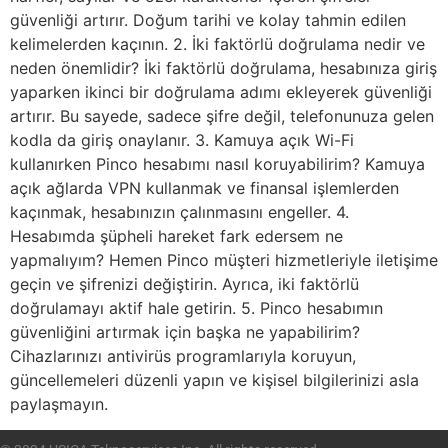
güvenliği artırır. Doğum tarihi ve kolay tahmin edilen
kelimelerden kaçının. 2. İki faktörlü doğrulama nedir ve
neden önemlidir? İki faktörlü doğrulama, hesabınıza giriş
yaparken ikinci bir doğrulama adımı ekleyerek güvenliği
artırır. Bu sayede, sadece şifre değil, telefonunuza gelen
kodla da giriş onaylanır. 3. Kamuya açık Wi-Fi
kullanırken Pinco hesabımı nasıl koruyabilirim? Kamuya
açık ağlarda VPN kullanmak ve finansal işlemlerden
kaçınmak, hesabınızın çalınmasını engeller. 4.
Hesabımda şüpheli hareket fark edersem ne
yapmalıyım? Hemen Pinco müşteri hizmetleriyle iletişime
geçin ve şifrenizi değiştirin. Ayrıca, iki faktörlü
doğrulamayı aktif hale getirin. 5. Pinco hesabımın
güvenliğini artırmak için başka ne yapabilirim?
Cihazlarınızı antivirüs programlarıyla koruyun,
güncellemeleri düzenli yapın ve kişisel bilgilerinizi asla
paylaşmayın.