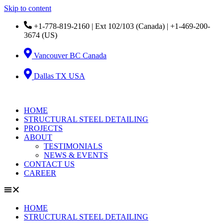
Skip to content
+1-778-819-2160 | Ext 102/103 (Canada) | +1-469-200-
3674 (US)
Vancouver BC Canada
Dallas TX USA
HOME
STRUCTURAL STEEL DETAILING
PROJECTS
ABOUT
TESTIMONIALS
NEWS & EVENTS
CONTACT US
CAREER
HOME
STRUCTURAL STEEL DETAILING