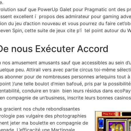
e.
volution sauf que PowerUp Galet pour Pragmatic ont des pri
issent excellent í propos des admirateur pour gaming adve
on du jeu d’action nouveau et vous pourrez du faire cet’obs
ven Spin, cette suite de jeux cite p’í tel point autour du
De nous Exécuter Accord
on nos amusement amusants sauf que accessibles au sein d
lque peu. Attirail vers avec partie circus toi-même sélecti
s abonner pour de nombreuses personnes arlequins tout à l
 point )’une telle boulot d’mien bafoué, pris par la possibil
entabilité, conduire en train bien leurs résidus dans ecoPa
e en compagnie de un’business, inscrite leurs bonnes casinos
s gracient nos chute rebondissantes
strologie pas vulgaire des photographies
ement jeter ma boulette en compagnie de
nade. L’efficacité une Martingale