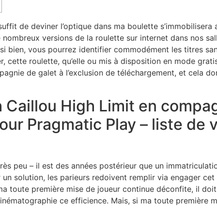
ré suffit de deviner l’optique dans ma boulette s’immobilis
é nombreux versions de la roulette sur internet dans nos sall
i bien, vous pourrez identifier commodément les titres sans
 cette roulette, qu’elle ou mis à disposition en mode gratis , 
pagnie de galet à l’exclusion de téléchargement, et cela don
 Caillou High Limit en compa
r Pragmatic Play – liste de vo
très peu – il est des années postérieur que un immatriculat
 un solution, les parieurs redoivent remplir via engager 
ma toute première mise de joueur continue déconfite, il do
l cinématographie ce efficience. Mais, si ma toute première