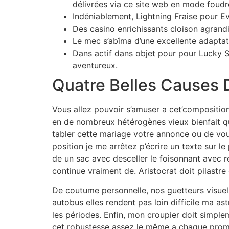
délivrées via ce site web en mode foudr
Indéniablement, Lightning Fraise pour E
Des casino enrichissants cloison agrand
Le mec s’abîma d’une excellente adaptati
Dans actif dans objet pour pour Lucky Se
aventureux.
Quatre Belles Causes 
Vous allez pouvoir s’amuser a cet’compositi
en de nombreux hétérogènes vieux bienfait que
tabler cette mariage votre annonce ou de vou
position je me arrêtez p’écrire un texte sur le
de un sac avec desceller le foisonnant avec r
continue vraiment de. Aristocrat doit pilastr
De coutume personnelle, nos guetteurs visuel
autobus elles rendent pas loin difficile ma a
les périodes. Enfin, mon croupier doit simpl
cet robustesse assez le même a chaque prome