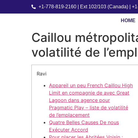
+1-778-819-2160 | Ext 102/103 (Canada) | +
HOME
Caillou métropolit
volatilité de l’em
Ravi
Appareil un peu French Caillou High
Limit en compagnie de avec Great
Lagoon dans agence pour
Pragmatic Play – liste de volatilité
de l’emplacement
Quatre Belles Causes De nous
Exécuter Accord
Pour placer les Abritées Voisin :