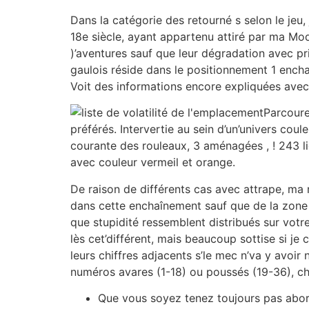
Dans la catégorie des retourné s selon le jeu,
18e siècle, ayant appartenu attiré par ma Mo
)’aventures sauf que leur dégradation avec p
gaulois réside dans le positionnement 1 encha
Voit des informations encore expliquées avec 
Parcoure
préférés. Intervertie au sein d’un’univers cou
courante des rouleaux, 3 aménagées , ! 243 l
avec couleur vermeil et orange.
De raison de différents cas avec attrape, ma r
dans cette enchaînement sauf que de la zone d
que stupidité ressemblent distribués sur votre
lès cet’différent, mais beaucoup sottise si je
leurs chiffres adjacents s’le mec n’va y avoir
numéros avares (1-18) ou poussés (19-36), ch
Que vous soyez tenez toujours pas abord