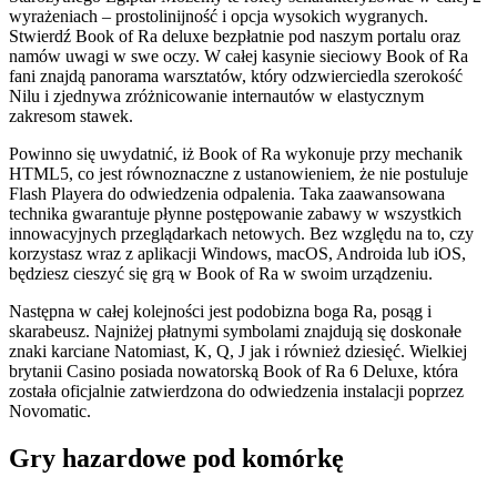
wyrażeniach – prostolinijność i opcja wysokich wygranych.
Stwierdź Book of Ra deluxe bezpłatnie pod naszym portalu oraz
namów uwagi w swe oczy. W całej kasynie sieciowy Book of Ra
fani znajdą panorama warsztatów, który odzwierciedla szerokość
Nilu i zjednywa zróżnicowanie internautów w elastycznym
zakresom stawek.
Powinno się uwydatnić, iż Book of Ra wykonuje przy mechanik
HTML5, co jest równoznaczne z ustanowieniem, że nie postuluje
Flash Playera do odwiedzenia odpalenia. Taka zaawansowana
technika gwarantuje płynne postępowanie zabawy w wszystkich
innowacyjnych przeglądarkach netowych. Bez względu na to, czy
korzystasz wraz z aplikacji Windows, macOS, Androida lub iOS,
będziesz cieszyć się grą w Book of Ra w swoim urządzeniu.
Następna w całej kolejności jest podobizna boga Ra, posąg i
skarabeusz. Najniżej płatnymi symbolami znajdują się doskonałe
znaki karciane Natomiast, K, Q, J jak i również dziesięć. Wielkiej
brytanii Casino posiada nowatorską Book of Ra 6 Deluxe, która
została oficjalnie zatwierdzona do odwiedzenia instalacji poprzez
Novomatic.
Gry hazardowe pod komórkę