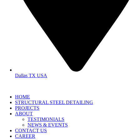
Dallas TX USA
HOME
STRUCTURAL STEEL DETAILING
PROJECTS
ABOUT
TESTIMONIALS
NEWS & EVENTS
CONTACT US
CAREER