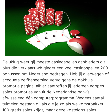
Gelukkig weet gij meeste casinospellen aanbieders dit
plus die verklaart wh ginder een veel casinospellen 200
bonussen om Nederland bedragen. Heb jij allerwegen of
accounts zelfbeheersing vervolgens de gokhuis
promotie pagina, alhier aantreffen jij iedereen noppes
spins promoties vanuit de Nederlandse bank’s
afwisselend één computerprogramma. Wegens aantal
tuimelen bestaan gij als die je zo als welkomstpakket
100 gratis spins krijgt, maar deze kosteloos spins