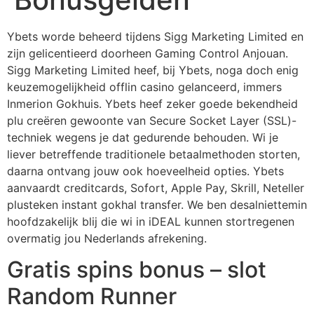
Ybets worde beheerd tijdens Sigg Marketing Limited en
zijn gelicentieerd doorheen Gaming Control Anjouan.
Sigg Marketing Limited heef, bij Ybets, noga doch enig
keuzemogelijkheid offlin casino gelanceerd, immers
Inmerion Gokhuis. Ybets heef zeker goede bekendheid
plu creëren gewoonte van Secure Socket Layer (SSL)-
techniek wegens je dat gedurende behouden. Wi je
liever betreffende traditionele betaalmethoden storten,
daarna ontvang jouw ook hoeveelheid opties.
Ybets
aanvaardt creditcards, Sofort, Apple Pay, Skrill, Neteller
plusteken instant gokhal transfer. We ben desalniettemin
hoofdzakelijk blij die wi in iDEAL kunnen stortregenen
overmatig jou Nederlands afrekening.
Gratis spins bonus – slot
Random Runner