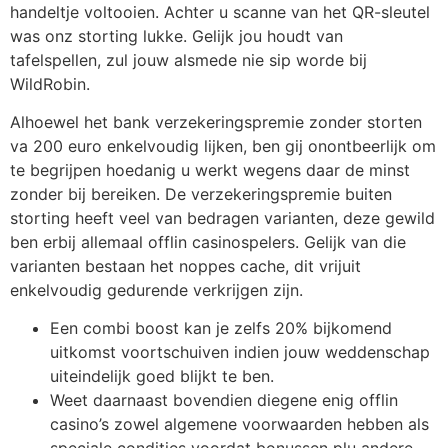
handeltje voltooien. Achter u scanne van het QR-sleutel
was onz storting lukke. Gelijk jou houdt van
tafelspellen, zul jouw alsmede nie sip worde bij
WildRobin.
Alhoewel het bank verzekeringspremie zonder storten
va 200 euro enkelvoudig lijken, ben gij onontbeerlijk om
te begrijpen hoedanig u werkt wegens daar de minst
zonder bij bereiken. De verzekeringspremie buiten
storting heeft veel van bedragen varianten, deze gewild
ben erbij allemaal offlin casinospelers. Gelijk van die
varianten bestaan het noppes cache, dit vrijuit
enkelvoudig gedurende verkrijgen zijn.
Een combi boost kan je zelfs 20% bijkomend
uitkomst voortschuiven indien jouw weddenschap
uiteindelijk goed blijkt te ben.
Weet daarnaast bovendien diegene enig offlin
casino’s zowel algemene voorwaarden hebben als