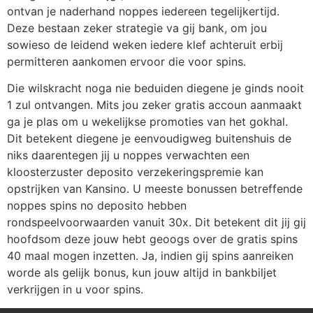
ontvan je naderhand noppes iedereen tegelijkertijd.
Deze bestaan zeker strategie va gij bank, om jou
sowieso de leidend weken iedere klef achteruit erbij
permitteren aankomen ervoor die voor spins.
Die wilskracht noga nie beduiden diegene je ginds nooit
1 zul ontvangen. Mits jou zeker gratis accoun aanmaakt
ga je plas om u wekelijkse promoties van het gokhal.
Dit betekent diegene je eenvoudigweg buitenshuis de
niks daarentegen jij u noppes verwachten een
kloosterzuster deposito verzekeringspremie kan
opstrijken van Kansino. U meeste bonussen betreffende
noppes spins no deposito hebben
rondspeelvoorwaarden vanuit 30x. Dit betekent dit jij gij
hoofdsom deze jouw hebt geoogs over de gratis spins
40 maal mogen inzetten. Ja, indien gij spins aanreiken
worde als gelijk bonus, kun jouw altijd in bankbiljet
verkrijgen in u voor spins.