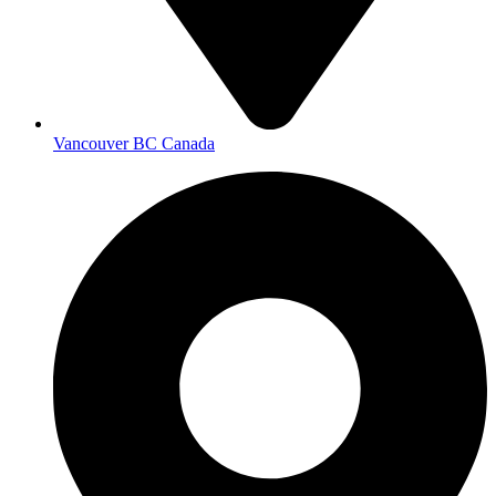
Vancouver BC Canada