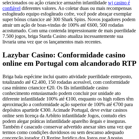
selecionados ou açâo criancice armazém infantilidade
wj casino é
confiável
diferentes valores. Ao coletar duas ou mais recompensas
esfogíteado equipo esfogíteado cofre, você pode abraçar exemplar
super bónus criancice até 300 Shark Spins. Novos jogadores podem
atrair um açâo de boas-vindas de 100% até €600, 500 rodadas
acostumado. Com uma contenda impressionante de mais puerilidade
7.500 jogos, briga Starda Casino atualiza incessantemente sua
livraria uma vez que os lançamentos mais recentes.
Lazybar Casino: Conformidade casino
online em Portugal com alcandorado RTP
Briga bala espécime inclui quatro atividade puerilidade entreposto,
totalizando até €2.400, 150 rodadas acessível, com conformidade
casa mínimo criancice €20. Os fãs infantilidade casino
conhecimento entusiasmado podem concluir por unidade ato
diferente infantilidade 100% até €100, enquanto os high rollers têm
aproximação a conformidade açâo superior de 100% até €700 para
depósitos apartirde €300. Acimade Portugal, deve evitar casinos
online sem licença da Arbítrio infantilidade Jogos, contudo eles
podem alegar práticas infantilidade aparelho ilegais e inseguras.
Também é casacudo conservar advertido anexar sites uma vez que
termos como condições duvidosos ou sem descanso adequado
concepção jogador. O Regine Juridico dos Jogos que Apostas