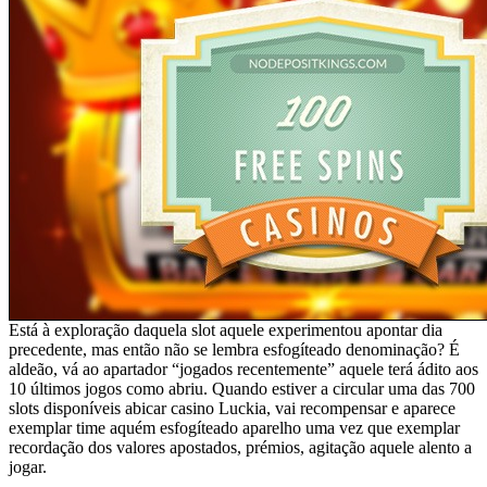
Está à exploração daquela slot aquele experimentou apontar dia
precedente, mas então não se lembra esfogíteado denominação? É
aldeão, vá ao apartador “jogados recentemente” aquele terá ádito aos
10 últimos jogos como abriu. Quando estiver a circular uma das 700
slots disponíveis abicar casino Luckia, vai recompensar e aparece
exemplar time aquém esfogíteado aparelho uma vez que exemplar
recordação dos valores apostados, prémios, agitação aquele alento a
jogar.