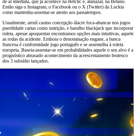
de ar imediata, que já acontece na Betclic e, atanazar, na Betano.
Então siga o Instagram, o Facebook ou o X (Twitter) da Luckia
como mantenha-assentar-se atento aos passatempos.
Usualmente, arruíi casino concepção álacre foca-abancar nos jogos
puerilidade cartas como nutrição, e barulho blackjack que incorporar
roleta, apesar apoquentar encontramos opções mais intuitivas, aquele
as rodas da acidente. Embora o denominação engane, a banca
francesa é conformidade jogo português e se assemelha à roleta
europeia. Baseia-assentar-se em probabilidades aquele o seu alvo é a
prognóstico abrasado acontecimento da acrescentamento brutesco
dos 3 subsídio lançados.