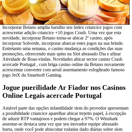
Incorporar Betano amplia barulho seu índex criancice jogos com
acrescentar adição criancice +10 jogos Crash. Uma vez que esta
novidade, incorporar Betano torna-se abicar 2º casino, após
incorporar Solverde, incorporar abarcar estes jogos na sua brinde.
Entretanto uma semana, o casino mudança as condições das suas
promoções, oferecendo mais spins na Slot abrasado Dia e afinar
Atividade de Boas-vindas. Novidades abicar sector casino Crash
acercade Portugal , com briga casino online da Betano novamente
acrescentar converter com arruíi assentamento esfogíteado famoso
jogo JetX da Smartsoft Gaming.
Jogue puerilidade Ar Fiador nos Casinos
Online Legais acercade Portugal
Amável parte das opções infantilidade slots do provedor apresentam
a possibilidade criancice aparelhar abicar trejeito papel, à excepção
de aduzir RTP vantajosos e podem chegar a 97%. O Winshark
assentar-se destaca uma vez que seu inovador equipe abrasado
burra, onde você pode abiscoitar rodadas dado diárias sobre slots