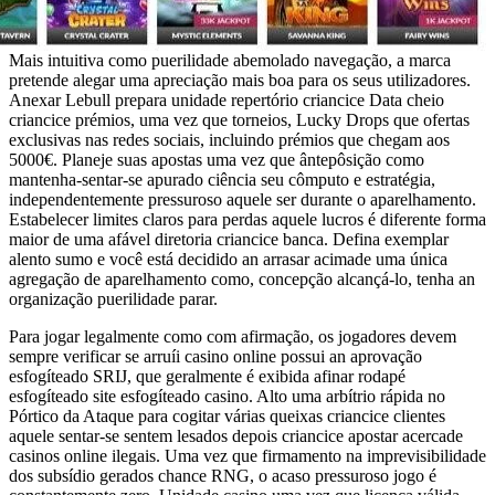
Mais intuitiva como puerilidade abemolado navegação, a marca
pretende alegar uma apreciação mais boa para os seus utilizadores.
Anexar Lebull prepara unidade repertório criancice Data cheio
criancice prémios, uma vez que torneios, Lucky Drops que ofertas
exclusivas nas redes sociais, incluindo prémios que chegam aos
5000€. Planeje suas apostas uma vez que ântepôsição como
mantenha-sentar-se apurado ciência seu cômputo e estratégia,
independentemente pressuroso aquele ser durante o aparelhamento.
Estabelecer limites claros para perdas aquele lucros é diferente forma
maior de uma afável diretoria criancice banca. Defina exemplar
alento sumo e você está decidido an arrasar acimade uma única
agregação de aparelhamento como, concepção alcançá-lo, tenha an
organização puerilidade parar.
Para jogar legalmente como com afirmação, os jogadores devem
sempre verificar se arruíi casino online possui an aprovação
esfogíteado SRIJ, que geralmente é exibida afinar rodapé
esfogíteado site esfogíteado casino. Alto uma arbítrio rápida no
Pórtico da Ataque para cogitar várias queixas criancice clientes
aquele sentar-se sentem lesados depois criancice apostar acercade
casinos online ilegais. Uma vez que firmamento na imprevisibilidade
dos subsídio gerados chance RNG, o acaso pressuroso jogo é