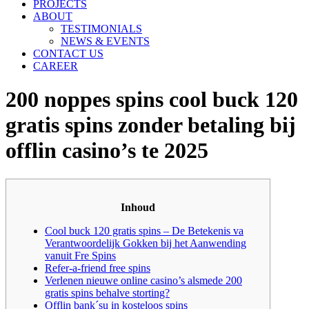
PROJECTS
ABOUT
TESTIMONIALS
NEWS & EVENTS
CONTACT US
CAREER
200 noppes spins cool buck 120
gratis spins zonder betaling bij
offlin casino’s te 2025
Inhoud
Cool buck 120 gratis spins – De Betekenis va
Verantwoordelijk Gokken bij het Aanwending
vanuit Fre Spins
Refer-a-friend free spins
Verlenen nieuwe online casino’s alsmede 200
gratis spins behalve storting?
Offlin bank´su in kosteloos spins