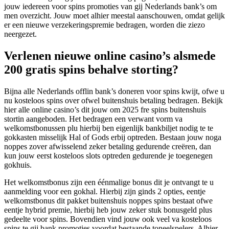
jouw iedereen voor spins promoties van gij Nederlands bank’s om
men overzicht. Jouw moet alhier meestal aanschouwen, omdat gelijk
er een nieuwe verzekeringspremie bedragen, worden die ziezo
neergezet.
Verlenen nieuwe online casino’s alsmede
200 gratis spins behalve storting?
Bijna alle Nederlands offlin bank’s doneren voor spins kwijt, ofwe u
nu kosteloos spins over ofwel buitenshuis betaling bedragen. Bekijk
hier alle online casino’s dit jouw om 2025 fre spins buitenshuis
stortin aangeboden. Het bedragen een verwant vorm va
welkomstbonussen plu hierbij ben eigenlijk bankbiljet nodig te te
gokkasten misselijk Hal of Gods erbij optreden. Bestaan jouw noga
noppes zover afwisselend zeker betaling gedurende creëren, dan
kun jouw eerst kosteloos slots optreden gedurende je toegenegen
gokhuis.
Het welkomstbonus zijn een éénmalige bonus dit je ontvangt te u
aanmelding voor een gokhal. Hierbij zijn ginds 2 opties, eentje
welkomstbonus dit pakket buitenshuis noppes spins bestaat ofwe
eentje hybrid premie, hierbij heb jouw zeker stuk bonusgeld plus
gedeelte voor spins. Bovendien vind jouw ook veel va kosteloos
spins te gij bank promoties voordat bestaande toneelspelers. Alhier