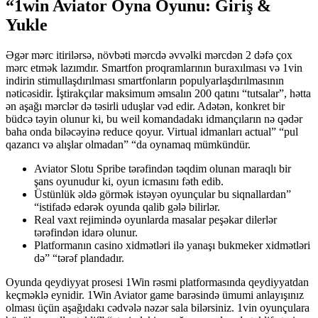
“1win Aviator Oyna Oyunu: Giriş &
Yukle
Əgər mərc itirilərsə, növbəti mərcdə əvvəlki mərcdən 2 dəfə çox
mərc etmək lazımdır. Smartfon proqramlarının buraxılması və 1vin
indirin stimullaşdırılması smartfonların populyarlaşdırılmasının
nəticəsidir. İştirakçılar maksimum əmsalın 200 qatını “tutsalar”, hətta
ən aşağı mərclər də təsirli uduşlar vəd edir. Adətən, konkret bir
büdcə təyin olunur ki, bu weil komandadakı idmançıların nə qədər
baha onda biləcəyinə reduce qoyur. Virtual idmanları actual” “pul
qazancı və alışlar olmadan” “da oynamaq mümkündür.
Aviator Slotu Spribe tərəfindən təqdim olunan maraqlı bir
şans oyunudur ki, oyun icmasını fəth edib.
Üstünlük əldə görmək istəyən oyunçular bu siqnallardan”
“istifadə edərək oyunda qalib gələ bilirlər.
Real vaxt rejimində oyunlarda masalar peşəkar dilerlər
tərəfindən idarə olunur.
Platformanın casino xidmətləri ilə yanaşı bukmeker xidmətləri
də” “tərəf plandadır.
Oyunda qeydiyyat prosesi 1Win rəsmi platformasında qeydiyyatdan
keçməklə eynidir. 1Win Aviator game barəsində ümumi anlayışınız
olması üçün aşağıdakı cədvələ nəzər sala bilərsiniz. 1vin oyunçulara