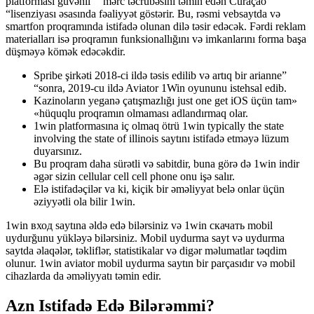
platforması güvənli” “mərc təcrübəsini təmin edən Curaçao”
“lisenziyası əsasında fəaliyyət göstərir. Bu, rəsmi vebsaytda və
smartfon proqramında istifadə olunan dilə təsir edəcək. Fərdi reklam
materialları isə proqramın funksionallığını və imkanlarını forma başa
düşməyə kömək edəcəkdir.
Spribe şirkəti 2018-ci ildə təsis edilib və artıq bir arianne”
“sonra, 2019-cu ildə Aviator 1Win oyununu istehsal edib.
Kazinoların yeganə çatışmazlığı just one get iOS üçün tam»
«hüquqlu proqramın olmaması adlandırmaq olar.
1win platformasına iç olmaq ötrü 1win typically the state
involving the state of illinois saytını istifadə etməyə lüzum
duyarsınız.
Bu proqram daha sürətli və sabitdir, buna görə də 1win indir
əgər sizin cellular cell cell phone onu işə salır.
Elə istifadəçilər va ki, kiçik bir əməliyyat belə onlar üçün
əziyyətli ola bilir 1win.
1win вход saytına əldə edə bilərsiniz və 1win скачать mobil
uydurğunu yükləyə bilərsiniz. Mobil uydurma sayt və uydurma
saytda əlaqələr, təkliflər, statistikalar və digər məlumatlar təqdim
olunur. 1win aviator mobil uydurma saytın bir parçasıdır və mobil
cihazlarda da əməliyyatı təmin edir.
Azn Istifadə Edə Bilərəmmi?