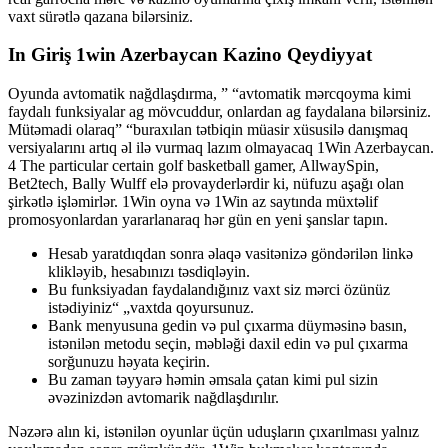
vaxt sürətlə qazana bilərsiniz.
In Giriş 1win Azerbaycan Kazino Qeydiyyat
Oyunda avtomatik nağdlaşdırma, ” “avtomatik mərcqoyma kimi
faydalı funksiyalar ag mövcuddur, onlardan ag faydalana bilərsiniz.
Mütəmadi olaraq” “buraxılan tətbiqin müasir xüsusilə danışmaq
versiyalarını artıq əl ilə vurmaq lazım olmayacaq 1Win Azerbaycan.
4 The particular certain golf basketball gamer, AllwaySpin,
Bet2tech, Bally Wulff elə provayderlərdir ki, nüfuzu aşağı olan
şirkətlə işləmirlər. 1Win oyna və 1Win az saytında müxtəlif
promosyonlardan yararlanaraq hər gün en yeni şanslar tapın.
Hesab yaratdıqdan sonra əlaqə vasitənizə göndərilən linkə
klikləyib, hesabınızı təsdiqləyin.
Bu funksiyadan faydalandığınız vaxt siz mərci özünüz
istədiyiniz“ „vaxtda qoyursunuz.
Bank menyusuna gedin və pul çıxarma düyməsinə basın,
istənilən metodu seçin, məbləği daxil edin və pul çıxarma
sorğunuzu həyata keçirin.
Bu zaman təyyarə həmin əmsala çatan kimi pul sizin
əvəzinizdən avtomarik nağdlaşdırılır.
Nəzərə alın ki, istənilən oyunlar üçün uduşların çıxarılması yalnız