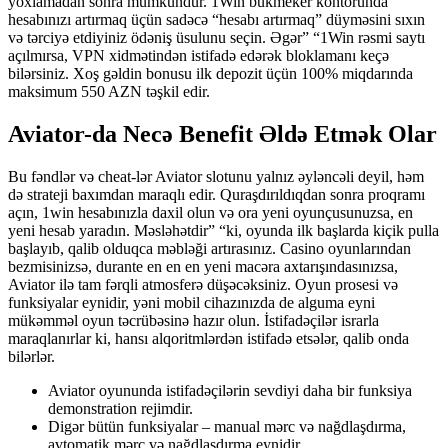
yoxlamadan sonra mümkündür. 1Win bukmeker kontorunda
hesabınızı artırmaq üçün sadəcə “hesabı artırmaq” düyməsini sıxın
və tərciyə etdiyiniz ödəniş üsulunu seçin. Əgər” “1Win rəsmi saytı
açılmırsa, VPN xidmətindən istifadə edərək bloklamanı keçə
bilərsiniz. Xoş gəldin bonusu ilk depozit üçün 100% miqdarında
maksimum 550 AZN təşkil edir.
Aviator-da Necə Benefit Əldə Etmək Olar
Bu fəndlər və cheat-lər Aviator slotunu yalnız əyləncəli deyil, həm
də strateji baxımdan maraqlı edir. Quraşdırıldıqdan sonra proqramı
açın, 1win hesabınızla daxil olun və ora yeni oyunçusunuzsa, en
yeni hesab yaradın. Məsləhətdir” “ki, oyunda ilk başlarda kiçik pulla
başlayıb, qalib olduqca məbləği artırasınız. Casino oyunlarından
bezmisinizsə, durante en en en yeni macəra axtarışındasınızsa,
Aviator ilə tam fərqli atmosferə düşəcəksiniz. Oyun prosesi və
funksiyalar eynidir, yəni mobil cihazınızda de alguma eyni
mükəmməl oyun təcrübəsinə hazır olun. İstifadəçilər israrla
maraqlanırlar ki, hansı alqoritmlərdən istifadə etsələr, qalib onda
bilərlər.
Aviator oyununda istifadəçilərin sevdiyi daha bir funksiya
demonstration rejimdir.
Digər bütün funksiyalar – manual mərc və nağdlaşdırma,
avtomatik mərc və nağdlaşdırma eynidir.