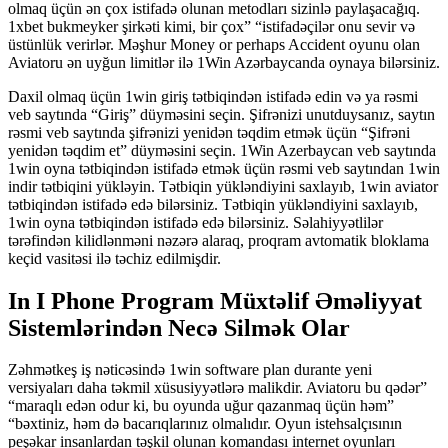
olmaq üçün ən çox istifadə olunan metodları sizinlə paylaşacağıq.
1xbet bukmеykеr şirkəti kimi, bir çox” “istifadəçilər onu sevir və
üstünlük verirlər. Məşhur Money or perhaps Accident oyunu olan
Aviatoru ən uyğun limitlər ilə 1Win Azərbaycanda oynaya bilərsiniz.
Daxil olmaq üçün 1win giriş tətbiqindən istifadə edin və ya rəsmi
veb saytında “Giriş” düyməsini seçin. Şifrənizi unutduysanız, saytın
rəsmi veb saytında şifrənizi yenidən təqdim etmək üçün “Şifrəni
yenidən təqdim et” düyməsini seçin. 1Win Azerbaycan veb saytında
1win oyna tətbiqindən istifadə etmək üçün rəsmi veb saytından 1win
indir tətbiqini yükləyin. Tətbiqin yükləndiyini saxlayıb, 1win aviator
tətbiqindən istifadə edə bilərsiniz. Tətbiqin yükləndiyini saxlayıb,
1win oyna tətbiqindən istifadə edə bilərsiniz. Səlahiyyətlilər
tərəfindən kilidlənməni nəzərə alaraq, proqram avtomatik bloklama
keçid vasitəsi ilə təchiz edilmişdir.
In I Phone Program Müxtəlif Əməliyyat
Sistemlərindən Necə Silmək Olar
Zəhmətkeş iş nəticəsində 1win software plan durante yeni
versiyaları daha təkmil xüsusiyyətlərə malikdir. Aviatoru bu qədər”
“maraqlı edən odur ki, bu oyunda uğur qazanmaq üçün həm”
“bəxtiniz, həm də bacarıqlarınız olmalıdır. Oyun istehsalçısının
peşəkar insanlardan təşkil olunan komandası internet oyunları