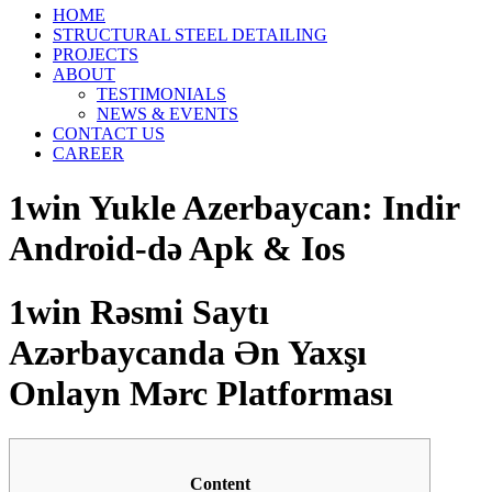
HOME
STRUCTURAL STEEL DETAILING
PROJECTS
ABOUT
TESTIMONIALS
NEWS & EVENTS
CONTACT US
CAREER
1win Yukle Azerbaycan: Indir
Android-də Apk & Ios
1win Rəsmi Saytı
Azərbaycanda Ən Yaxşı
Onlayn Mərc Platforması
Content