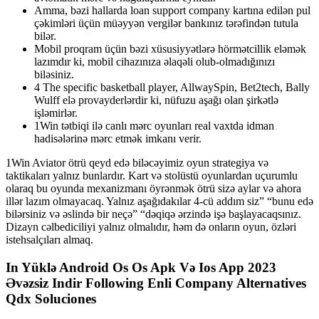
Amma, bəzi hallarda loan support company kartına edilən pul
çəkimləri üçün müəyyən vergilər bankınız tərəfindən tutula
bilər.
Mobil proqram üçün bəzi xüsusiyyətlərə hörmətcillik eləmək
lazımdır ki, mobil cihazınıza əlaqəli olub-olmadığınızı
biləsiniz.
4 The specific basketball player, AllwaySpin, Bet2tech, Bally
Wulff elə provayderlərdir ki, nüfuzu aşağı olan şirkətlə
işləmirlər.
1Win tətbiqi ilə canlı mərc oyunları real vaxtda idman
hadisələrinə mərc etmək imkanı verir.
1Win Aviator ötrü qeyd edə biləcəyimiz oyun strategiya və
taktikaları yalnız bunlardır. Kart və stolüstü oyunlardan uçurumlu
olaraq bu oyunda mexanizmanı öyrənmək ötrü sizə aylar və ahora
illər lazım olmayacaq. Yalnız aşağıdakılar 4-cü addım siz” “bunu edə
bilərsiniz və əslində bir neçə” “dəqiqə ərzində işə başlayacaqsınız.
Dizayn cəlbediciliyi yalnız olmalıdır, həm də onların oyun, özləri
istehsalçıları almaq.
In Yüklə Android Os Os Apk Və Ios App 2023
Əvəzsiz Indir Following Enli Company Alternatives
Qdx Soluciones