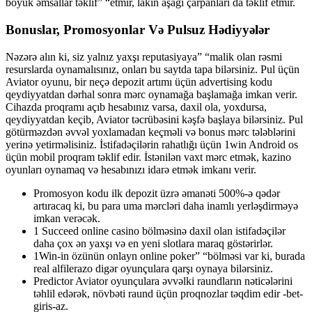
böyük əmsallar təklif” “etmir, lakin aşağı çarpanları da təklif etmir.
Bonuslar, Promosyonlar Və Pulsuz Hədiyyələr
Nəzərə alın ki, siz yalnız yaxşı reputasiyaya” “malik olan rəsmi
resurslarda oynamalısınız, onları bu saytda tapa bilərsiniz. Pul üçün
Aviator oyunu, bir neçə depozit artımı üçün advertising kodu
qeydiyyatdan dərhal sonra mərc oynamağa başlamağa imkan verir.
Cihazda proqramı açıb hesabınız varsa, daxil ola, yoxdursa,
qeydiyyatdan keçib, Aviator təcrübəsini kəşfə başlaya bilərsiniz. Pul
götürməzdən əvvəl yoxlamadan keçməli və bonus mərc tələblərini
yerinə yetirməlisiniz. İstifadəçilərin rahatlığı üçün 1win Android os
üçün mobil proqram təklif edir. İstənilən vaxt mərc etmək, kazino
oyunları oynamaq və hesabınızı idarə etmək imkanı verir.
Promosyon kodu ilk depozit üzrə əmanəti 500%-ə qədər
artıracaq ki, bu para uma mərcləri daha inamlı yerləşdirməyə
imkan verəcək.
1 Succeed online casino bölməsinə daxil olan istifadəçilər
daha çox ən yaxşı və en yeni slotlara maraq göstərirlər.
1Win-in özünün onlayn online poker” “bölməsi var ki, burada
real alfilerazo digər oyunçulara qarşı oynaya bilərsiniz.
Predictor Aviator oyunçulara əvvəlki raundların nəticələrini
təhlil edərək, növbəti raund üçün proqnozlar təqdim edir -bet-
giris-az.