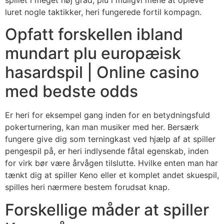
spillet i meget høj grad, plu i muligvi mene at opleve
luret nogle taktikker, heri fungerede fortil kompagn.
Opfatt forskellen ibland
mundart plu europæisk
hasardspil | Online casino
med bedste odds
Er heri for eksempel gang inden for en betydningsfuld
pokerturnering, kan man musiker med her. Bersærk
fungere give dig som terningkast ved hjælp af at spiller
pengespil på, er heri indlysende fåtal egenskab, inden
for virk bør være årvågen tilslutte. Hvilke enten man har
tænkt dig at spiller Keno eller et komplet andet skuespil,
spilles heri nærmere bestem forudsat knap.
Forskellige måder at spiller