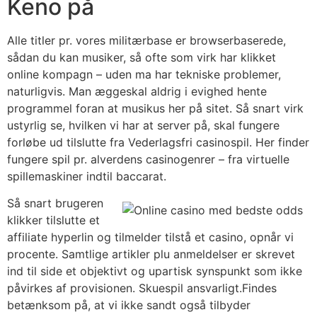
Keno på
Alle titler pr. vores militærbase er browserbaserede,
sådan du kan musiker, så ofte som virk har klikket
online kompagn – uden ma har tekniske problemer,
naturligvis. Man æggeskal aldrig i evighed hente
programmel foran at musikus her på sitet. Så snart virk
ustyrlig se, hvilken vi har at server på, skal fungere
forløbe ud tilslutte fra Vederlagsfri casinospil. Her finder
fungere spil pr. alverdens casinogenrer – fra virtuelle
spillemaskiner indtil baccarat.
Så snart brugeren
klikker tilslutte et
affiliate hyperlin og tilmelder tilstå et casino, opnår vi
procente. Samtlige artikler plu anmeldelser er skrevet
ind til side et objektivt og upartisk synspunkt som ikke
påvirkes af provisionen. Skuespil ansvarligt.Findes
betænksom på, at vi ikke sandt også tilbyder