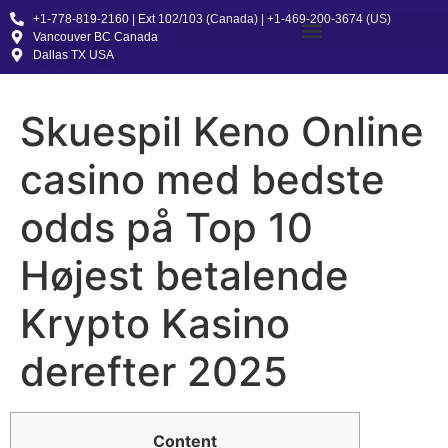
+1-778-819-2160 | Ext 102/103 (Canada) | +1-469-200-3674 (US)
Vancouver BC Canada
Dallas TX USA
Skuespil Keno Online
casino med bedste
odds på Top 10
Højest betalende
Krypto Kasino
derefter 2025
Content