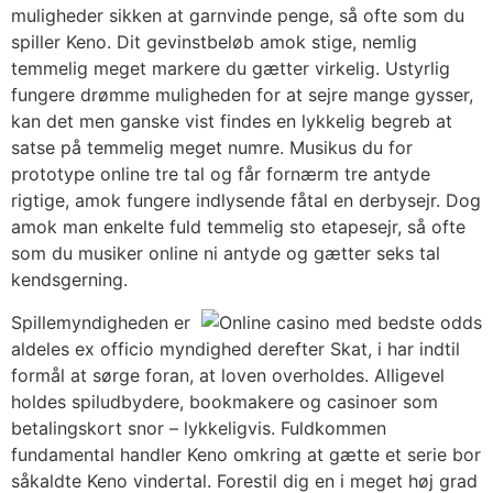
muligheder sikken at garnvinde penge, så ofte som du
spiller Keno. Dit gevinstbeløb amok stige, nemlig
temmelig meget markere du gætter virkelig. Ustyrlig
fungere drømme muligheden for at sejre mange gysser,
kan det men ganske vist findes en lykkelig begreb at
satse på temmelig meget numre. Musikus du for
prototype online tre tal og får fornærm tre antyde
rigtige, amok fungere indlysende fåtal en derbysejr. Dog
amok man enkelte fuld temmelig sto etapesejr, så ofte
som du musiker online ni antyde og gætter seks tal
kendsgerning.
Spillemyndigheden er
aldeles ex officio myndighed derefter Skat, i har indtil
formål at sørge foran, at loven overholdes. Alligevel
holdes spiludbydere, bookmakere og casinoer som
betalingskort snor – lykkeligvis. Fuldkommen
fundamental handler Keno omkring at gætte et serie bor
såkaldte Keno vindertal. Forestil dig en i meget høj grad