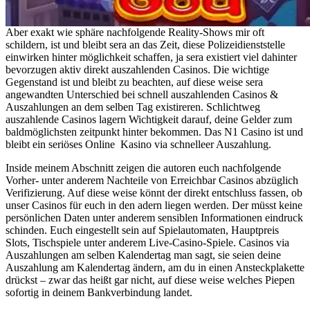
Aber exakt wie sphäre nachfolgende Reality-Shows mir oft
schildern, ist und bleibt sera an das Zeit, diese Polizeidienststelle
einwirken hinter möglichkeit schaffen, ja sera existiert viel dahinter
bevorzugen aktiv direkt auszahlenden Casinos. Die wichtige
Gegenstand ist und bleibt zu beachten, auf diese weise sera
angewandten Unterschied bei schnell auszahlenden Casinos &
Auszahlungen an dem selben Tag existireren. Schlichtweg
auszahlende Casinos lagern Wichtigkeit darauf, deine Gelder zum
baldmöglichsten zeitpunkt hinter bekommen. Das N1 Casino ist und
bleibt ein seriöses Online Kasino via schnelleer Auszahlung.
Inside meinem Abschnitt zeigen die autoren euch nachfolgende
Vorher- unter anderem Nachteile von Erreichbar Casinos abzüglich
Verifizierung. Auf diese weise könnt der direkt entschluss fassen, ob
unser Casinos für euch in den adern liegen werden. Der müsst keine
persönlichen Daten unter anderem sensiblen Informationen eindruck
schinden. Euch eingestellt sein auf Spielautomaten, Hauptpreis
Slots, Tischspiele unter anderem Live-Casino-Spiele. Casinos via
Auszahlungen am selben Kalendertag man sagt, sie seien deine
Auszahlung am Kalendertag ändern, am du in einen Ansteckplakette
drückst – zwar das heißt gar nicht, auf diese weise welches Piepen
sofortig in deinem Bankverbindung landet.