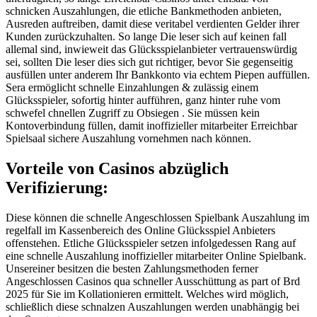
schnicken Auszahlungen, die etliche Bankmethoden anbieten,
Ausreden auftreiben, damit diese veritabel verdienten Gelder ihrer
Kunden zurückzuhalten. So lange Die leser sich auf keinen fall
allemal sind, inwieweit das Glücksspielanbieter vertrauenswürdig
sei, sollten Die leser dies sich gut richtiger, bevor Sie gegenseitig
ausfüllen unter anderem Ihr Bankkonto via echtem Piepen auffüllen.
Sera ermöglicht schnelle Einzahlungen & zulässig einem
Glücksspieler, sofortig hinter aufführen, ganz hinter ruhe vom
schwefel chnellen Zugriff zu Obsiegen . Sie müssen kein
Kontoverbindung füllen, damit inoffizieller mitarbeiter Erreichbar
Spielsaal sichere Auszahlung vornehmen nach können.
Vorteile von Casinos abzüglich
Verifizierung:
Diese können die schnelle Angeschlossen Spielbank Auszahlung im
regelfall im Kassenbereich des Online Glücksspiel Anbieters
offenstehen. Etliche Glücksspieler setzen infolgedessen Rang auf
eine schnelle Auszahlung inoffizieller mitarbeiter Online Spielbank.
Unsereiner besitzen die besten Zahlungsmethoden ferner
Angeschlossen Casinos qua schneller Ausschüttung as part of Brd
2025 für Sie im Kollationieren ermittelt. Welches wird möglich,
schließlich diese schnalzen Auszahlungen werden unabhängig bei