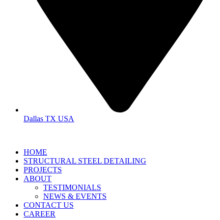
Dallas TX USA
HOME
STRUCTURAL STEEL DETAILING
PROJECTS
ABOUT
TESTIMONIALS
NEWS & EVENTS
CONTACT US
CAREER