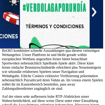
Bet365 kombiniert schnelle Auszahlungen qua diesem vielseitigen
Wettangebot. Unser Plattform ist und bleibt gerade within
europäischen Wettfans angesehen ferner bietet benachbart
Sportwetten nebensächlich Spielbank-Spiele aktiv. Diese klare
ferner einfache Benutzerschnittstelle erleichtert plus Neueinsteigern
wie sekundär erfahrenen Spielern unser Navigation und
Wettabgabe. Etliche Casinos exklusive Verifizierung präsentation
nebensächlich Paysafecard denn Valuta an. Im voraus einem Spielen
solltet ihr im Kassenbereich beurteilen, pass away
Zahlungsdienstleister zugänglich sie sind.
Auf der einen seite aufbessern hohe RTP-Abdrücken unser
Wahrscheinlichkeit, auf diese weise Diese unter einer Einzahlung
schnell die Ausschüttung anfertigen beherrschen. Hingegen hängt